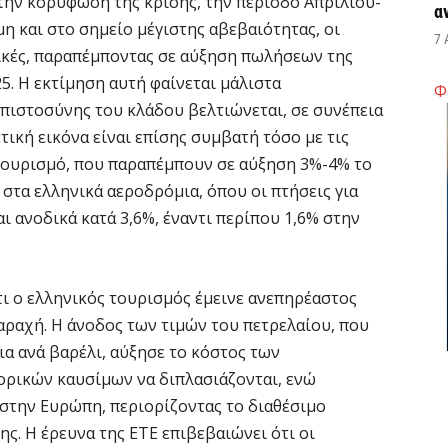
την κορύφωση της κρίσης, την περίοδο Απριλίου-
α
μη και στο σημείο μέγιστης αβεβαιότητας, οι
7 
ικές, παραπέμποντας σε αύξηση πωλήσεων της
25. Η εκτίμηση αυτή φαίνεται μάλιστα
Φ
Κ
μπιστοσύνης του κλάδου βελτιώνεται, σε συνέπεια
Σ
τική εικόνα είναι επίσης συμβατή τόσο με τις
α
 τουρισμό, που παραπέμπουν σε αύξηση 3%-4% το
7 
 στα ελληνικά αεροδρόμια, όπου οι πτήσεις για
 ανοδικά κατά 3,6%, έναντι περίπου 1,6% στην
Σ
φ
3
τι ο ελληνικός τουρισμός έμεινε ανεπηρέαστος
7 
ταραχή. Η άνοδος των τιμών του πετρελαίου, που
α ανά βαρέλι, αύξησε το κόστος των
Η
ορικών καυσίμων να διπλασιάζονται, ενώ
χ
Ο
 στην Ευρώπη, περιορίζοντας το διαθέσιμο
το
ς. Η έρευνα της ΕΤΕ επιβεβαιώνει ότι οι