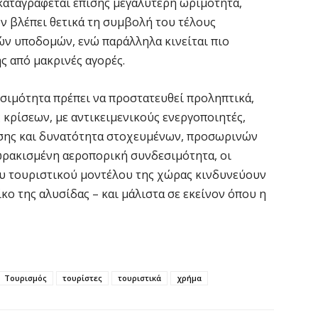
καταγράφεται επίσης μεγαλύτερη ωριμότητα,
Σ
ν βλέπει θετικά τη συμβολή του τέλους
Μ
ών υποδομών, ενώ παράλληλα κινείται πιο
7 
ς από μακρινές αγορές.
Σ
εσιμότητα πρέπει να προστατευθεί προληπτικά,
δ
 κρίσεων, με αντικειμενικούς ενεργοποιητές,
Ε
ης και δυνατότητα στοχευμένων, προσωρινών
7 
ωρακισμένη αεροπορική συνδεσιμότητα, οι
υ τουριστικού μοντέλου της χώρας κινδυνεύουν
Κ
κο της αλυσίδας – και μάλιστα σε εκείνον όπου η
ο
η
6 
Τουρισμός
τουρίστες
τουριστικά
χρήμα