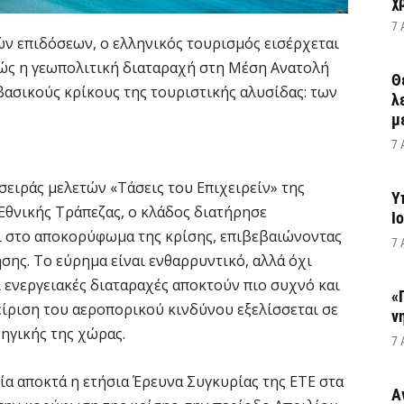
χ
7 
ν επιδόσεων, ο ελληνικός τουρισμός εισέρχεται
θώς η γεωπολιτική διαταραχή στη Μέση Ανατολή
Θ
βασικούς κρίκους της τουριστικής αλυσίδας: των
λ
μ
7 
σειράς μελετών «Τάσεις του Επιχειρείν» της
Υ
Εθνικής Τράπεζας, ο κλάδος διατήρησε
Ι
ι στο αποκορύφωμα της κρίσης, επιβεβαιώνοντας
7 
σης. Το εύρημα είναι ενθαρρυντικό, αλλά όχι
ι ενεργειακές διαταραχές αποκτούν πιο συχνό και
«
ίριση του αεροπορικού κινδύνου εξελίσσεται σε
ν
τηγικής της χώρας.
7 
ία αποκτά η ετήσια Έρευνα Συγκυρίας της ΕΤΕ στα
Α