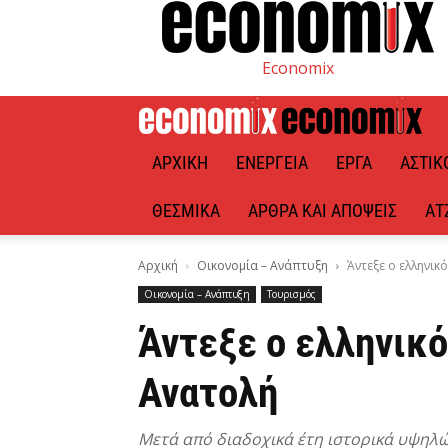
Economix
ΑΡΧΙΚΉ
ΕΝΈΡΓΕΙΑ
ΈΡΓΑ
ΑΣΤΙΚ
ΘΕΣΜΙΚΆ
ΆΡΘΡΑ ΚΑΙ ΑΠΌΨΕΙΣ
ΑΤ
Αρχική
Οικονομία – Ανάπτυξη
Άντεξε ο ελληνικ
Οικονομία – Ανάπτυξη
Τουρισμός
Άντεξε ο ελληνικό
Ανατολή
Μετά από διαδοχικά έτη ιστορικά υψηλώ