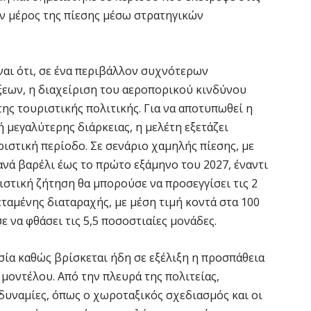
Π
ν μέρος της πίεσης μέσω στρατηγικών
ε
7 
ναι ότι, σε ένα περιβάλλον συχνότερων
Χ
ξεων, η διαχείριση του αεροπορικού κινδύνου
ό
της τουριστικής πολιτικής. Για να αποτυπωθεί η
7 
 μεγαλύτερης διάρκειας, η μελέτη εξετάζει
ριστική περίοδο. Σε σενάριο χαμηλής πίεσης, με
Έ
ανά βαρέλι έως το πρώτο εξάμηνο του 2027, έναντι
α
ιστική ζήτηση θα μπορούσε να προσεγγίσει τις 2
7 
ταμένης διαταραχής, με μέση τιμή κοντά στα 100
ε να φθάσει τις 5,5 ποσοστιαίες μονάδες.
Η
Ε
ία καθώς βρίσκεται ήδη σε εξέλιξη η προσπάθεια
έ
μοντέλου. Από την πλευρά της πολιτείας,
7 
δυναμίες, όπως ο χωροταξικός σχεδιασμός και οι