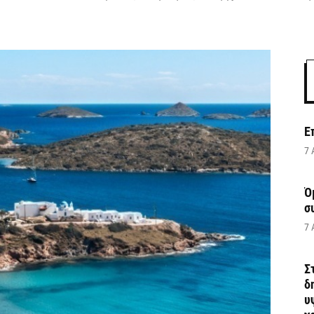
Ε
7 
Ό
σ
7 
Σ
δ
υ