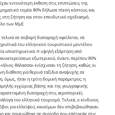
7 
ίχαν εντονότερη έκθεση στις επιπτώσεις της
ιρηματικό τομέα: 80% δήλωσε πίεση κόστους και
 στη ζήτηση και στον επενδυτικό σχεδιασμό,
Κ
Σ
ολο των ΜμΕ.
δ
7 
 τελικά σε σοβαρή διαταραχή οφείλεται, σε
ηριστικά του ελληνικού τουριστικού μοντέλου
Υ
ία υποστηρικτικά. Η υψηλή εξάρτηση από
Π
ιανυκτερεύσεων εξωτερικού, έναντι περίπου 80%
β
 «ήλιος-θάλασσα» ενίσχυσαν τη ζήτηση, καθώς οι
7 
η διάθεση για θερινά ταξίδια αναψυχής σε
, όμως, ήταν η τρίτη δομική παράμετρος: η
Σ
αμηλής εγχώριας βάσης και της γεωγραφικής
Ι
 παρατεταμένη διαταραχή στις αεροπορικές
7 
άλογα τον ελληνικό τουρισμό. Τελικά, ο κίνδυνος
φόβοι για ελλείψεις καυσίμων δεν επιβεβαιώθηκαν,
Θ
η και σημειώθηκε σε περίοδο που επέτρεψε στις