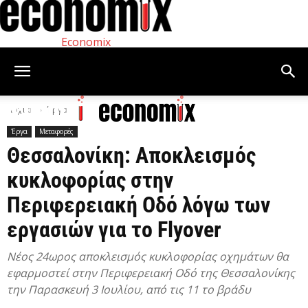
Economix
Αρχική
Έργα
Έργα
Μεταφορές
Θεσσαλονίκη: Αποκλεισμός
κυκλοφορίας στην
Περιφερειακή Οδό λόγω των
εργασιών για το Flyover
Νέος 24ωρος αποκλεισμός κυκλοφορίας οχημάτων θα
εφαρμοστεί στην Περιφερειακή Οδό της Θεσσαλονίκης
την Παρασκευή 3 Ιουλίου, από τις 11 το βράδυ