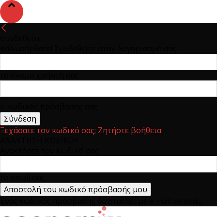
συνδεθείτε
Καλωσήρθατε! Συνδεθείτε στον λογαριασμό σας
το όνομα χρήστη σας
ο κωδικός πρόσβασης σας
Ξεχάσατε τον κωδικό σας; Ζητήστε βοήθεια
ΑΝΑΚΤΗΣΗ ΚΩΔΙΚΟΥ
Ανακτήστε τον κωδικό σας
το email σας
Ένας κωδικός πρόσβασης θα σταλθεί με e-mail σε εσάς.