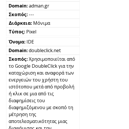
adman.gr
---
Μόνιμα
Pixel
IDE
doubleclick.net
Χρησιμοποιείται από
το Google DoubleClick για την
καταχώριση και αναφορά των
ενεργειών του χρήστη του
ιστότοπου μετά από προβολή
ή κλικ σε μια από τις
διαφημίσεις του
διαφημιζόμενου με σκοπό τη
μέτρηση της
αποτελεσματικότητας μιας
διαφήμισης και την