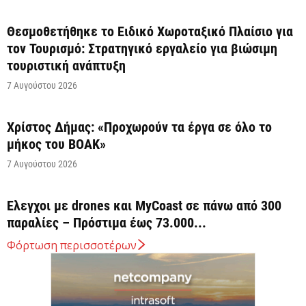
Θεσμοθετήθηκε το Ειδικό Χωροταξικό Πλαίσιο για
τον Τουρισμό: Στρατηγικό εργαλείο για βιώσιμη
τουριστική ανάπτυξη
7 Αυγούστου 2026
Χρίστος Δήμας: «Προχωρούν τα έργα σε όλο το
μήκος του ΒΟΑΚ»
7 Αυγούστου 2026
Έλεγχοι με drones και MyCoast σε πάνω από 300
παραλίες – Πρόστιμα έως 73.000...
7 Αυγούστου 2026
Φόρτωση περισσοτέρων
Η Ελλάδα στις κορυφαίες επιλογές των Ευρωπαίων
ταξιδιωτών, σύμφωνα με έρευνα του ΕΟΤ