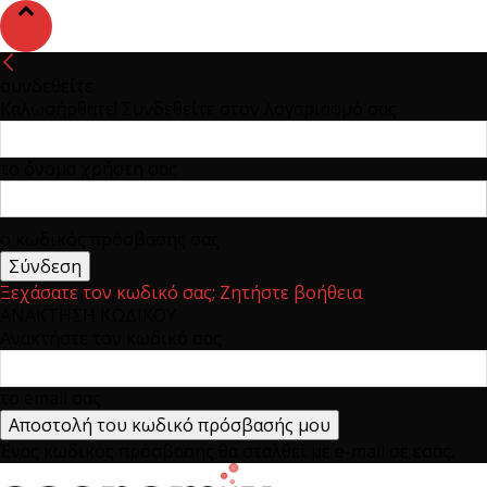
συνδεθείτε
Καλωσήρθατε! Συνδεθείτε στον λογαριασμό σας
το όνομα χρήστη σας
ο κωδικός πρόσβασης σας
Ξεχάσατε τον κωδικό σας; Ζητήστε βοήθεια
ΑΝΑΚΤΗΣΗ ΚΩΔΙΚΟΥ
Ανακτήστε τον κωδικό σας
το email σας
Ένας κωδικός πρόσβασης θα σταλθεί με e-mail σε εσάς.