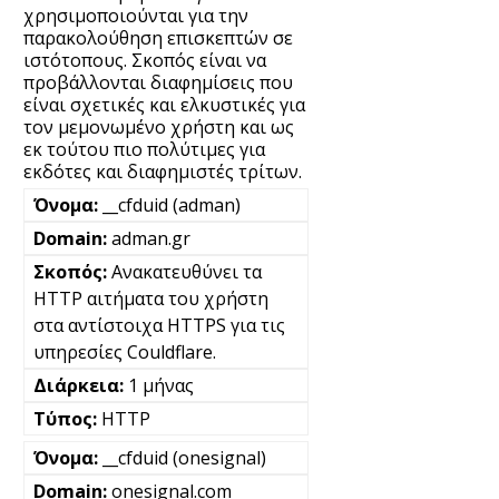
χρησιμοποιούνται για την
παρακολούθηση επισκεπτών σε
ιστότοπους. Σκοπός είναι να
προβάλλονται διαφημίσεις που
είναι σχετικές και ελκυστικές για
τον μεμονωμένο χρήστη και ως
εκ τούτου πιο πολύτιμες για
εκδότες και διαφημιστές τρίτων.
__cfduid (adman)
adman.gr
Ανακατευθύνει τα
HTTP αιτήματα του χρήστη
στα αντίστοιχα HTTPS για τις
υπηρεσίες Couldflare.
1 μήνας
HTTP
__cfduid (onesignal)
onesignal.com