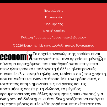
6 Αυγούστου 2026
Ποιοι είμαστε
Επικοινωνία
CrediaBank: Στα 53,6 εκατ. ευρώ τα
επαναλαμβανόμενα λειτουργικά κέρδη
Όροι Χρήσης
Πολιτική Cookies
6 Αυγούστου 2026
Πολιτική Προστασίας Προσωπικών Δεδομένων
© 2026 Economix – Με την επιφύλαξη παντός δικαιώματος.
Τα αρχεία αναγνώρισης cookies είναι
αυτοεγκαθιστώμενα αρχεία κειμένου, με
σύντομο περιεχόμενο, που αποθηκεύονται επιτρεπτά
στον ηλεκτρονικό υπολογιστή ή άλλες ηλεκτρονικές
συσκευές (λ.χ. κινητά τηλέφωνα, tablets κ.ο.κ.) του χρήστη,
που επισκέπτεται έναν ιστότοπο. Με τον τρόπο αυτό, ο
ιστότοπος απομνημονεύει τις ενέργειες και τις
προτιμήσεις σας (π.χ. τη γλώσσα, το μέγεθος
γραμματοσειράς και άλλες προτιμήσεις απεικόνισης) για
ένα χρονικό διάστημα, κι έτσι δεν χρειάζεται να εισάγετε
τις προτιμήσεις αυτές κάθε φορά που επισκέπτεστε τον