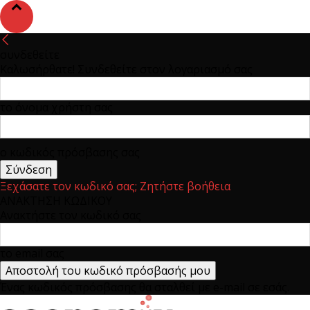
συνδεθείτε
Καλωσήρθατε! Συνδεθείτε στον λογαριασμό σας
το όνομα χρήστη σας
ο κωδικός πρόσβασης σας
Ξεχάσατε τον κωδικό σας; Ζητήστε βοήθεια
ΑΝΑΚΤΗΣΗ ΚΩΔΙΚΟΥ
Ανακτήστε τον κωδικό σας
το email σας
Ένας κωδικός πρόσβασης θα σταλθεί με e-mail σε εσάς.