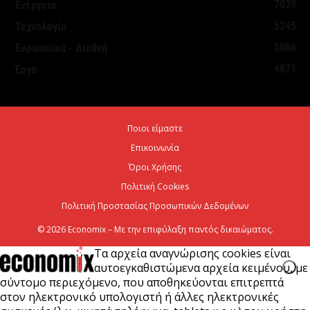
7039
Ενέργεια
5 Αυγούστου 2026
5245
Τεχνολογία
5086
Ευρωπαϊκά - Διεθνή
Great Greek Wines: Το ελληνικό κρασί επιστρέφει
4871
Έργα
στο Λονδίνο με 40 οινοποιεία και 240...
5 Αυγούστου 2026
Ποιοι είμαστε
Υπογραφή της συμφωνίας για είσοδο της Meridiam
Επικοινωνία
στη GSI για την ηλεκτρική διασύνδεση Ελλάδας–
Κύπρου
Όροι Χρήσης
Πολιτική Cookies
5 Αυγούστου 2026
Πολιτική Προστασίας Προσωπικών Δεδομένων
© 2026 Economix – Με την επιφύλαξη παντός δικαιώματος.
Τα αρχεία αναγνώρισης cookies είναι
αυτοεγκαθιστώμενα αρχεία κειμένου, με
σύντομο περιεχόμενο, που αποθηκεύονται επιτρεπτά
στον ηλεκτρονικό υπολογιστή ή άλλες ηλεκτρονικές