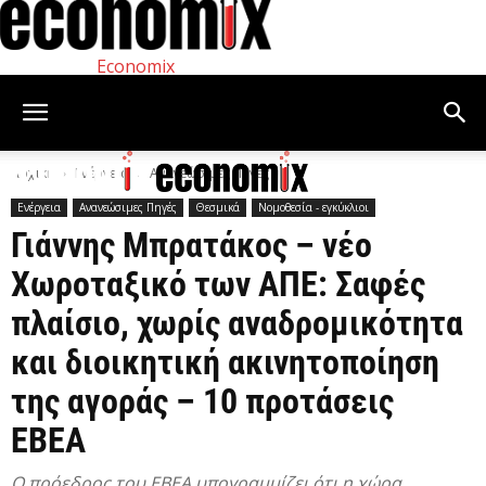
Economix
Αρχική
Ενέργεια
Ανανεώσιμες Πηγές
Ενέργεια
Ανανεώσιμες Πηγές
Θεσμικά
Νομοθεσία - εγκύκλιοι
Γιάννης Μπρατάκος – νέο
Χωροταξικό των ΑΠΕ: Σαφές
πλαίσιο, χωρίς αναδρομικότητα
και διοικητική ακινητοποίηση
της αγοράς – 10 προτάσεις
ΕΒΕΑ
Ο πρόεδρος του ΕΒΕΑ υπογραμμίζει ότι η χώρα