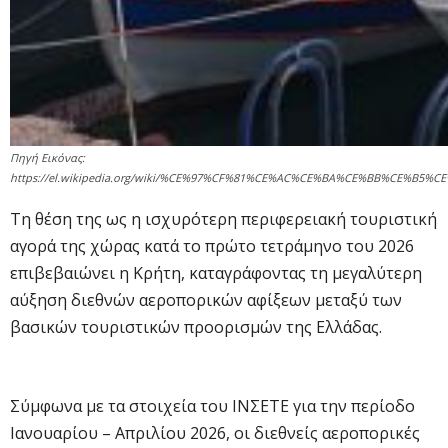
Πηγή Εικόνας:
https://el.wikipedia.org/wiki/%CE%97%CF%81%CE%AC%CE%BA%CE%BB%CE
Τη θέση της ως η ισχυρότερη περιφερειακή τουριστική
αγορά της χώρας κατά το πρώτο τετράμηνο του 2026
επιβεβαιώνει η Κρήτη, καταγράφοντας τη μεγαλύτερη
αύξηση διεθνών αεροπορικών αφίξεων μεταξύ των
βασικών τουριστικών προορισμών της Ελλάδας.
Σύμφωνα με τα στοιχεία του ΙΝΣΕΤΕ για την περίοδο
Ιανουαρίου – Απριλίου 2026, οι διεθνείς αεροπορικές