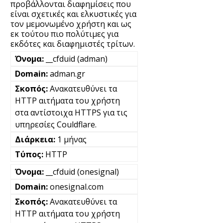
προβάλλονται διαφημίσεις που
είναι σχετικές και ελκυστικές για
τον μεμονωμένο χρήστη και ως
εκ τούτου πιο πολύτιμες για
εκδότες και διαφημιστές τρίτων.
__cfduid (adman)
adman.gr
Ανακατευθύνει τα
HTTP αιτήματα του χρήστη
στα αντίστοιχα HTTPS για τις
υπηρεσίες Couldflare.
1 μήνας
HTTP
__cfduid (onesignal)
onesignal.com
Ανακατευθύνει τα
HTTP αιτήματα του χρήστη