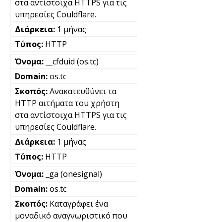
στα αντίστοιχα HTTPS για τις
υπηρεσίες Couldflare.
1 μήνας
HTTP
__cfduid (os.tc)
os.tc
Ανακατευθύνει τα
HTTP αιτήματα του χρήστη
στα αντίστοιχα HTTPS για τις
υπηρεσίες Couldflare.
1 μήνας
HTTP
_ga (onesignal)
os.tc
Καταγράφει ένα
μοναδικό αναγνωριστικό που