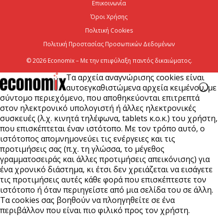
Επικοινωνία
6 Αυγούστου 2026
Όροι Χρήσης
Πολιτική Cookies
Πολιτική Προστασίας Προσωπικών Δεδομένων
© 2026 Economix – Με την επιφύλαξη παντός δικαιώματος.
Τα αρχεία αναγνώρισης cookies είναι
αυτοεγκαθιστώμενα αρχεία κειμένου, με
σύντομο περιεχόμενο, που αποθηκεύονται επιτρεπτά
στον ηλεκτρονικό υπολογιστή ή άλλες ηλεκτρονικές
συσκευές (λ.χ. κινητά τηλέφωνα, tablets κ.ο.κ.) του χρήστη,
που επισκέπτεται έναν ιστότοπο. Με τον τρόπο αυτό, ο
ιστότοπος απομνημονεύει τις ενέργειες και τις
προτιμήσεις σας (π.χ. τη γλώσσα, το μέγεθος
γραμματοσειράς και άλλες προτιμήσεις απεικόνισης) για
ένα χρονικό διάστημα, κι έτσι δεν χρειάζεται να εισάγετε
τις προτιμήσεις αυτές κάθε φορά που επισκέπτεστε τον
ιστότοπο ή όταν περιηγείστε από μια σελίδα του σε άλλη.
Τα cookies σας βοηθούν να πλοηγηθείτε σε ένα
περιβάλλον που είναι πιο φιλικό προς τον χρήστη.