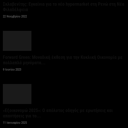
Σκλαβενίτης: Εγκαίνια για το νέο hypermarket στη Ρενώ στη Νέα
Φιλαδέλφεια
Βιομηχανία: επίθεση ουσίας από ΕΛΑΣ σε
22 Νοεμβρίου 2022
κυβέρνηση Μητσοτάκη
6 Αυγούστου 2026
Οι ελληνικές scale-ups επιχειρήσεις στρέφονται
στην ανάπτυξη
Forward Green: Μοναδική έκθεση για την Κυκλική Οικονομία με
πολλαπλά μηνύματα...
6 Αυγούστου 2026
9 Ιουνίου 2023
Νέο ιστορικό ρεκόρ για την AEGEAN τον Ιούλιο με
2 εκατομμύρια επιβάτες
6 Αυγούστου 2026
«Εξοικονομώ 2025»: Ο απόλυτος οδηγός με ερωτήσεις και
Ψεκασμοί για την καταπολέμηση των κουνουπιών,
απαντήσεις για το...
στις 10-11-12 Αυγούστου
11 Ιανουαρίου 2025