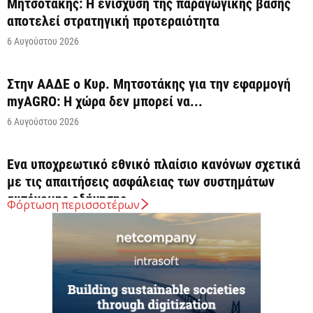
Μητσοτάκης: Η ενίσχυση της παραγωγικής βάσης
αποτελεί στρατηγική προτεραιότητα
6 Αυγούστου 2026
Στην ΑΑΔΕ ο Κυρ. Μητσοτάκης για την εφαρμογή
myAGRO: Η χώρα δεν μπορεί να...
6 Αυγούστου 2026
Ένα υποχρεωτικό εθνικό πλαίσιο κανόνων σχετικά
με τις απαιτήσεις ασφάλειας των συστημάτων
αυτόνομης οδήγησης...
Φόρτωση περισσοτέρων
6 Αυγούστου 2026
Σλοβακία: Ρεκόρ υψηλής θερμοκρασίας με 42,2
βαθμούς Κελσίου
6 Αυγούστου 2026