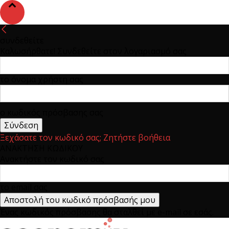
συνδεθείτε
Καλωσήρθατε! Συνδεθείτε στον λογαριασμό σας
το όνομα χρήστη σας
ο κωδικός πρόσβασης σας
Ξεχάσατε τον κωδικό σας; Ζητήστε βοήθεια
ΑΝΑΚΤΗΣΗ ΚΩΔΙΚΟΥ
Ανακτήστε τον κωδικό σας
το email σας
Ένας κωδικός πρόσβασης θα σταλθεί με e-mail σε εσάς.