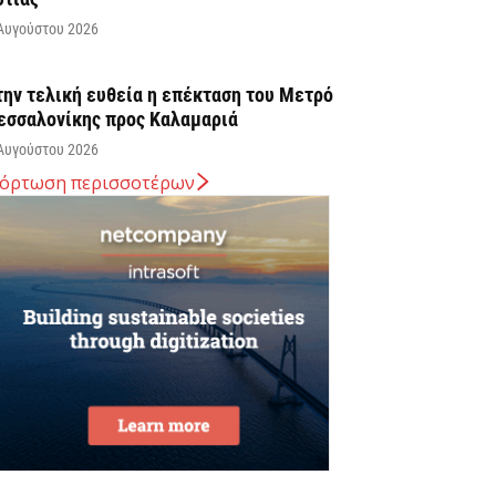
Αυγούστου 2026
την τελική ευθεία η επέκταση του Μετρό
εσσαλονίκης προς Καλαμαριά
Αυγούστου 2026
όρτωση περισσοτέρων
. Χατζηδάκης: Στον κάλαθο των αχρήστων
ι αμφισβητήσεις για το καλώδιο της
λεκτρικής διασύνδεσης...
Αυγούστου 2026
υβερνητική Επιτροπή Βιομηχανίας – Κυρ.
ητσοτάκης: Η ενίσχυση της παραγωγικής
άσης αποτελεί στρατηγική προτεραιότητα
Αυγούστου 2026