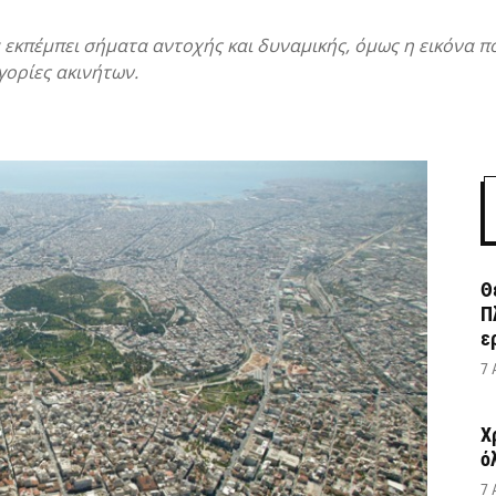
 εκπέμπει σήματα αντοχής και δυναμικής, όμως η εικόνα π
γορίες ακινήτων.
Θ
Π
ε
7 
Χ
ό
7 