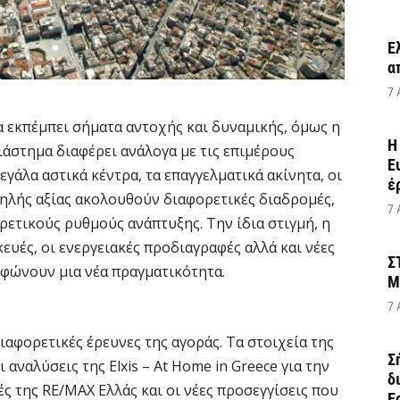
Έ
α
7 
α εκπέμπει σήματα αντοχής και δυναμικής, όμως η
Η
ιάστημα διαφέρει ανάλογα με τις επιμέρους
Ε
εγάλα αστικά κέντρα, τα επαγγελματικά ακίνητα, οι
έ
ψηλής αξίας ακολουθούν διαφορετικές διαδρομές,
7 
ρετικούς ρυθμούς ανάπτυξης. Την ίδια στιγμή, η
κευές, οι ενεργειακές προδιαγραφές αλλά και νέες
Σ
ρφώνουν μια νέα πραγματικότητα.
Μ
7 
αφορετικές έρευνες της αγοράς. Τα στοιχεία της
Σ
 αναλύσεις της Elxis – At Home in Greece για την
δ
ς της RE/MAX Ελλάς και οι νέες προσεγγίσεις που
Ε