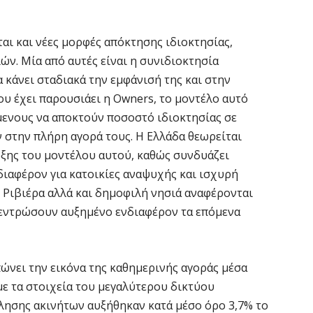
Χ
αι και νέες μορφές απόκτησης ιδιοκτησίας,
Ε
α
ν. Μία από αυτές είναι η συνιδιοκτησία
α κάνει σταδιακά την εμφάνισή της και στην
6 
ου έχει παρουσιάει η Owners, το μοντέλο αυτό
μενους να αποκτούν ποσοστό ιδιοκτησίας σε
Ο
δ
ν στην πλήρη αγορά τους. Η Ελλάδα θεωρείται
Ε
υξης του μοντέλου αυτού, καθώς συνδυάζει
6 
ιαφέρον για κατοικίες αναψυχής και ισχυρή
 Ριβιέρα αλλά και δημοφιλή νησιά αναφέρονται
εντρώσουν αυξημένο ενδιαφέρον τα επόμενα
C
ε
6 
πώνει την εικόνα της καθημερινής αγοράς μέσα
ε τα στοιχεία του μεγαλύτερου δικτύου
Β
κ
λησης ακινήτων αυξήθηκαν κατά μέσο όρο 3,7% το