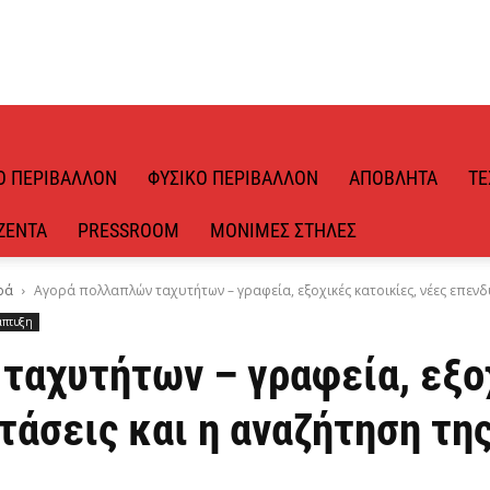
Ό ΠΕΡΙΒΆΛΛΟΝ
ΦΥΣΙΚΌ ΠΕΡΙΒΆΛΛΟΝ
ΑΠΌΒΛΗΤΑ
ΤΕ
ΖΈΝΤΑ
PRESSROOM
ΜΌΝΙΜΕΣ ΣΤΉΛΕΣ
ρά
Αγορά πολλαπλών ταχυτήτων – γραφεία, εξοχικές κατοικίες, νέες επενδυτ
άπτυξη
ταχυτήτων – γραφεία, εξοχ
τάσεις και η αναζήτηση τη