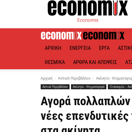
Economix
ΑΡΧΙΚΉ
ΕΝΈΡΓΕΙΑ
ΈΡΓΑ
ΑΣΤΙΚ
ΘΕΣΜΙΚΆ
ΆΡΘΡΑ ΚΑΙ ΑΠΌΨΕΙΣ
ΑΤ
Αρχική
Αστικό Περιβάλλον
Ακίνητα - Κτηματαγο
Αστικό Περιβάλλον
Ακίνητα - Κτηματαγορά
Οικονομία – Αν
Αγορά πολλαπλών 
νέες επενδυτικές 
στα ακίνητα