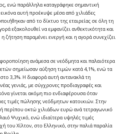
τος, ενώ παράλληλα καταγράφηκε σημαντική
6 
 εικόνα αυτή προέκυψε μέσα από χιλιάδες
οιήθηκαν από το δίκτυο της εταιρείας σε όλη τη
Ο
σ
γορά εξακολουθεί να εμφανίζει ανθεκτικότητα και
 η ζήτηση παραμένει ενεργή και η αγορά συνεχίζει
6 
Ν
αφοροποίηση ανάμεσα σε νεόδμητα και παλαιότερα
Ι
 ετών σημείωσαν αύξηση τιμών κατά 4,1%, ενώ τα
6 
 στο 3,3%. Η διαφορά αυτή αντανακλά τη
νέας γενιάς, με σύγχρονες προδιαγραφές και
Ψ
κόνα γίνεται ακόμη πιο ενδιαφέρουσα όταν
κ
ερες τιμές πώλησης νεόδμητων κατοικιών. Στην
6 
ή περίπου οκτώ χιλιάδων ευρώ ανά τετραγωνικό
λαιό Ψυχικό, ενώ ιδιαίτερα υψηλές τιμές
ή του Χίλτον, στο Ελληνικό, στην παλιά παραλία
η Βούλα.