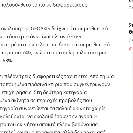
 πολυσύνθετο τοπίο με διαφορετικούς
7 
Σ
 ανάλυση της GEOAXIS δείχνει ότι οι μισθωτικές
Θ
 ωστόσο η εικόνα είναι πλέον έντονα
7 
εία, μέσα στην τελευταία δεκαετία οι μισθωτικές
Φ
 περίπου 74%, ενώ στα αυτοτελή παλαιά κτίρια
Κ
ο 63%.
ο
η
 πλέον τρεις διαφορετικές ταχύτητες. Από τη μία
6 
ιστοποιημένα πράσινα κτίρια που συγκεντρώνουν
επιχειρήσεις. Στη δεύτερη κατηγορία
Κ
μένα ακίνητα σε περιοχές προβολής που
Μ
τηγορία συναντώνται τα παλαιά ακίνητα χωρίς
β
σκολεύονται να ακολουθήσουν την αγορά. Η
6 
τητα του ακινήτου αποκτά πλέον βαρύνουσα
οτελεί κρίσιμο παράγοντα, αλλά δεν αρκεί από