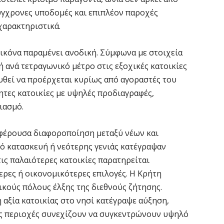
Σ
σύγχρονες υποδομές και επιπλέον παροχές
ε
χαρακτηριστικά.
να
6 
εικόνα παραμένει ανοδική. Σύμφωνα με στοιχεία
ιμή ανά τετραγωνικό μέτρο στις εξοχικές κατοικίες
Έ
υθεί να προέρχεται κυρίως από αγοραστές του
σ
σ
ητες κατοικίες με υψηλές προδιαγραφές,
ιασμό.
6 
ιαφέρουσα διαφοροποίηση μεταξύ νέων και
Σ
πό κατασκευή ή νεότερης γενιάς κατέγραψαν
4
τις παλαιότερες κατοικίες παρατηρείται
6 
ρες ή οικονομικότερες επιλογές. Η Κρήτη
ικούς πόλους έλξης της διεθνούς ζήτησης.
Ξ
η αξία κατοικίας στο νησί κατέγραψε αύξηση,
ε
ες περιοχές συνεχίζουν να συγκεντρώνουν υψηλό
6 