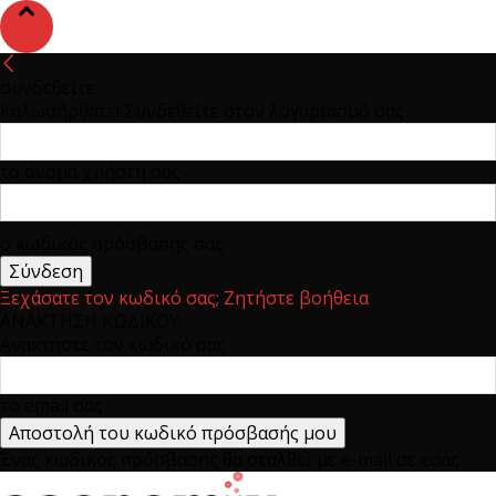
συνδεθείτε
Καλωσήρθατε! Συνδεθείτε στον λογαριασμό σας
το όνομα χρήστη σας
ο κωδικός πρόσβασης σας
Ξεχάσατε τον κωδικό σας; Ζητήστε βοήθεια
ΑΝΑΚΤΗΣΗ ΚΩΔΙΚΟΥ
Ανακτήστε τον κωδικό σας
το email σας
Ένας κωδικός πρόσβασης θα σταλθεί με e-mail σε εσάς.