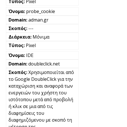
Pixel
probe_cookie
adman.gr
---
Μόνιμα
Pixel
IDE
doubleclick.net
Χρησιμοποιείται από
το Google DoubleClick για την
καταχώριση και αναφορά των
ενεργειών του χρήστη του
ιστότοπου μετά από προβολή
ή κλικ σε μια από τις
διαφημίσεις του
διαφημιζόμενου με σκοπό τη
μέτρηση της