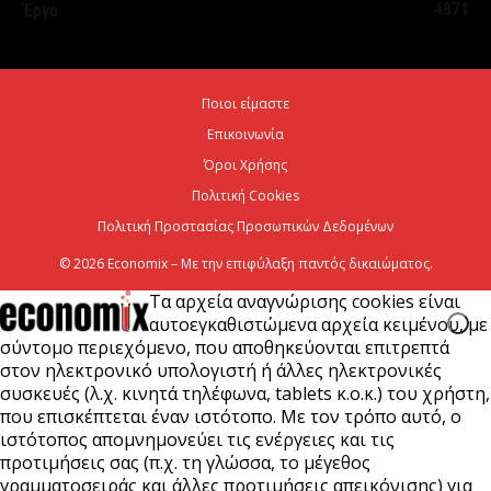
5 Αυγούστου 2026
4871
Έργα
Coca-Cola HBC: Αύξηση 9,6% στα έσοδα από
πωλήσεις το πρώτο εξάμηνο του 2026
Ποιοι είμαστε
5 Αυγούστου 2026
Επικοινωνία
Όροι Χρήσης
Χρίστος Δήμας: Προχωρoύν δύο πολύ σημαντικά
Πολιτική Cookies
αρδευτικά έργα σε Νεστόριο και Σελλάνα
Πολιτική Προστασίας Προσωπικών Δεδομένων
5 Αυγούστου 2026
© 2026 Economix – Με την επιφύλαξη παντός δικαιώματος.
Τα αρχεία αναγνώρισης cookies είναι
αυτοεγκαθιστώμενα αρχεία κειμένου, με
σύντομο περιεχόμενο, που αποθηκεύονται επιτρεπτά
στον ηλεκτρονικό υπολογιστή ή άλλες ηλεκτρονικές
συσκευές (λ.χ. κινητά τηλέφωνα, tablets κ.ο.κ.) του χρήστη,
που επισκέπτεται έναν ιστότοπο. Με τον τρόπο αυτό, ο
ιστότοπος απομνημονεύει τις ενέργειες και τις
προτιμήσεις σας (π.χ. τη γλώσσα, το μέγεθος
γραμματοσειράς και άλλες προτιμήσεις απεικόνισης) για