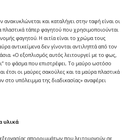
ε
κα
5 
εν ανακυκλώνεται και καταλήγει στην ταφή είναι οι
ρα πλαστικά τάπερ φαγητού που χρησιμοποιούνται
Υ
νομής φαγητού. Η αιτία είναι το χρώμα τους
M
αύρα αντικείμενα δεν γίνονται αντιληπτά από τον
δ
σια. «Ο εξοπλισμός αυτός λειτουργεί με το φως,
5 
ει” το φάσμα που επιστρέφει. Το μαύρο ωστόσο
αι έτσι οι μαύρες σακούλες και τα μαύρα πλαστικά
Κ
ν στο υπόλειμμα της διαδικασίας» αναφέρει
Κ
χ
5 
Ε
α υλικά
δ
έ
πεξεργασίας απορριμμάτων που λειτουργούν σε
5 