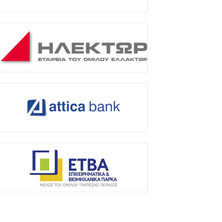
ε κατάσταση κινητοποίησης Αττική,
ύβοια και Βοιωτία λόγω πολύ υψηλού
ινδύνου πυρκαγιάς
Αυγούστου 2026
νω των 20 δισ. ευρώ οι ρυθμίσεις
φειλών από την έναρξη λειτουργίας της
λατφόρμας
Αυγούστου 2026
υρ. Μητσοτάκης: Η είσοδος της Meridiam
ποτελεί μια πολύ ισχυρή ψήφο
μπιστοσύνης στον ενεργειακό...
Αυγούστου 2026
reat Greek Wines: Το ελληνικό κρασί