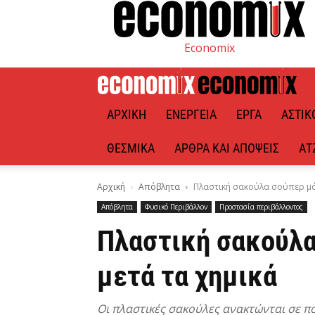
Economix
ΑΡΧΙΚΉ
ΕΝΈΡΓΕΙΑ
ΈΡΓΑ
ΑΣΤΙΚ
ΘΕΣΜΙΚΆ
ΆΡΘΡΑ ΚΑΙ ΑΠΌΨΕΙΣ
ΑΤ
Αρχική
Απόβλητα
Πλαστική σακούλα σούπερ μά
Απόβλητα
Φυσικό Περιβάλλον
Προστασία περιβάλλοντος
Πλαστική σακούλα
μετά τα χημικά
Οι πλαστικές σακούλες ανακτώνται σε π