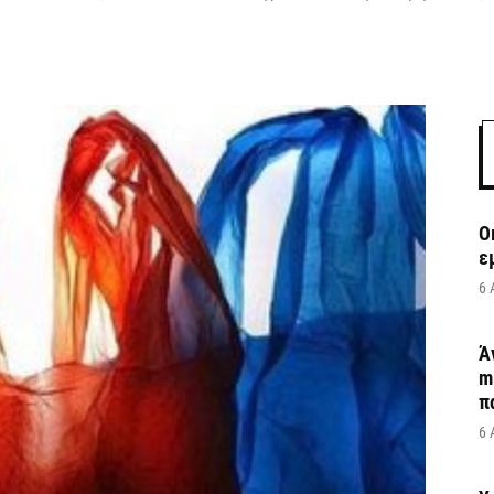
Ο
ε
6 
Ά
m
π
6 