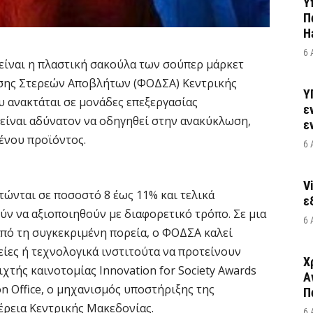
Υ
Π
H
6 
είναι η πλαστική σακούλα των σούπερ μάρκετ
ισης Στερεών Αποβλήτων (ΦΟΔΣΑ) Κεντρικής
Υ
υ ανακτάται σε μονάδες επεξεργασίας
ε
είναι αδύνατον να οδηγηθεί στην ανακύκλωση,
ε
ένου προϊόντος.
6 
V
τώνται σε ποσοστό 8 έως 11% και τελικά
ε
ν να αξιοποιηθούν με διαφορετικό τρόπο. Σε μια
6 
από τη συγκεκριμένη πορεία, ο ΦΟΔΣΑ καλεί
είες ή τεχνολογικά ινστιτούτα να προτείνουν
Χ
χτής καινοτομίας Innovation for Society Awards
Α
on Office, ο μηχανισμός υποστήριξης της
Π
έρεια Κεντρικής Μακεδονίας.
6 