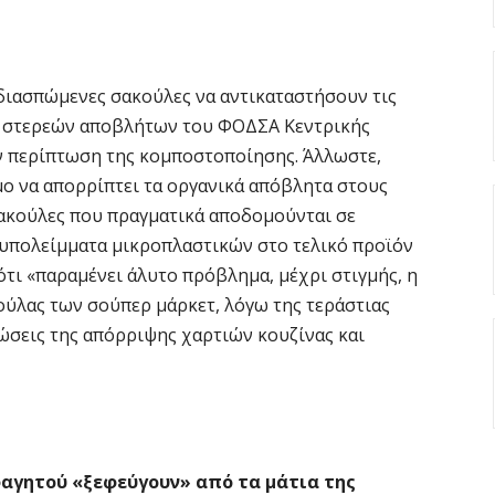
Σ
Ε
κ
διασπώμενες σακούλες να αντικαταστήσουν τις
5 
ς στερεών αποβλήτων του ΦΟΔΣΑ Κεντρικής
ην περίπτωση της κομποστοποίησης. Άλλωστε,
Ά
μο να απορρίπτει τα οργανικά απόβλητα στους
ο
ακούλες που πραγματικά αποδομούνται σε
π
 υπολείμματα μικροπλαστικών στο τελικό προϊόν
5 
ότι «παραμένει άλυτο πρόβλημα, μέχρι στιγμής, η
ούλας των σούπερ μάρκετ, λόγω της τεράστιας
Κ
τώσεις της απόρριψης χαρτιών κουζίνας και
α
ε
5 
G
αγητού «ξεφεύγουν» από τα μάτια της