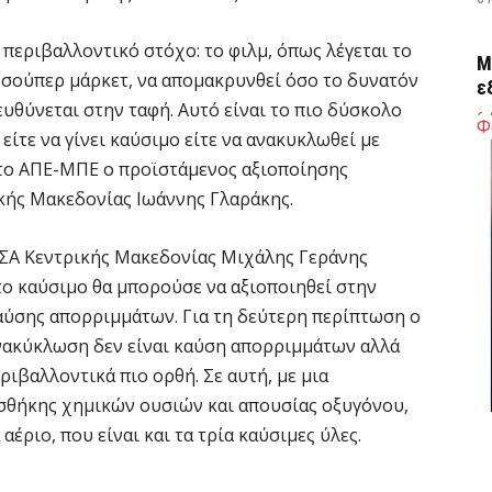
περιβαλλοντικό στόχο: το φιλμ, όπως λέγεται το
M
 σούπερ μάρκετ, να απομακρυνθεί όσο το δυνατόν
ε
υθύνεται στην ταφή. Αυτό είναι το πιο δύσκολο
6 
Φ
είτε να γίνει καύσιμο είτε να ανακυκλωθεί με
στο ΑΠΕ-ΜΠΕ ο προϊστάμενος αξιοποίησης
Δ
ής Μακεδονίας Ιωάννης Γλαράκης.
τ
σ
ΣΑ Κεντρικής Μακεδονίας Μιχάλης Γεράνης
6 
το καύσιμο θα μπορούσε να αξιοποιηθεί στην
αύσης απορριμμάτων. Για τη δεύτερη περίπτωση ο
Δ
 ανακύκλωση δεν είναι καύση απορριμμάτων αλλά
σ
ριβαλλοντικά πιο ορθή. Σε αυτή, με μια
ε
σθήκης χημικών ουσιών και απουσίας οξυγόνου,
5 
αέριο, που είναι και τα τρία καύσιμες ύλες.
Ο