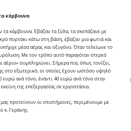
ε
π
τα κάρβουνα
5 
 τα κάρβουνα. Έβαζαν τα ξύλα, τα σκεπάζανε με
H
κρό πορτάκι κάτω στη βάση, έβαζαν μια φωτιά και
ε
ο υπήρχε μέσα αέρας και οξυγόνο. Όταν τελείωνε το
5 
υρόλυση. Με τον τρόπο αυτό παραγόταν στερεό
ι αέριο» συμπληρώνει. Σήμερα πια, όπως τονίζει,
Η
ς στο εξωτερικό, οι οποίες έχουν ωστόσο υψηλό
δ
π
0 ευρώ ανά τόνο, έναντι 40 ευρώ ανά τόνο στην
σ
 εκείνη της επεξεργασίας σε εργοστάσια.
5 
 μας προτείνουν οι επιστήμονες, περιμένουμε με
Χ
 κ. Γεράνης.
s
5 