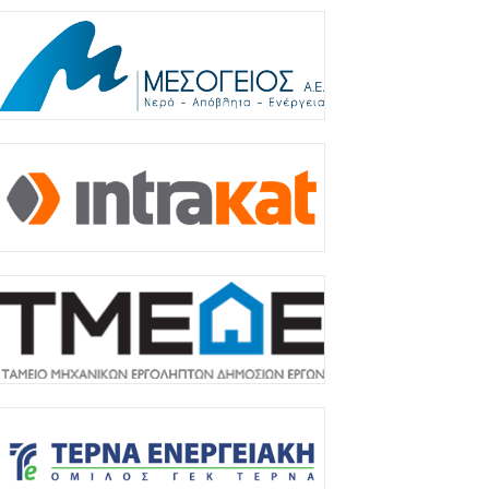
ταιρειών ΗΛΕΚΤΩΡ και THALIS στο
λαίσιο στρατηγικής...
Αυγούστου 2026
ELLENiQ ENERGY: Με EBITDA 734 εκατ.
υρώ στο α΄ εξάμηνο
Αυγούστου 2026
 ΕΕ θα χρησιμοποιήσει 1,4
ισεκατομμύριο ευρώ από τόκους
αγωμένων ρωσικών περιουσιακών
τοιχείων για...
Αυγούστου 2026
αρτογραφώντας το οικοσύστημα των
pin-offs στη Θεσσαλονίκη
Αυγούστου 2026