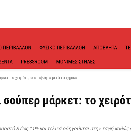
Ό ΠΕΡΙΒΆΛΛΟΝ
ΦΥΣΙΚΌ ΠΕΡΙΒΆΛΛΟΝ
ΑΠΌΒΛΗΤΑ
ΤΕ
ΖΈΝΤΑ
PRESSROOM
ΜΌΝΙΜΕΣ ΣΤΉΛΕΣ
ρκετ: το χειρότερο απόβλητο μετά τα χημικά
 σούπερ μάρκετ: το χειρό
οσοστό 8 έως 11% και τελικά οδηγούνται στην ταφή καθώς