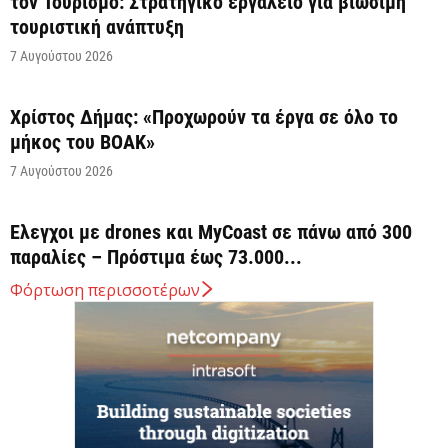
τον Τουρισμό: Στρατηγικό εργαλείο για βιώσιμη
τουριστική ανάπτυξη
7 Αυγούστου 2026
Χρίστος Δήμας: «Προχωρούν τα έργα σε όλο το
μήκος του ΒΟΑΚ»
7 Αυγούστου 2026
Έλεγχοι με drones και MyCoast σε πάνω από 300
παραλίες – Πρόστιμα έως 73.000...
7 Αυγούστου 2026
Φόρτωση περισσοτέρων
Η Ελλάδα στις κορυφαίες επιλογές των Ευρωπαίων
ταξιδιωτών, σύμφωνα με έρευνα του ΕΟΤ
7 Αυγούστου 2026