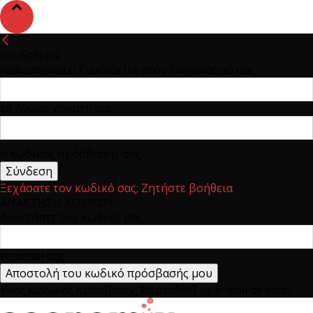
συνδεθείτε
Καλωσήρθατε! Συνδεθείτε στον λογαριασμό σας
το όνομα χρήστη σας
ο κωδικός πρόσβασης σας
Ξεχάσατε τον κωδικό σας; Ζητήστε βοήθεια
ΑΝΑΚΤΗΣΗ ΚΩΔΙΚΟΥ
Ανακτήστε τον κωδικό σας
το email σας
Ένας κωδικός πρόσβασης θα σταλθεί με e-mail σε εσάς.