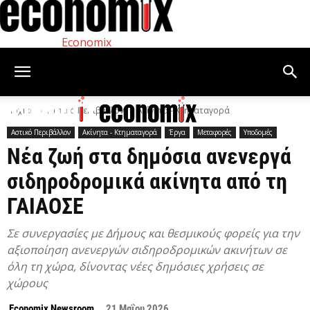
Economix
Αρχική
Αστικό Περιβάλλον
Ακίνητα - Κτηματαγορά
Αστικό Περιβάλλον
Ακίνητα - Κτηματαγορά
Έργα
Μεταφορές
Υποδομές
Νέα ζωή στα δημόσια ανενεργά
σιδηροδρομικά ακίνητα από τη
ΓΑΙΑΟΣΕ
Σε συνεργασίες με Δήμους και θεσμικούς φορείς για την
αξιοποίηση ανενεργών σιδηροδρομικών ακινήτων σε
όλη τη χώρα, δίνοντας νέες δημόσιες χρήσεις σε
χώρους
Economix Newsroom
21 Μαΐου 2026