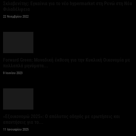
Σκλαβενίτης: Εγκαίνια για το νέο hypermarket στη Ρενώ στη Νέα
Φιλαδέλφεια
Κυβερνητική Επιτροπή Βιομηχανίας – Κυρ.
22 Νοεμβρίου 2022
Μητσοτάκης: Η ενίσχυση της παραγωγικής βάσης
αποτελεί στρατηγική προτεραιότητα
6 Αυγούστου 2026
Στην ΑΑΔΕ ο Κυρ. Μητσοτάκης για την εφαρμογή
Forward Green: Μοναδική έκθεση για την Κυκλική Οικονομία με
myAGRO: Η χώρα δεν μπορεί να...
πολλαπλά μηνύματα...
9 Ιουνίου 2023
6 Αυγούστου 2026
Ένα υποχρεωτικό εθνικό πλαίσιο κανόνων σχετικά
με τις απαιτήσεις ασφάλειας των συστημάτων
αυτόνομης οδήγησης...
«Εξοικονομώ 2025»: Ο απόλυτος οδηγός με ερωτήσεις και
6 Αυγούστου 2026
απαντήσεις για το...
11 Ιανουαρίου 2025
Σλοβακία: Ρεκόρ υψηλής θερμοκρασίας με 42,2