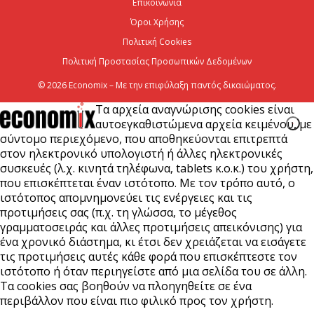
Επικοινωνία
CrediaBank: Στα 53,6 εκατ. ευρώ τα
επαναλαμβανόμενα λειτουργικά κέρδη
Όροι Χρήσης
Πολιτική Cookies
6 Αυγούστου 2026
Πολιτική Προστασίας Προσωπικών Δεδομένων
© 2026 Economix – Με την επιφύλαξη παντός δικαιώματος.
Τα αρχεία αναγνώρισης cookies είναι
αυτοεγκαθιστώμενα αρχεία κειμένου, με
σύντομο περιεχόμενο, που αποθηκεύονται επιτρεπτά
στον ηλεκτρονικό υπολογιστή ή άλλες ηλεκτρονικές
συσκευές (λ.χ. κινητά τηλέφωνα, tablets κ.ο.κ.) του χρήστη,
που επισκέπτεται έναν ιστότοπο. Με τον τρόπο αυτό, ο
ιστότοπος απομνημονεύει τις ενέργειες και τις
προτιμήσεις σας (π.χ. τη γλώσσα, το μέγεθος
γραμματοσειράς και άλλες προτιμήσεις απεικόνισης) για
ένα χρονικό διάστημα, κι έτσι δεν χρειάζεται να εισάγετε
τις προτιμήσεις αυτές κάθε φορά που επισκέπτεστε τον
ιστότοπο ή όταν περιηγείστε από μια σελίδα του σε άλλη.
Τα cookies σας βοηθούν να πλοηγηθείτε σε ένα
περιβάλλον που είναι πιο φιλικό προς τον χρήστη.