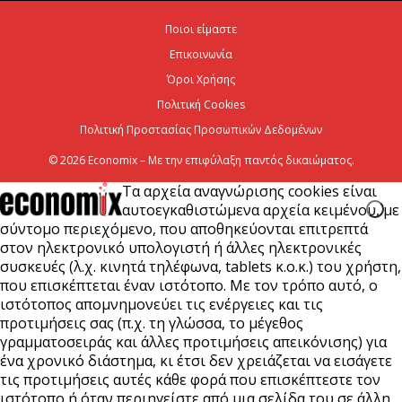
6 Αυγούστου 2026
Ποιοι είμαστε
Επικοινωνία
Viohalco: Ισχυρές επιδόσεις το πρώτο εξάμηνο του
2026
Όροι Χρήσης
Πολιτική Cookies
6 Αυγούστου 2026
Πολιτική Προστασίας Προσωπικών Δεδομένων
© 2026 Economix – Με την επιφύλαξη παντός δικαιώματος.
Τα αρχεία αναγνώρισης cookies είναι
αυτοεγκαθιστώμενα αρχεία κειμένου, με
σύντομο περιεχόμενο, που αποθηκεύονται επιτρεπτά
στον ηλεκτρονικό υπολογιστή ή άλλες ηλεκτρονικές
συσκευές (λ.χ. κινητά τηλέφωνα, tablets κ.ο.κ.) του χρήστη,
που επισκέπτεται έναν ιστότοπο. Με τον τρόπο αυτό, ο
ιστότοπος απομνημονεύει τις ενέργειες και τις
προτιμήσεις σας (π.χ. τη γλώσσα, το μέγεθος
γραμματοσειράς και άλλες προτιμήσεις απεικόνισης) για
ένα χρονικό διάστημα, κι έτσι δεν χρειάζεται να εισάγετε
τις προτιμήσεις αυτές κάθε φορά που επισκέπτεστε τον
ιστότοπο ή όταν περιηγείστε από μια σελίδα του σε άλλη.