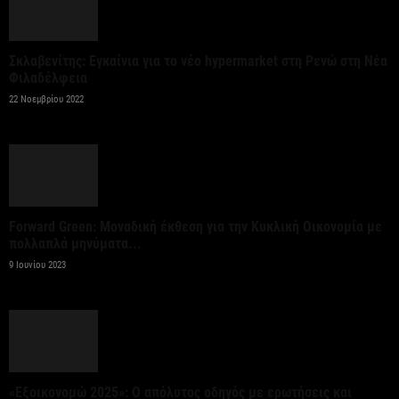
2 εκατομμύρια επιβάτες
6 Αυγούστου 2026
Σκλαβενίτης: Εγκαίνια για το νέο hypermarket στη Ρενώ στη Νέα
Φιλαδέλφεια
Ψεκασμοί για την καταπολέμηση των κουνουπιών,
22 Νοεμβρίου 2022
στις 10-11-12 Αυγούστου
6 Αυγούστου 2026
Αίρεται η προληπτική σύσταση για μη χρήση του
νερού στη Σίβηρη – Ολοκληρώθηκαν οι...
Forward Green: Μοναδική έκθεση για την Κυκλική Οικονομία με
πολλαπλά μηνύματα...
6 Αυγούστου 2026
9 Ιουνίου 2023
Όμιλος JUMBO: Καθαρά κέρδη 320 εκατ. ευρώ για
το 2025 – Διανομή μερίσματος 0,70...
6 Αυγούστου 2026
«Εξοικονομώ 2025»: Ο απόλυτος οδηγός με ερωτήσεις και