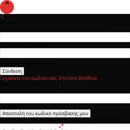
συνδεθείτε
Καλωσήρθατε! Συνδεθείτε στον λογαριασμό σας
το όνομα χρήστη σας
ο κωδικός πρόσβασης σας
Ξεχάσατε τον κωδικό σας; Ζητήστε βοήθεια
ΑΝΑΚΤΗΣΗ ΚΩΔΙΚΟΥ
Ανακτήστε τον κωδικό σας
το email σας
Ένας κωδικός πρόσβασης θα σταλθεί με e-mail σε εσάς.