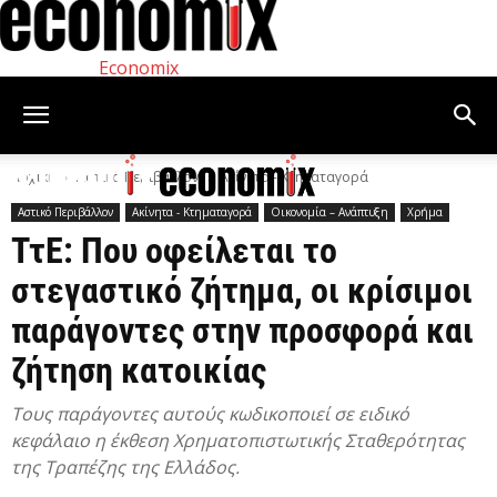
Economix
Αρχική
Αστικό Περιβάλλον
Ακίνητα - Κτηματαγορά
Αστικό Περιβάλλον
Ακίνητα - Κτηματαγορά
Οικονομία – Ανάπτυξη
Χρήμα
ΤτΕ: Που οφείλεται το
στεγαστικό ζήτημα, οι κρίσιμοι
παράγοντες στην προσφορά και
ζήτηση κατοικίας
Τους παράγοντες αυτούς κωδικοποιεί σε ειδικό
κεφάλαιο η έκθεση Χρηματοπιστωτικής Σταθερότητας
της Τραπέζης της Ελλάδος.