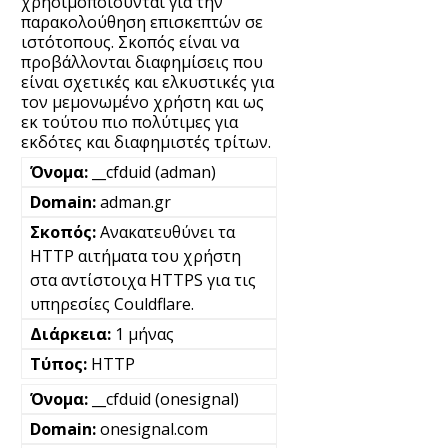
χρησιμοποιούνται για την
παρακολούθηση επισκεπτών σε
ιστότοπους. Σκοπός είναι να
προβάλλονται διαφημίσεις που
είναι σχετικές και ελκυστικές για
τον μεμονωμένο χρήστη και ως
εκ τούτου πιο πολύτιμες για
εκδότες και διαφημιστές τρίτων.
__cfduid (adman)
adman.gr
Ανακατευθύνει τα
HTTP αιτήματα του χρήστη
στα αντίστοιχα HTTPS για τις
υπηρεσίες Couldflare.
1 μήνας
HTTP
__cfduid (onesignal)
onesignal.com