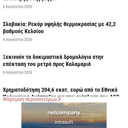
6 Αυγούστου 2026
Σλοβακία: Ρεκόρ υψηλής θερμοκρασίας με 42,2
βαθμούς Κελσίου
6 Αυγούστου 2026
Ξεκινούν τα δοκιμαστικά δρομολόγια στην
επέκταση του μετρό προς Καλαμαριά
6 Αυγούστου 2026
Χρηματοδότηση 204,6 εκατ. ευρώ από το Εθνικό
Πρόγραμμα Ανάπτυξης για την ανάπλαση της ΔΕΘ
Φόρτωση περισσοτέρων
6 Αυγούστου 2026
ΟΠΕΚΑ: Αύριο η δεύτερη πληρωμή των δικαιούχων