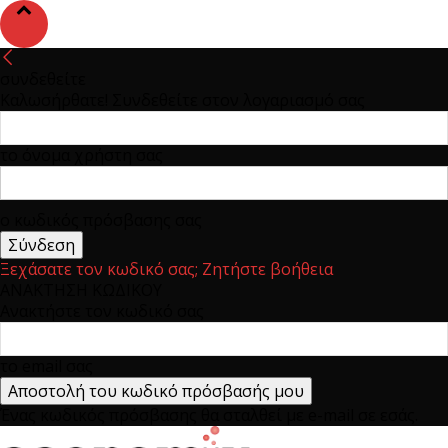
συνδεθείτε
Καλωσήρθατε! Συνδεθείτε στον λογαριασμό σας
το όνομα χρήστη σας
ο κωδικός πρόσβασης σας
Ξεχάσατε τον κωδικό σας; Ζητήστε βοήθεια
ΑΝΑΚΤΗΣΗ ΚΩΔΙΚΟΥ
Ανακτήστε τον κωδικό σας
το email σας
Ένας κωδικός πρόσβασης θα σταλθεί με e-mail σε εσάς.