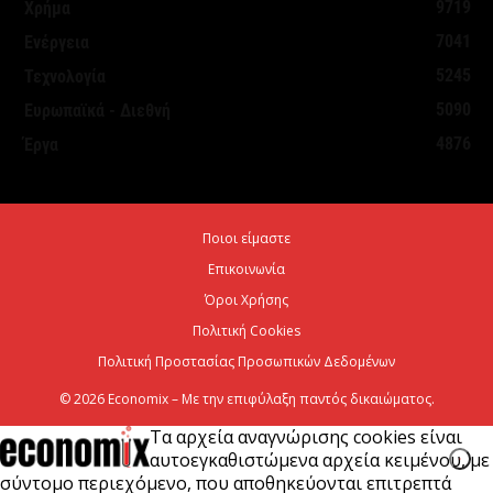
9719
Χρήμα
7041
Ενέργεια
Θεσμοθετήθηκε το Ειδικό Χωροταξικό Πλαίσιο για
5245
Τεχνολογία
τον Τουρισμό: Στρατηγικό εργαλείο για βιώσιμη
5090
Ευρωπαϊκά - Διεθνή
τουριστική ανάπτυξη
4876
Έργα
7 Αυγούστου 2026
Χρίστος Δήμας: «Προχωρούν τα έργα σε όλο το
Ποιοι είμαστε
μήκος του ΒΟΑΚ»
Επικοινωνία
7 Αυγούστου 2026
Όροι Χρήσης
Πολιτική Cookies
Πολιτική Προστασίας Προσωπικών Δεδομένων
© 2026 Economix – Με την επιφύλαξη παντός δικαιώματος.
Τα αρχεία αναγνώρισης cookies είναι
αυτοεγκαθιστώμενα αρχεία κειμένου, με
σύντομο περιεχόμενο, που αποθηκεύονται επιτρεπτά