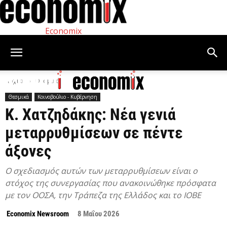
Economix
Αρχική
Θεσμικά
Θεσμικά
Κοινοβούλιο - Κυβέρνηση
Κ. Χατζηδάκης: Νέα γενιά
μεταρρυθμίσεων σε πέντε
άξονες
Ο σχεδιασμός αυτών των μεταρρυθμίσεων είναι ο
στόχος της συνεργασίας που ανακοινώθηκε πρόσφατα
με τον ΟΟΣΑ, την Τράπεζα της Ελλάδος και το ΙΟΒΕ
Economix Newsroom
8 Μαΐου 2026