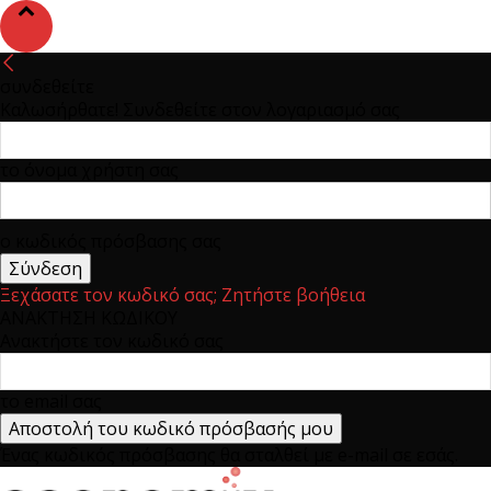
συνδεθείτε
Καλωσήρθατε! Συνδεθείτε στον λογαριασμό σας
το όνομα χρήστη σας
ο κωδικός πρόσβασης σας
Ξεχάσατε τον κωδικό σας; Ζητήστε βοήθεια
ΑΝΑΚΤΗΣΗ ΚΩΔΙΚΟΥ
Ανακτήστε τον κωδικό σας
το email σας
Ένας κωδικός πρόσβασης θα σταλθεί με e-mail σε εσάς.