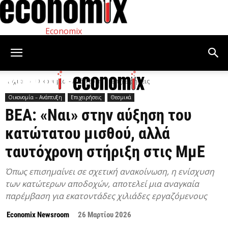
Economix
Αρχική
Οικονομία – Ανάπτυξη
Επιχειρήσεις
Οικονομία – Ανάπτυξη
Επιχειρήσεις
Θεσμικά
ΒΕΑ: «Ναι» στην αύξηση του
κατώτατου μισθού, αλλά
ταυτόχρονη στήριξη στις ΜμΕ
Όπως επισημαίνει σε σχετική ανακοίνωση, η ενίσχυση
των κατώτερων αποδοχών, αποτελεί μια αναγκαία
παρέμβαση για εκατοντάδες χιλιάδες εργαζόμενους
Economix Newsroom
26 Μαρτίου 2026