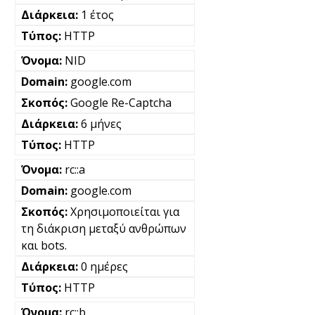
1 έτος
HTTP
NID
google.com
Google Re-Captcha
6 μήνες
HTTP
rc::a
google.com
Χρησιμοποιείται για
τη διάκριση μεταξύ ανθρώπων
και bots.
0 ημέρες
HTTP
rc::b