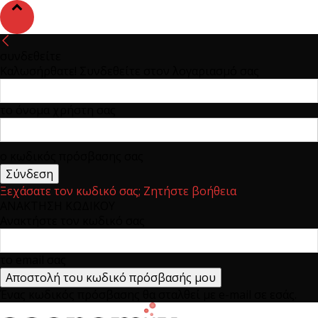
συνδεθείτε
Καλωσήρθατε! Συνδεθείτε στον λογαριασμό σας
το όνομα χρήστη σας
ο κωδικός πρόσβασης σας
Ξεχάσατε τον κωδικό σας; Ζητήστε βοήθεια
ΑΝΑΚΤΗΣΗ ΚΩΔΙΚΟΥ
Ανακτήστε τον κωδικό σας
το email σας
Ένας κωδικός πρόσβασης θα σταλθεί με e-mail σε εσάς.