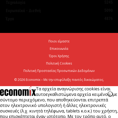
Θεσμοθετήθηκε το Ειδικό Χωροταξικό Πλαίσιο για
5245
Τεχνολογία
τον Τουρισμό: Στρατηγικό εργαλείο για βιώσιμη
5090
Ευρωπαϊκά - Διεθνή
τουριστική ανάπτυξη
4876
Έργα
7 Αυγούστου 2026
Χρίστος Δήμας: «Προχωρούν τα έργα σε όλο το
Ποιοι είμαστε
μήκος του ΒΟΑΚ»
Επικοινωνία
7 Αυγούστου 2026
Όροι Χρήσης
Πολιτική Cookies
Πολιτική Προστασίας Προσωπικών Δεδομένων
© 2026 Economix – Με την επιφύλαξη παντός δικαιώματος.
Τα αρχεία αναγνώρισης cookies είναι
αυτοεγκαθιστώμενα αρχεία κειμένου, με
σύντομο περιεχόμενο, που αποθηκεύονται επιτρεπτά
στον ηλεκτρονικό υπολογιστή ή άλλες ηλεκτρονικές
συσκευές (λ.χ. κινητά τηλέφωνα, tablets κ.ο.κ.) του χρήστη,
που επισκέπτεται έναν ιστότοπο. Με τον τρόπο αυτό, ο