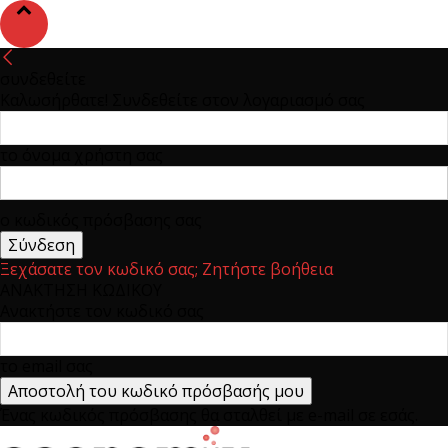
συνδεθείτε
Καλωσήρθατε! Συνδεθείτε στον λογαριασμό σας
το όνομα χρήστη σας
ο κωδικός πρόσβασης σας
Ξεχάσατε τον κωδικό σας; Ζητήστε βοήθεια
ΑΝΑΚΤΗΣΗ ΚΩΔΙΚΟΥ
Ανακτήστε τον κωδικό σας
το email σας
Ένας κωδικός πρόσβασης θα σταλθεί με e-mail σε εσάς.