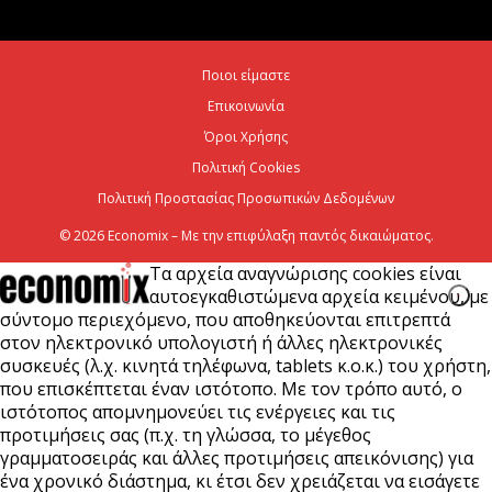
ενεργειακή ανθεκτικότητα
6 Αυγούστου 2026
Ποιοι είμαστε
Επικοινωνία
Viohalco: Ισχυρές επιδόσεις το πρώτο εξάμηνο του
2026
Όροι Χρήσης
Πολιτική Cookies
6 Αυγούστου 2026
Πολιτική Προστασίας Προσωπικών Δεδομένων
© 2026 Economix – Με την επιφύλαξη παντός δικαιώματος.
Τα αρχεία αναγνώρισης cookies είναι
αυτοεγκαθιστώμενα αρχεία κειμένου, με
σύντομο περιεχόμενο, που αποθηκεύονται επιτρεπτά
στον ηλεκτρονικό υπολογιστή ή άλλες ηλεκτρονικές
συσκευές (λ.χ. κινητά τηλέφωνα, tablets κ.ο.κ.) του χρήστη,
που επισκέπτεται έναν ιστότοπο. Με τον τρόπο αυτό, ο
ιστότοπος απομνημονεύει τις ενέργειες και τις
προτιμήσεις σας (π.χ. τη γλώσσα, το μέγεθος
γραμματοσειράς και άλλες προτιμήσεις απεικόνισης) για
ένα χρονικό διάστημα, κι έτσι δεν χρειάζεται να εισάγετε