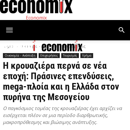
Economix
Αρχική
Οικονομία – Ανάπτυξη
Επιχειρήσεις
Οικονομία – Ανάπτυξη
Επιχειρήσεις
Τουρισμός
Χρήμα
Η κρουαζιέρα περνά σε νέα
εποχή: Πράσινες επενδύσεις,
mega-πλοία και η Ελλάδα στον
πυρήνα της Μεσογείου
Ο παγκόσμιος τομέας της κρουαζιέρας έχει αρχίζει να
εισέρχεται πλέον σε μια περίοδο διαρθρωτικής,
μακροπρόθεσμης και βιώσιμης ανάπτυξης.