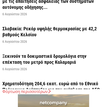
με τις απαιτήσεις ασφάλειας των συστημάτων
αυτόνομης οδήγησης...
6 Αυγούστου 2026
Σλοβακία: Ρεκόρ υψηλής θερμοκρασίας με 42,2
βαθμούς Κελσίου
6 Αυγούστου 2026
Ξεκινούν τα δοκιμαστικά δρομολόγια στην
επέκταση του μετρό προς Καλαμαριά
6 Αυγούστου 2026
Χρηματοδότηση 204,6 εκατ. ευρώ από το Εθνικό
Πρόγραμμα Ανάπτυξης για την ανάπλαση της ΔΕΘ
Φόρτωση περισσοτέρων
6 Αυγούστου 2026