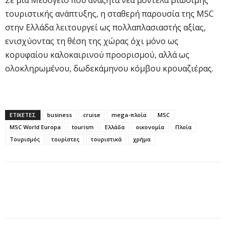
τουριστικής ανάπτυξης, η σταθερή παρουσία της MSC
στην Ελλάδα λειτουργεί ως πολλαπλασιαστής αξίας,
ενισχύοντας τη θέση της χώρας όχι μόνο ως
κορυφαίου καλοκαιρινού προορισμού, αλλά ως
ολοκληρωμένου, δωδεκάμηνου κόμβου κρουαζιέρας.
ΕΤΙΚΕΤΕΣ
business
cruise
mega-πλοία
MSC
MSC World Europa
tourism
Ελλάδα
οικονομία
Πλοία
Τουρισμός
τουρίστες
τουριστικά
χρήμα