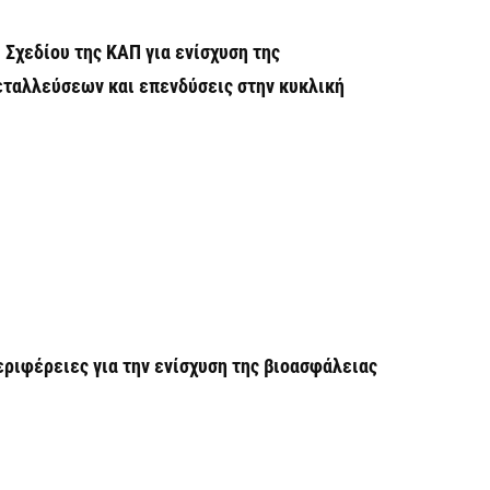
Σ
 Σχεδίου της ΚΑΠ για ενίσχυση της
Μ
ταλλεύσεων και επενδύσεις στην κυκλική
7 
Σ
δ
Ε
7 
Κ
ο
η
εριφέρειες για την ενίσχυση της βιοασφάλειας
6 