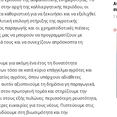
Α
α στην αρχή της καλλιεργητικής περιόδου, οι
α
α καθοριστική για να ξεκινήσει και να εξελιχθεί
7 
λιτική επιλογή στήριξης της αγροτικής
ος παραγωγής και οι χρηματοδοτικές πιέσεις
Φ
Κ
ς μας να μπορούν να προγραμματίζουν με
Σ
ιά τους και να συνεχίζουν απρόσκοπτα τη
α
7 
υμε για ακόμη ένα έτος τη δυνατότητα
Σ
ν τόσο σε κατά κύριο επάγγελμα αγρότες και
φ
ατίες αγρότες, όπου υπάρχουν αδιάθετες
3
ο αυτόν αξιοποιούμε τη δημόσια γη παραγωγικά,
7 
στον πρωτογενή τομέα και στηρίζουμε την
αι στους εξής πυλώνες: περισσότερη ρευστότητα,
Η
ρες ευκαιρίες για τους νέους. Πιστεύουμε στις
χ
Ο
ενδύουμε στη βιωσιμότητα και την