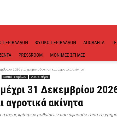
Ό ΠΕΡΙΒΆΛΛΟΝ
ΦΥΣΙΚΌ ΠΕΡΙΒΆΛΛΟΝ
ΑΠΌΒΛΗΤΑ
ΤΕ
ΖΈΝΤΑ
PRESSROOM
ΜΌΝΙΜΕΣ ΣΤΉΛΕΣ
εμβρίου 2026 για χρηματοδότηση και αγροτικά ακίνητα
Φυσικό Περιβάλλον
Φυσικοί πόροι
μέχρι 31 Δεκεμβρίου 2026
ι αγροτικά ακίνητα
αι η ισχύς κρίσιμων ρυθμίσεων που αφορούν τόσο τη χρημ