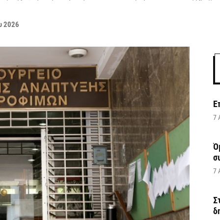
υ 2026
Ε
7 
Ό
σ
7 
Σ
δ