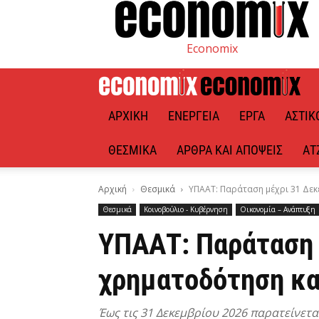
Economix
ΑΡΧΙΚΉ
ΕΝΈΡΓΕΙΑ
ΈΡΓΑ
ΑΣΤΙΚ
ΘΕΣΜΙΚΆ
ΆΡΘΡΑ ΚΑΙ ΑΠΌΨΕΙΣ
ΑΤ
Αρχική
Θεσμικά
ΥΠΑΑΤ: Παράταση μέχρι 31 Δεκ
Θεσμικά
Κοινοβούλιο - Κυβέρνηση
Οικονομία – Ανάπτυξη
ΥΠΑΑΤ: Παράταση 
χρηματοδότηση κα
Έως τις 31 Δεκεμβρίου 2026 παρατείνετ