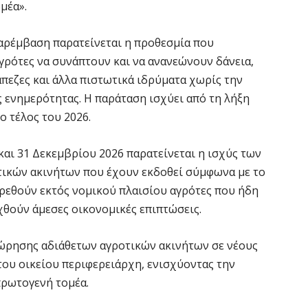
το
μέα».
7 
παρέμβαση παρατείνεται η προθεσμία που
αγρότες να συνάπτουν και να ανανεώνουν δάνεια,
Κ
Σ
πεζες και άλλα πιστωτικά ιδρύματα χωρίς την
δ
 ενημερότητας. Η παράταση ισχύει από τη λήξη
7 
ο τέλος του 2026.
Υ
και 31 Δεκεμβρίου 2026 παρατείνεται η ισχύς των
Π
κών ακινήτων που έχουν εκδοθεί σύμφωνα με το
β
 βρεθούν εκτός νομικού πλαισίου αγρότες που ήδη
7 
χθούν άμεσες οικονομικές επιπτώσεις.
Σ
χώρησης αδιάθετων αγροτικών ακινήτων σε νέους
Ι
του οικείου περιφερειάρχη, ενισχύοντας την
7 
ρωτογενή τομέα.