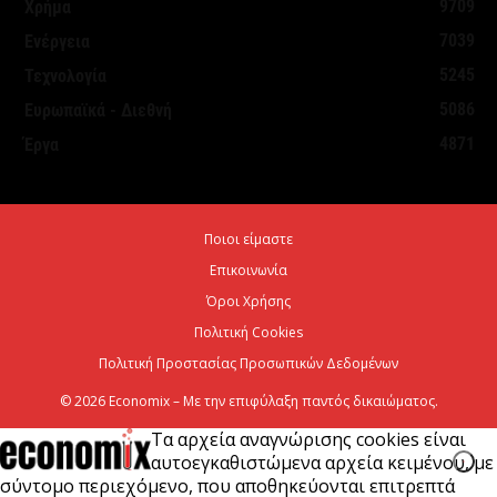
9709
Χρήμα
5 Αυγούστου 2026
7039
Ενέργεια
5245
Τεχνολογία
Χαρτογραφώντας το οικοσύστημα των spin-offs
5086
Ευρωπαϊκά - Διεθνή
στη Θεσσαλονίκη
4871
Έργα
5 Αυγούστου 2026
Σε κατάσταση κινητοποίησης Αττική, Εύβοια και
Ποιοι είμαστε
Βοιωτία λόγω πολύ υψηλού κινδύνου πυρκαγιάς
Επικοινωνία
5 Αυγούστου 2026
Όροι Χρήσης
Πολιτική Cookies
Πολιτική Προστασίας Προσωπικών Δεδομένων
© 2026 Economix – Με την επιφύλαξη παντός δικαιώματος.
Τα αρχεία αναγνώρισης cookies είναι
αυτοεγκαθιστώμενα αρχεία κειμένου, με
σύντομο περιεχόμενο, που αποθηκεύονται επιτρεπτά