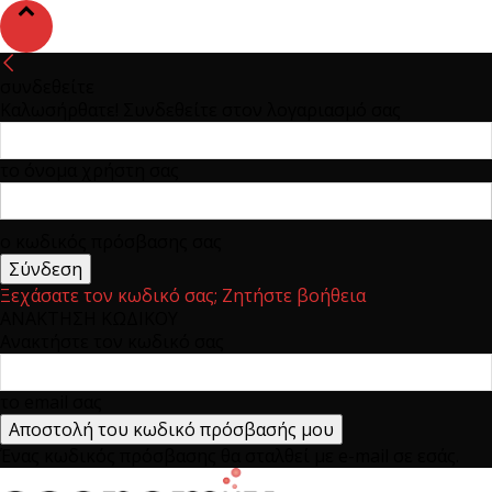
συνδεθείτε
Καλωσήρθατε! Συνδεθείτε στον λογαριασμό σας
το όνομα χρήστη σας
ο κωδικός πρόσβασης σας
Ξεχάσατε τον κωδικό σας; Ζητήστε βοήθεια
ΑΝΑΚΤΗΣΗ ΚΩΔΙΚΟΥ
Ανακτήστε τον κωδικό σας
το email σας
Ένας κωδικός πρόσβασης θα σταλθεί με e-mail σε εσάς.