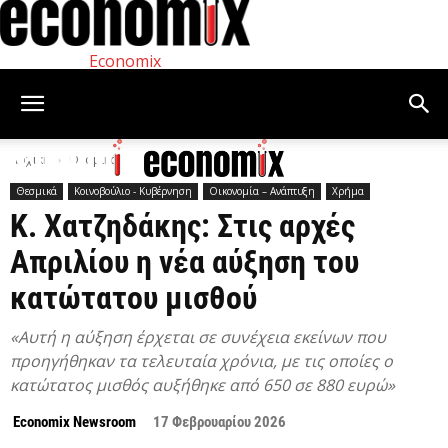
Economix
Αρχική
Θεσμικά
Θεσμικά
Κοινοβούλιο - Κυβέρνηση
Οικονομία – Ανάπτυξη
Χρήμα
Κ. Χατζηδάκης: Στις αρχές
Απριλίου η νέα αύξηση του
κατώτατου μισθού
«Αυτή η αύξηση έρχεται σε συνέχεια εκείνων που
προηγήθηκαν τα τελευταία χρόνια, με τις οποίες ο
κατώτατος μισθός αυξήθηκε από 650 σε 880 ευρώ»
Economix Newsroom
17 Φεβρουαρίου 2026