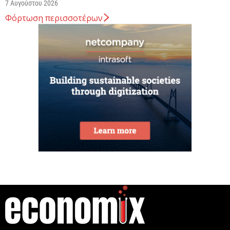
7 Αυγούστου 2026
Φόρτωση περισσοτέρων
Κ. Χατζηδάκης: Στον κάλαθο των αχρήστων οι
αμφισβητήσεις για το καλώδιο της ηλεκτρικής
διασύνδεσης...
6 Αυγούστου 2026
Κυβερνητική Επιτροπή Βιομηχανίας – Κυρ.
Μητσοτάκης: Η ενίσχυση της παραγωγικής βάσης
αποτελεί στρατηγική προτεραιότητα
6 Αυγούστου 2026
Στην ΑΑΔΕ ο Κυρ. Μητσοτάκης για την εφαρμογή
myAGRO: Η χώρα δεν μπορεί να...
6 Αυγούστου 2026
η