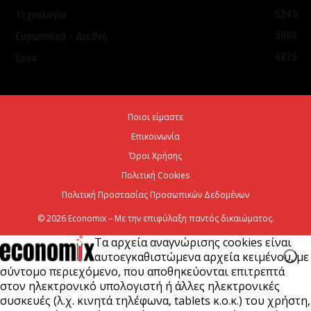
6 Αυγούστου 2026
5245
Τεχνολογία
5088
Ευρωπαϊκά - Διεθνή
Νέο ιστορικό ρεκόρ για την AEGEAN τον Ιούλιο με
4875
Έργα
2 εκατομμύρια επιβάτες
6 Αυγούστου 2026
Ποιοι είμαστε
Ψεκασμοί για την καταπολέμηση των κουνουπιών,
Επικοινωνία
στις 10-11-12 Αυγούστου
Όροι Χρήσης
6 Αυγούστου 2026
Πολιτική Cookies
Πολιτική Προστασίας Προσωπικών Δεδομένων
© 2026 Economix – Με την επιφύλαξη παντός δικαιώματος.
Τα αρχεία αναγνώρισης cookies είναι
αυτοεγκαθιστώμενα αρχεία κειμένου, με
σύντομο περιεχόμενο, που αποθηκεύονται επιτρεπτά
στον ηλεκτρονικό υπολογιστή ή άλλες ηλεκτρονικές
συσκευές (λ.χ. κινητά τηλέφωνα, tablets κ.ο.κ.) του χρήστη,