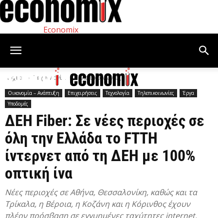
Economix
Αρχική
Τεχνολογία
Τηλεπικοινωνίες
Οικονομία – Ανάπτυξη
Επιχειρήσεις
Τεχνολογία
Τηλεπικοινωνίες
Έργα
Υποδομές
ΔΕΗ Fiber: Σε νέες περιοχές σε
όλη την Ελλάδα το FTTH
ίντερνετ από τη ΔΕΗ με 100%
οπτική ίνα
Νέες περιοχές σε Αθήνα, Θεσσαλονίκη, καθώς και τα
Τρίκαλα, η Βέροια, η Κοζάνη και η Κόρινθος έχουν
πλέον πρόσβαση σε εγγυημένες ταχύτητες internet.