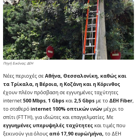
Πηγή Εικόνας: ΔΕΗ
Νέες περιοχές σε
Αθήνα, Θεσσαλονίκη, καθώς και
τα Τρίκαλα, η Βέροια, η Κοζάνη και η Κόρινθος
έχουν πλέον πρόσβαση σε εγγυημένες ταχύτητες
internet
500 Mbps
,
1 Gbps
και
2,5 Gbps
με το
ΔΕΗ Fiber
,
το σταθερό
internet 100% οπτικών ινών
μέχρι το
σπίτι (FTTH), για ιδιώτες και επαγγελματίες. Με
εγγυημένες υπερυψηλές ταχύτητες
και τιμές που
ξεκινούν για όλους
από 17,90 ευρώ/μήνα,
το ΔΕΗ