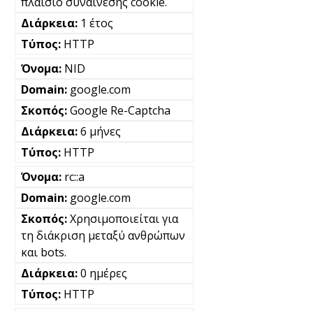
πλαίσιο συναίνεσης cookie.
1 έτος
HTTP
NID
google.com
Google Re-Captcha
6 μήνες
HTTP
rc::a
google.com
Χρησιμοποιείται για
τη διάκριση μεταξύ ανθρώπων
και bots.
0 ημέρες
HTTP