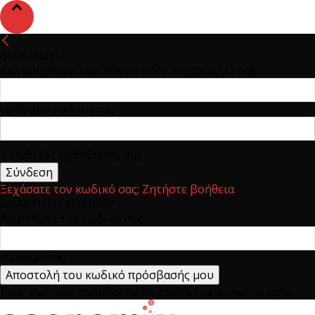
συνδεθείτε
Καλωσήρθατε! Συνδεθείτε στον λογαριασμό σας
το όνομα χρήστη σας
ο κωδικός πρόσβασης σας
Ξεχάσατε τον κωδικό σας; Ζητήστε βοήθεια
ΑΝΑΚΤΗΣΗ ΚΩΔΙΚΟΥ
Ανακτήστε τον κωδικό σας
το email σας
Ένας κωδικός πρόσβασης θα σταλθεί με e-mail σε εσάς.