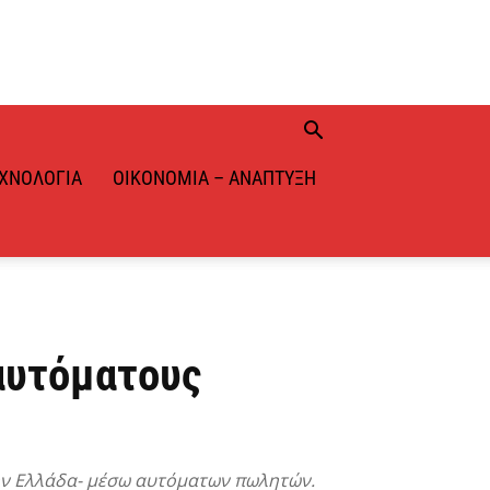
ΧΝΟΛΟΓΊΑ
ΟΙΚΟΝΟΜΊΑ – ΑΝΆΠΤΥΞΗ
αυτόματους
στην Ελλάδα- μέσω αυτόματων πωλητών.