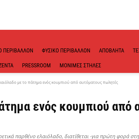
Ό ΠΕΡΙΒΆΛΛΟΝ
ΦΥΣΙΚΌ ΠΕΡΙΒΆΛΛΟΝ
ΑΠΌΒΛΗΤΑ
ΤΕ
ΖΈΝΤΑ
PRESSROOM
ΜΌΝΙΜΕΣ ΣΤΉΛΕΣ
λαιόλαδο με το πάτημα ενός κουμπιού από αυτόματους πωλητές
πάτημα ενός κουμπιού από 
αιρετικά παρθένο ελαιόλαδο, διατίθεται -για πρώτη φορά 