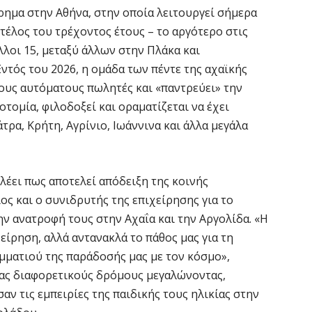
7 
ίρημα στην Αθήνα, στην οποία λειτουργεί σήμερα
τέλος του τρέχοντος έτους – το αργότερο στις
Σ
λοι 15, μεταξύ άλλων στην Πλάκα και
Ι
ντός του 2026, η ομάδα των πέντε της αχαϊκής
7 
τους αυτόματους πωλητές και «παντρεύει» την
οτομία, φιλοδοξεί και οραματίζεται να έχει
Θ
ρα, Κρήτη, Αγρίνιο, Ιωάννινα και άλλα μεγάλα
Π
ε
7 
 λέει πως αποτελεί απόδειξη της κοινής
ος και ο συνιδρυτής της επιχείρησης για το
Χ
την ανατροφή τους στην Αχαΐα και την Αργολίδα. «Η
ό
χείρηση, αλλά αντανακλά το πάθος μας για τη
7 
μματιού της παράδοσής μας με τον κόσμο»,
τας διαφορετικούς δρόμους μεγαλώνοντας,
ν τις εμπειρίες της παιδικής τους ηλικίας στην