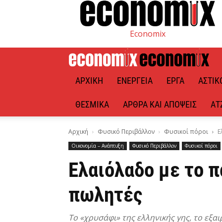
Economix
ΑΡΧΙΚΉ
ΕΝΈΡΓΕΙΑ
ΈΡΓΑ
ΑΣΤΙΚ
ΘΕΣΜΙΚΆ
ΆΡΘΡΑ ΚΑΙ ΑΠΌΨΕΙΣ
ΑΤ
Αρχική
Φυσικό Περιβάλλον
Φυσικοί πόροι
Ε
Οικονομία – Ανάπτυξη
Φυσικό Περιβάλλον
Φυσικοί πόροι
Ελαιόλαδο με το 
πωλητές
Το «χρυσάφι» της ελληνικής γης, το εξ