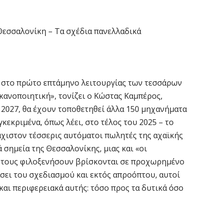
3
7 
 Θεσσαλονίκη – Τα σχέδια πανελλαδικά
Η
χ
Ο
το
στο πρώτο επτάμηνο λειτουργίας των τεσσάρων
7 
ανοποιητική», τονίζει ο Κώστας Καμπέρος,
 2027, θα έχουν τοποθετηθεί άλλα 150 μηχανήματα
κεκριμένα, όπως λέει, στο τέλος του 2025 – το
Κ
Σ
άχιστον τέσσερις αυτόματοι πωλητές της αχαϊκής
δ
 σημεία της Θεσσαλονίκης, μιας και «οι
7 
α τους φιλοξενήσουν βρίσκονται σε προχωρημένο
άσει του σχεδιασμού και εκτός απροόπτου, αυτοί
Υ
και περιφερειακά αυτής: τόσο προς τα δυτικά όσο
Π
β