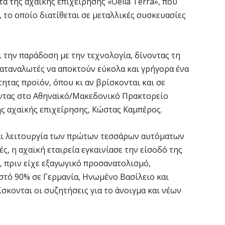
τα της αχαϊκής επιχείρησης «Oelia Terra», που
7 
 το οποίο διατίθεται σε μεταλλικές συσκευασίες
«
ν
ι την παράδοση με την τεχνολογία, δίνοντας τη
7 
αταναλωτές να αποκτούν εύκολα και γρήγορα ένα
ητας προϊόν, όπου κι αν βρίσκονται και σε
Α
ώντας στο Αθηναϊκό/Μακεδονικό Πρακτορείο
α
ης αχαϊκής επιχείρησης, Κώστας Καμπέρος.
7 
και λειτουργία των πρώτων τεσσάρων αυτόματων
Κ
, η αχαϊκή εταιρεία εγκαινίασε την είσοδό της
Σ
, πριν είχε εξαγωγικό προσανατολισμό,
α
στό 90% σε Γερμανία, Ηνωμένο Βασίλειο και
7 
σκονται οι συζητήσεις για το άνοιγμα και νέων
Σ
φ