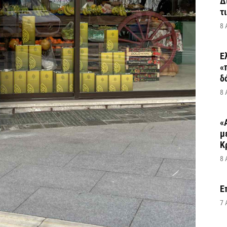
Δ
τ
8 
Ε
«
δ
8 
«
μ
Κ
8 
Ε
7 