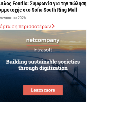
μιλος Fourlis: Συμφωνία για την πώληση
υμμετοχής στο Sofia South Ring Mall
Αυγούστου 2026
όρτωση περισσοτέρων
ταύρος Καλαφάτης: «Έχουμε
ημιουργήσει 20.000 νέες θέσεις εργασίας
ψηλής εξειδίκευσης τα τελευταία επτά
ρόνια...
Αυγούστου 2026
εσσαλονίκη: Οι αλλαγές στις
εωφορειακές γραμμές που θα ισχύσουν
ε τη λειτουργία της επέκτασης...
Αυγούστου 2026
ποχώρησε στο 3,4% ο πληθωρισμός τον
ούλιο