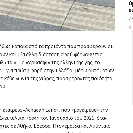
Ό
σ
7 
Φ
Σ
δ
νήθως κάποια από τα προϊόντα που προσφέρουν οι
υ
ούν και μία άλλη διάσταση αφού φέρνουν πιο
χ
αλωτών. Το «χρυσάφι» της ελληνικής γης, το
7 
ται -για πρώτη φορά στην Ελλάδα- μέσω αυτόματων
σε κάθε γωνιά της χώρας, προσφέροντας ποιότητα
Θ
ού.
λ
μ
7 
 εταιρεία «Achaean Land», που «μαγείρευε» την
άνει τελικά πράξη τον Ιανουάριο του 2025, όταν
Υ
τές σε Αθήνα, Έδεσσα, Πτολεμαΐδα και Αμύνταιο.
Ι