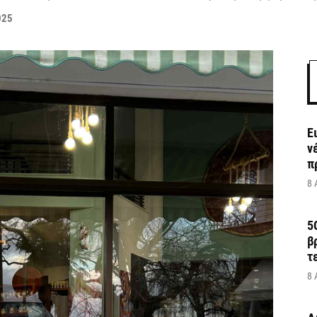
025
Ε
ν
π
8 
5
β
τ
8 