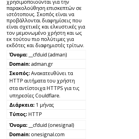
χρησιμοποιούνται για την
παρακολούθηση επισκεπτών σε
ιστότοπους. Σκοπός είναι να
προβάλλονται διαφημίσεις που
είναι σχετικές και ελκυστικές για
τον μεμονωμένο χρήστη και ως
εκ τούτου πιο πολύτιμες για
εκδότες και διαφημιστές τρίτων.
__cfduid (adman)
adman.gr
Ανακατευθύνει τα
HTTP αιτήματα του χρήστη
στα αντίστοιχα HTTPS για τις
υπηρεσίες Couldflare.
1 μήνας
HTTP
__cfduid (onesignal)
onesignal.com