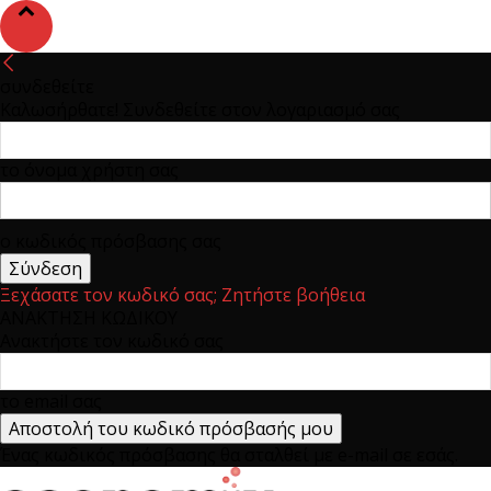
συνδεθείτε
Καλωσήρθατε! Συνδεθείτε στον λογαριασμό σας
το όνομα χρήστη σας
ο κωδικός πρόσβασης σας
Ξεχάσατε τον κωδικό σας; Ζητήστε βοήθεια
ΑΝΑΚΤΗΣΗ ΚΩΔΙΚΟΥ
Ανακτήστε τον κωδικό σας
το email σας
Ένας κωδικός πρόσβασης θα σταλθεί με e-mail σε εσάς.