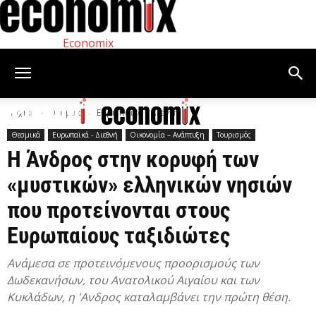
Economix
Αρχική
Θεσμικά
Ευρωπαϊκά - Διεθνή
Θεσμικά
Ευρωπαϊκά - Διεθνή
Οικονομία – Ανάπτυξη
Τουρισμός
Η Άνδρος στην κορυφή των
«μυστικών» ελληνικών νησιών
που προτείνονται στους
Ευρωπαίους ταξιδιώτες
Ανάμεσα σε προτεινόμενους προορισμούς των
Δωδεκανήσων, του Ανατολικού Αιγαίου και των
Κυκλάδων, η 'Ανδρος καταλαμβάνει την πρώτη θέση.