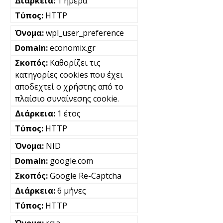
1 ημέρα
HTTP
wpl_user_preference
economix.gr
Καθορίζει τις
κατηγορίες cookies που έχει
αποδεχτεί ο χρήστης από το
πλαίσιο συναίνεσης cookie.
1 έτος
HTTP
NID
google.com
Google Re-Captcha
6 μήνες
HTTP
rc::a