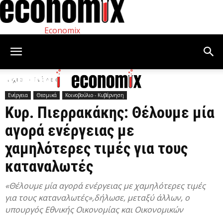
Economix
Αρχική
Ενέργεια
Ενέργεια
Θεσμικά
Κοινοβούλιο - Κυβέρνηση
Κυρ. Πιερρακάκης: Θέλουμε μία
αγορά ενέργειας με
χαμηλότερες τιμές για τους
καταναλωτές
«Θέλουμε μία αγορά ενέργειας με χαμηλότερες τιμές
για τους καταναλωτές»,δήλωσε, μεταξύ άλλων, ο
υπουργός Εθνικής Οικονομίας και Οικονομικών