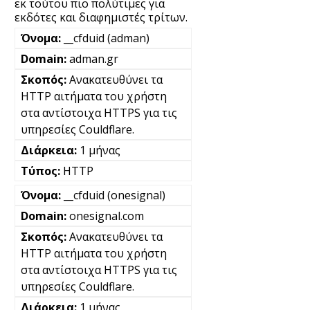
εκ τούτου πιο πολύτιμες για
εκδότες και διαφημιστές τρίτων.
__cfduid (adman)
adman.gr
Ανακατευθύνει τα
HTTP αιτήματα του χρήστη
στα αντίστοιχα HTTPS για τις
υπηρεσίες Couldflare.
1 μήνας
HTTP
__cfduid (onesignal)
onesignal.com
Ανακατευθύνει τα
HTTP αιτήματα του χρήστη
στα αντίστοιχα HTTPS για τις
υπηρεσίες Couldflare.
1 μήνας