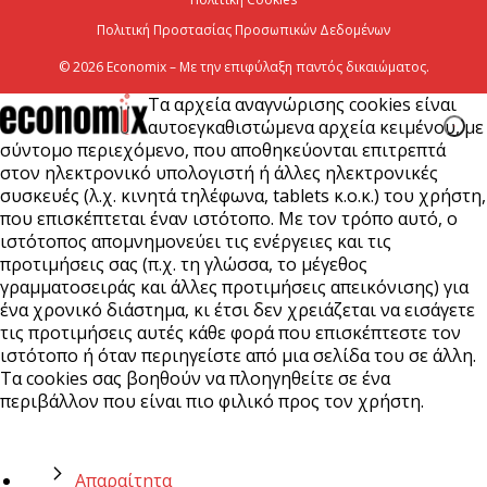
Πολιτική Προστασίας Προσωπικών Δεδομένων
© 2026 Economix – Με την επιφύλαξη παντός δικαιώματος.
Τα αρχεία αναγνώρισης cookies είναι
αυτοεγκαθιστώμενα αρχεία κειμένου, με
σύντομο περιεχόμενο, που αποθηκεύονται επιτρεπτά
στον ηλεκτρονικό υπολογιστή ή άλλες ηλεκτρονικές
συσκευές (λ.χ. κινητά τηλέφωνα, tablets κ.ο.κ.) του χρήστη,
που επισκέπτεται έναν ιστότοπο. Με τον τρόπο αυτό, ο
ιστότοπος απομνημονεύει τις ενέργειες και τις
προτιμήσεις σας (π.χ. τη γλώσσα, το μέγεθος
γραμματοσειράς και άλλες προτιμήσεις απεικόνισης) για
ένα χρονικό διάστημα, κι έτσι δεν χρειάζεται να εισάγετε
τις προτιμήσεις αυτές κάθε φορά που επισκέπτεστε τον
ιστότοπο ή όταν περιηγείστε από μια σελίδα του σε άλλη.
Τα cookies σας βοηθούν να πλοηγηθείτε σε ένα
περιβάλλον που είναι πιο φιλικό προς τον χρήστη.
Απαραίτητα