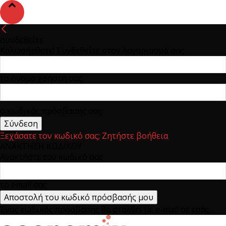
συνδεθείτε
Καλωσήρθατε! Συνδεθείτε στον λογαριασμό σας
το όνομα χρήστη σας
ο κωδικός πρόσβασης σας
Ξεχάσατε τον κωδικό σας; Ζητήστε βοήθεια
ΑΝΑΚΤΗΣΗ ΚΩΔΙΚΟΥ
Ανακτήστε τον κωδικό σας
το email σας
Ένας κωδικός πρόσβασης θα σταλθεί με e-mail σε εσάς.