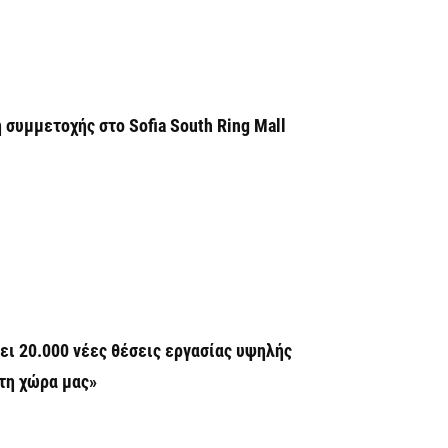
Η
χ
Ο
το
 συμμετοχής στο Sofia South Ring Mall
7 
Κ
Σ
δ
7 
Υ
ι 20.000 νέες θέσεις εργασίας υψηλής
Π
β
στη χώρα μας»
7 