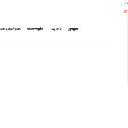
7 
Φ
Σ
δ
επιχειρήσεις
οικονομία
παγωτό
χρήμα
υ
χ
7 
Θ
λ
μ
7 
Υ
Ι
7 