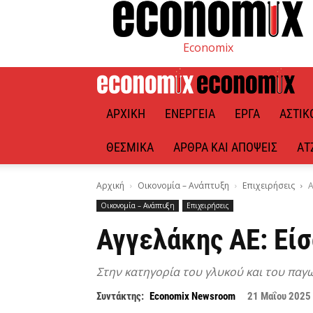
Economix
ΑΡΧΙΚΉ
ΕΝΈΡΓΕΙΑ
ΈΡΓΑ
ΑΣΤΙΚ
ΘΕΣΜΙΚΆ
ΆΡΘΡΑ ΚΑΙ ΑΠΌΨΕΙΣ
ΑΤ
Αρχική
Οικονομία – Ανάπτυξη
Επιχειρήσεις
Α
Οικονομία – Ανάπτυξη
Επιχειρήσεις
Αγγελάκης ΑΕ: Εί
Στην κατηγορία του γλυκού και του παγω
Συντάκτης:
Economix Newsroom
21 Μαΐου 2025