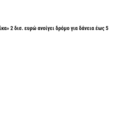
«
ν
7 
α» 2 δισ. ευρώ ανοίγει δρόμο για δάνεια έως 5
Α
α
7 
Κ
Σ
α
7 
Σ
φ
3
7 