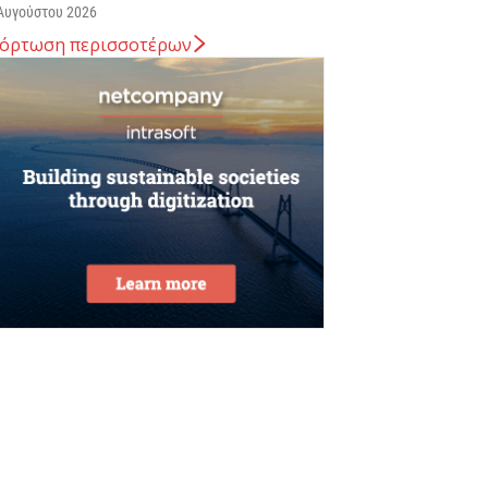
Αυγούστου 2026
όρτωση περισσοτέρων
ταύρος Καλαφάτης: «Έχουμε
ημιουργήσει 20.000 νέες θέσεις εργασίας
ψηλής εξειδίκευσης τα τελευταία επτά
ρόνια...
Αυγούστου 2026
εσσαλονίκη: Οι αλλαγές στις
εωφορειακές γραμμές που θα ισχύσουν
ε τη λειτουργία της επέκτασης...
Αυγούστου 2026
ποχώρησε στο 3,4% ο πληθωρισμός τον
ούλιο
Αυγούστου 2026