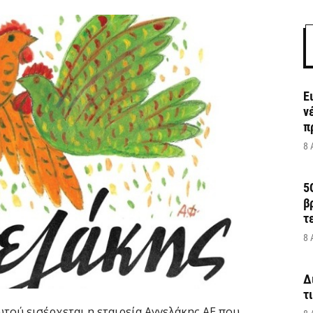
Ε
ν
π
8 
5
β
τ
8 
Δ
τ
ωτού εισέρχεται η εταιρεία Αγγελάκης ΑΕ που