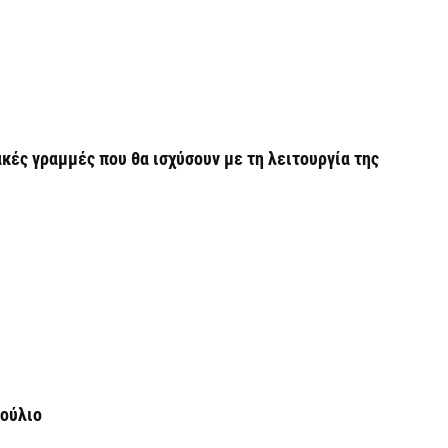
Σ
Ι
7 
Θ
Π
κές γραμμές που θα ισχύσουν με τη λειτουργία της
ε
7 
Χ
ό
7 
Ιούλιο