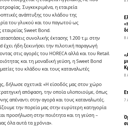
8 
οτροφίας. Συγκεκριμένα, η εταιρεία
οοπτικές ανάπτυξης του κλάδου της
Ε
ρία του γλυκού και του παγωτού ως
«
δ
 εταιρείας Sweet Bond.
ταστάσεις συνολικής έκτασης 1.200 τ.μ. στην
8 
 έχει ήδη ξεκινήσει την πιλοτική παραγωγή
ντας στις αγορές του HORECA αλλά και του Retail.
«
ιότητας και τη μοναδική γεύση, η Sweet Bond
μ
Κ
ματίες του κλάδου και τους καταναλωτές
8 
ης, δήλωσε σχετικά: «Η είσοδός μας στον χώρο
στρατηγική απόφαση, την οποία υλοποιούμε, όπως
Ε
νης απέναντι στην αγορά και τους καταναλωτές.
7 
ίζουμε την πορεία μας στην ευρύτερη κατηγορία
και προσήλωση στην ποιότητα και τη γεύση –
Ό
ας όλα αυτά τα χρόνια».
σ