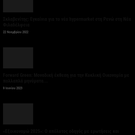
Σταύρος Καλαφάτης: «Έχουμε δημιουργήσει 20.000
Σκλαβενίτης: Εγκαίνια για το νέο hypermarket στη Ρενώ στη Νέα
νέες θέσεις εργασίας υψηλής εξειδίκευσης τα
Φιλαδέλφεια
τελευταία επτά χρόνια...
22 Νοεμβρίου 2022
7 Αυγούστου 2026
Θεσσαλονίκη: Οι αλλαγές στις λεωφορειακές
γραμμές που θα ισχύσουν με τη λειτουργία της
επέκτασης...
Forward Green: Μοναδική έκθεση για την Κυκλική Οικονομία με
πολλαπλά μηνύματα...
7 Αυγούστου 2026
9 Ιουνίου 2023
Υποχώρησε στο 3,4% ο πληθωρισμός τον Ιούλιο
7 Αυγούστου 2026
«Γιατί οι Τούρκοι συρρέουν στα ελληνικά νησιά;»
«Εξοικονομώ 2025»: Ο απόλυτος οδηγός με ερωτήσεις και