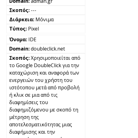
adman.gr
---
Μόνιμα
Pixel
IDE
doubleclick.net
Χρησιμοποιείται από
το Google DoubleClick για την
καταχώριση και αναφορά των
ενεργειών του χρήστη του
ιστότοπου μετά από προβολή
ή κλικ σε μια από τις
διαφημίσεις του
διαφημιζόμενου με σκοπό τη
μέτρηση της
αποτελεσματικότητας μιας
διαφήμισης και την