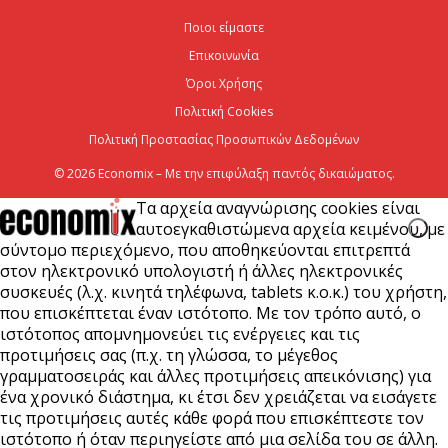
χρηματοοικονομικός σύμβουλος του Ομίλου ΔΕΗ
Ποιοι είμαστε
για τη στρατηγική είσοδό του...
Επικοινωνία
7 Αυγούστου 2026
Όροι Χρήσης
Πολιτική Cookies
Πολιτική Προστασίας Προσωπικών Δεδομένων
© 2026 Economix – Με την επιφύλαξη παντός δικαιώματος.
Τα αρχεία αναγνώρισης cookies είναι
αυτοεγκαθιστώμενα αρχεία κειμένου, με
σύντομο περιεχόμενο, που αποθηκεύονται επιτρεπτά
στον ηλεκτρονικό υπολογιστή ή άλλες ηλεκτρονικές
συσκευές (λ.χ. κινητά τηλέφωνα, tablets κ.ο.κ.) του χρήστη,
που επισκέπτεται έναν ιστότοπο. Με τον τρόπο αυτό, ο
ιστότοπος απομνημονεύει τις ενέργειες και τις
προτιμήσεις σας (π.χ. τη γλώσσα, το μέγεθος
γραμματοσειράς και άλλες προτιμήσεις απεικόνισης) για
ένα χρονικό διάστημα, κι έτσι δεν χρειάζεται να εισάγετε
τις προτιμήσεις αυτές κάθε φορά που επισκέπτεστε τον
ιστότοπο ή όταν περιηγείστε από μια σελίδα του σε άλλη.