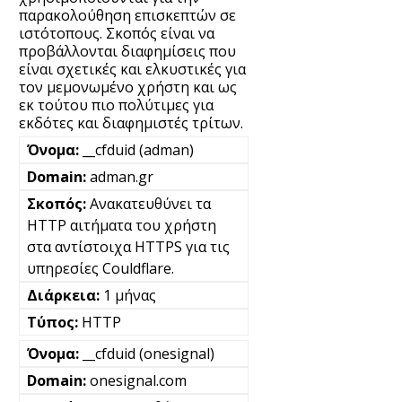
παρακολούθηση επισκεπτών σε
ιστότοπους. Σκοπός είναι να
προβάλλονται διαφημίσεις που
είναι σχετικές και ελκυστικές για
τον μεμονωμένο χρήστη και ως
εκ τούτου πιο πολύτιμες για
εκδότες και διαφημιστές τρίτων.
__cfduid (adman)
adman.gr
Ανακατευθύνει τα
HTTP αιτήματα του χρήστη
στα αντίστοιχα HTTPS για τις
υπηρεσίες Couldflare.
1 μήνας
HTTP
__cfduid (onesignal)
onesignal.com