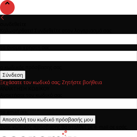
συνδεθείτε
Καλωσήρθατε! Συνδεθείτε στον λογαριασμό σας
το όνομα χρήστη σας
ο κωδικός πρόσβασης σας
Ξεχάσατε τον κωδικό σας; Ζητήστε βοήθεια
ΑΝΑΚΤΗΣΗ ΚΩΔΙΚΟΥ
Ανακτήστε τον κωδικό σας
το email σας
Ένας κωδικός πρόσβασης θα σταλθεί με e-mail σε εσάς.