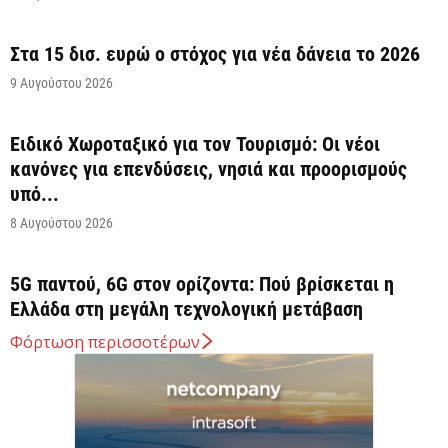
Στα 15 δισ. ευρώ ο στόχος για νέα δάνεια το 2026
9 Αυγούστου 2026
Ειδικό Χωροταξικό για τον Τουρισμό: Οι νέοι
κανόνες για επενδύσεις, νησιά και προορισμούς
υπό...
8 Αυγούστου 2026
5G παντού, 6G στον ορίζοντα: Πού βρίσκεται η
Ελλάδα στη μεγάλη τεχνολογική μετάβαση
8 Αυγούστου 2026
Φόρτωση περισσοτέρων
Διευρύνεται η εθνική πρωτοβουλία για τις τιμές
στο ράφι των σούπερ μάρκετ