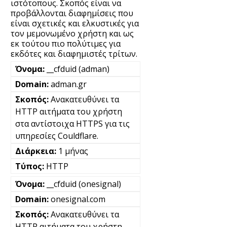
ιστότοπους. Σκοπός είναι να
προβάλλονται διαφημίσεις που
είναι σχετικές και ελκυστικές για
τον μεμονωμένο χρήστη και ως
εκ τούτου πιο πολύτιμες για
εκδότες και διαφημιστές τρίτων.
__cfduid (adman)
adman.gr
Ανακατευθύνει τα
HTTP αιτήματα του χρήστη
στα αντίστοιχα HTTPS για τις
υπηρεσίες Couldflare.
1 μήνας
HTTP
__cfduid (onesignal)
onesignal.com
Ανακατευθύνει τα
HTTP αιτήματα του χρήστη