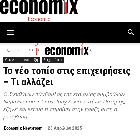
Economix
Αρχική
Οικονομία – Ανάπτυξη
Επιχειρήσεις
Οικονομία – Ανάπτυξη
Επιχειρήσεις
Το νέο τοπίο στις επιχειρήσεις
– Tι αλλάζει
Ο διευθύνων σύμβουλος της εταιρείας συμβούλων
Nepa Economic Consulting Κωνσταντίνος Πατήρης,
εξηγεί και εκτιμά τι σημαίνει στην πράξη αυτή η
μετάβαση.
Economix Newsroom
28 Απριλίου 2025