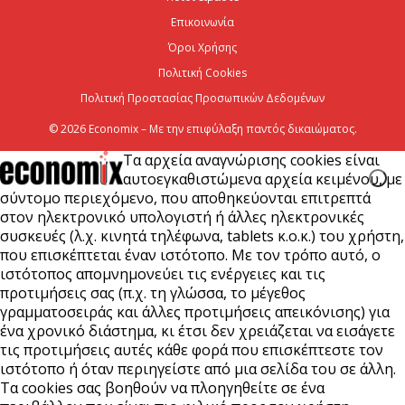
διασύνδεσης...
Επικοινωνία
6 Αυγούστου 2026
Όροι Χρήσης
Πολιτική Cookies
Πολιτική Προστασίας Προσωπικών Δεδομένων
© 2026 Economix – Με την επιφύλαξη παντός δικαιώματος.
Τα αρχεία αναγνώρισης cookies είναι
αυτοεγκαθιστώμενα αρχεία κειμένου, με
σύντομο περιεχόμενο, που αποθηκεύονται επιτρεπτά
στον ηλεκτρονικό υπολογιστή ή άλλες ηλεκτρονικές
συσκευές (λ.χ. κινητά τηλέφωνα, tablets κ.ο.κ.) του χρήστη,
που επισκέπτεται έναν ιστότοπο. Με τον τρόπο αυτό, ο
ιστότοπος απομνημονεύει τις ενέργειες και τις
προτιμήσεις σας (π.χ. τη γλώσσα, το μέγεθος
γραμματοσειράς και άλλες προτιμήσεις απεικόνισης) για
ένα χρονικό διάστημα, κι έτσι δεν χρειάζεται να εισάγετε
τις προτιμήσεις αυτές κάθε φορά που επισκέπτεστε τον
ιστότοπο ή όταν περιηγείστε από μια σελίδα του σε άλλη.
Τα cookies σας βοηθούν να πλοηγηθείτε σε ένα