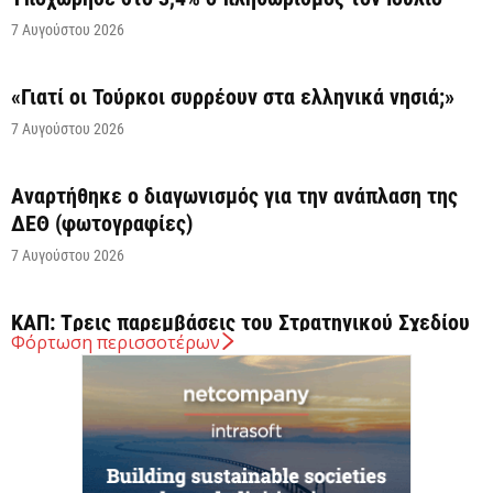
7 Αυγούστου 2026
«Γιατί οι Τούρκοι συρρέουν στα ελληνικά νησιά;»
7 Αυγούστου 2026
Αναρτήθηκε o διαγωνισμός για την ανάπλαση της
ΔΕΘ (φωτογραφίες)
7 Αυγούστου 2026
ΚΑΠ: Tρεις παρεμβάσεις του Στρατηγικού Σχεδίου
Φόρτωση περισσοτέρων
της ΚΑΠ για ενίσχυση της ανταγωνιστικότητας των
γεωργικών...
7 Αυγούστου 2026
Στήριξη σε περισσότερους από 1.600 φοιτητές του