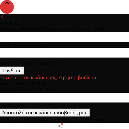
συνδεθείτε
Καλωσήρθατε! Συνδεθείτε στον λογαριασμό σας
το όνομα χρήστη σας
ο κωδικός πρόσβασης σας
Ξεχάσατε τον κωδικό σας; Ζητήστε βοήθεια
ΑΝΑΚΤΗΣΗ ΚΩΔΙΚΟΥ
Ανακτήστε τον κωδικό σας
το email σας
Ένας κωδικός πρόσβασης θα σταλθεί με e-mail σε εσάς.