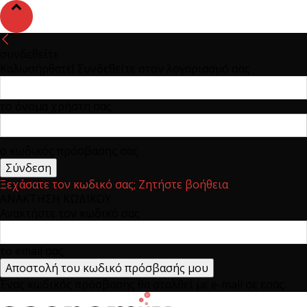
συνδεθείτε
Καλωσήρθατε! Συνδεθείτε στον λογαριασμό σας
το όνομα χρήστη σας
ο κωδικός πρόσβασης σας
Ξεχάσατε τον κωδικό σας; Ζητήστε βοήθεια
ΑΝΑΚΤΗΣΗ ΚΩΔΙΚΟΥ
Ανακτήστε τον κωδικό σας
το email σας
Ένας κωδικός πρόσβασης θα σταλθεί με e-mail σε εσάς.