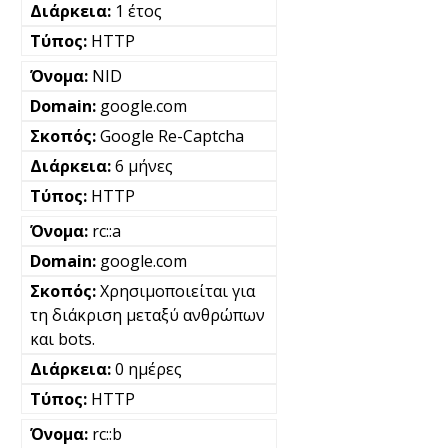
1 έτος
HTTP
NID
google.com
Google Re-Captcha
6 μήνες
HTTP
rc::a
google.com
Χρησιμοποιείται για
τη διάκριση μεταξύ ανθρώπων
και bots.
0 ημέρες
HTTP
rc::b