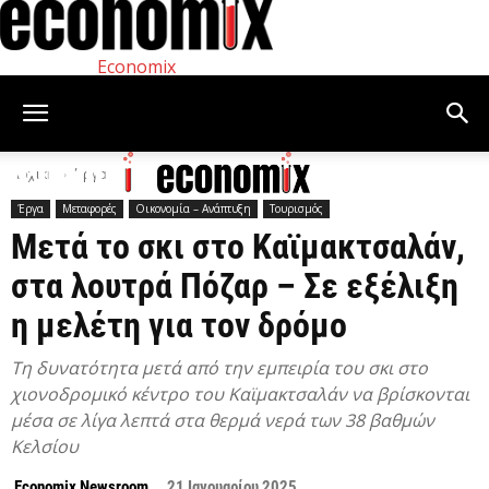
Economix
Αρχική
Έργα
Έργα
Μεταφορές
Οικονομία – Ανάπτυξη
Τουρισμός
Μετά το σκι στο Καϊμακτσαλάν,
στα λουτρά Πόζαρ – Σε εξέλιξη
η μελέτη για τον δρόμο
Τη δυνατότητα μετά από την εμπειρία του σκι στο
χιονοδρομικό κέντρο του Καϊμακτσαλάν να βρίσκονται
μέσα σε λίγα λεπτά στα θερμά νερά των 38 βαθμών
Κελσίου
Economix Newsroom
21 Ιανουαρίου 2025