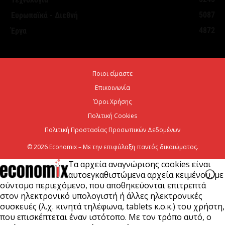
5087
Ευρωπαϊκά - Διεθνή
ΥΠΕΘΟΟ: Υποβλήθηκε το αίτημα για την
4872
Έργα
ενεργοποίηση της ρήτρας διαφυγής για την
ενεργειακή ανθεκτικότητα
6 Αυγούστου 2026
Ποιοι είμαστε
Επικοινωνία
Viohalco: Ισχυρές επιδόσεις το πρώτο εξάμηνο του
2026
Όροι Χρήσης
Πολιτική Cookies
6 Αυγούστου 2026
Πολιτική Προστασίας Προσωπικών Δεδομένων
© 2026 Economix – Με την επιφύλαξη παντός δικαιώματος.
Τα αρχεία αναγνώρισης cookies είναι
αυτοεγκαθιστώμενα αρχεία κειμένου, με
σύντομο περιεχόμενο, που αποθηκεύονται επιτρεπτά
στον ηλεκτρονικό υπολογιστή ή άλλες ηλεκτρονικές
συσκευές (λ.χ. κινητά τηλέφωνα, tablets κ.ο.κ.) του χρήστη,
που επισκέπτεται έναν ιστότοπο. Με τον τρόπο αυτό, ο