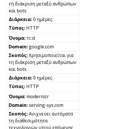
τη διάκριση μεταξύ ανθρώπων
και bots
0 ημέρες
HTTP
rc::d
google.com
Χρησιμοποιείται για
τη διάκριση μεταξύ ανθρώπων
και bots
0 ημέρες
HTTP
modernizr
serving-sys.com
Ανιχνεύει αυτόματα
τη διαθεσιμότητα
τεχνολογιών ιστού επόμενης