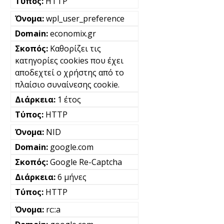
HTTP
wpl_user_preference
economix.gr
Καθορίζει τις
κατηγορίες cookies που έχει
αποδεχτεί ο χρήστης από το
πλαίσιο συναίνεσης cookie.
1 έτος
HTTP
NID
google.com
Google Re-Captcha
6 μήνες
HTTP
rc::a