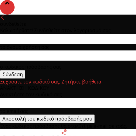
συνδεθείτε
Καλωσήρθατε! Συνδεθείτε στον λογαριασμό σας
το όνομα χρήστη σας
ο κωδικός πρόσβασης σας
Ξεχάσατε τον κωδικό σας; Ζητήστε βοήθεια
ΑΝΑΚΤΗΣΗ ΚΩΔΙΚΟΥ
Ανακτήστε τον κωδικό σας
το email σας
Ένας κωδικός πρόσβασης θα σταλθεί με e-mail σε εσάς.