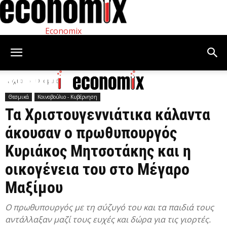
Economix
Αρχική
Θεσμικά
Θεσμικά
Κοινοβούλιο - Κυβέρνηση
Τα Χριστουγεννιάτικα κάλαντα
άκουσαν ο πρωθυπουργός
Κυριάκος Μητσοτάκης και η
οικογένεια του στο Μέγαρο
Μαξίμου
Ο πρωθυπουργός με τη σύζυγό του και τα παιδιά τους
αντάλλαξαν μαζί τους ευχές και δώρα για τις γιορτές.