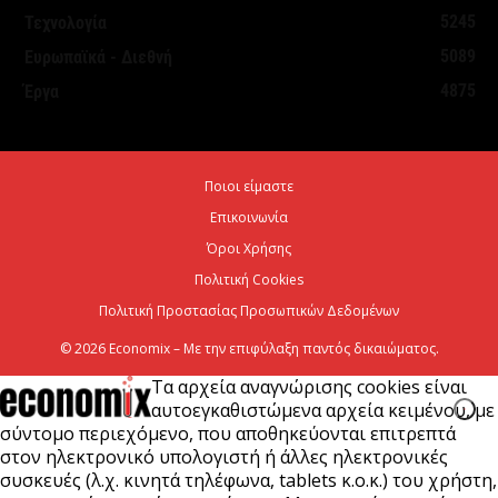
Σήμερα η δεύτερη πληρωμή των δικαιούχων του
5245
Τεχνολογία
Λογαριασμού Αγροτικής Εστίας
5089
Ευρωπαϊκά - Διεθνή
7 Αυγούστου 2026
4875
Έργα
Κ. Χατζηδάκης: Στον κάλαθο των αχρήστων οι
αμφισβητήσεις για το καλώδιο της ηλεκτρικής
Ποιοι είμαστε
διασύνδεσης...
Επικοινωνία
6 Αυγούστου 2026
Όροι Χρήσης
Πολιτική Cookies
Πολιτική Προστασίας Προσωπικών Δεδομένων
© 2026 Economix – Με την επιφύλαξη παντός δικαιώματος.
Τα αρχεία αναγνώρισης cookies είναι
αυτοεγκαθιστώμενα αρχεία κειμένου, με
σύντομο περιεχόμενο, που αποθηκεύονται επιτρεπτά
στον ηλεκτρονικό υπολογιστή ή άλλες ηλεκτρονικές
συσκευές (λ.χ. κινητά τηλέφωνα, tablets κ.ο.κ.) του χρήστη,