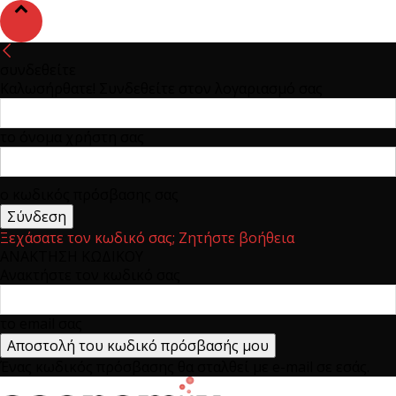
συνδεθείτε
Καλωσήρθατε! Συνδεθείτε στον λογαριασμό σας
το όνομα χρήστη σας
ο κωδικός πρόσβασης σας
Ξεχάσατε τον κωδικό σας; Ζητήστε βοήθεια
ΑΝΑΚΤΗΣΗ ΚΩΔΙΚΟΥ
Ανακτήστε τον κωδικό σας
το email σας
Ένας κωδικός πρόσβασης θα σταλθεί με e-mail σε εσάς.