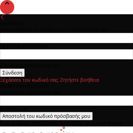
συνδεθείτε
Καλωσήρθατε! Συνδεθείτε στον λογαριασμό σας
το όνομα χρήστη σας
ο κωδικός πρόσβασης σας
Ξεχάσατε τον κωδικό σας; Ζητήστε βοήθεια
ΑΝΑΚΤΗΣΗ ΚΩΔΙΚΟΥ
Ανακτήστε τον κωδικό σας
το email σας
Ένας κωδικός πρόσβασης θα σταλθεί με e-mail σε εσάς.