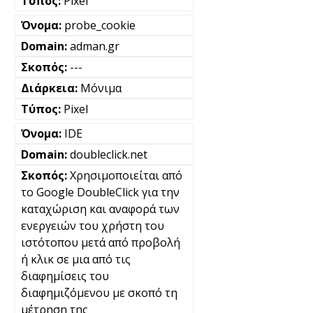
Pixel
probe_cookie
adman.gr
---
Μόνιμα
Pixel
IDE
doubleclick.net
Χρησιμοποιείται από
το Google DoubleClick για την
καταχώριση και αναφορά των
ενεργειών του χρήστη του
ιστότοπου μετά από προβολή
ή κλικ σε μια από τις
διαφημίσεις του
διαφημιζόμενου με σκοπό τη
μέτρηση της