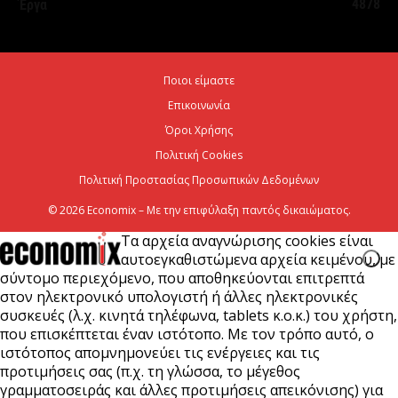
4878
Έργα
Όμιλος Fourlis: Συμφωνία για την πώληση
συμμετοχής στο Sofia South Ring Mall
Ποιοι είμαστε
7 Αυγούστου 2026
Επικοινωνία
Όροι Χρήσης
Πολιτική Cookies
Πολιτική Προστασίας Προσωπικών Δεδομένων
© 2026 Economix – Με την επιφύλαξη παντός δικαιώματος.
Τα αρχεία αναγνώρισης cookies είναι
αυτοεγκαθιστώμενα αρχεία κειμένου, με
σύντομο περιεχόμενο, που αποθηκεύονται επιτρεπτά
στον ηλεκτρονικό υπολογιστή ή άλλες ηλεκτρονικές
συσκευές (λ.χ. κινητά τηλέφωνα, tablets κ.ο.κ.) του χρήστη,
που επισκέπτεται έναν ιστότοπο. Με τον τρόπο αυτό, ο
ιστότοπος απομνημονεύει τις ενέργειες και τις
προτιμήσεις σας (π.χ. τη γλώσσα, το μέγεθος
γραμματοσειράς και άλλες προτιμήσεις απεικόνισης) για