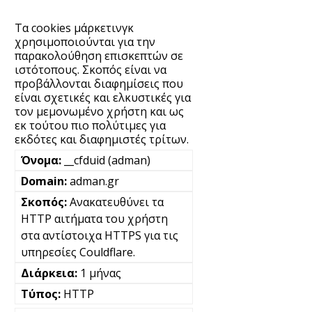
Τα cookies μάρκετινγκ
χρησιμοποιούνται για την
παρακολούθηση επισκεπτών σε
ιστότοπους. Σκοπός είναι να
προβάλλονται διαφημίσεις που
είναι σχετικές και ελκυστικές για
τον μεμονωμένο χρήστη και ως
εκ τούτου πιο πολύτιμες για
εκδότες και διαφημιστές τρίτων.
__cfduid (adman)
adman.gr
Ανακατευθύνει τα
HTTP αιτήματα του χρήστη
στα αντίστοιχα HTTPS για τις
υπηρεσίες Couldflare.
1 μήνας
HTTP