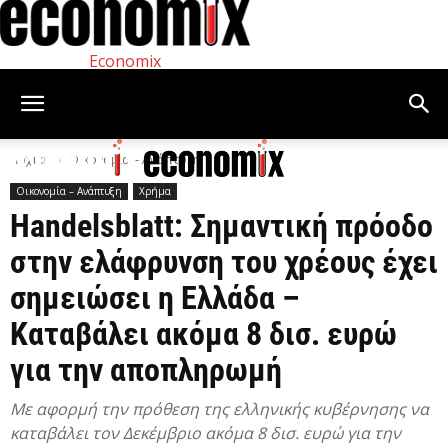
Economix
Αρχική
Οικονομία – Ανάπτυξη
Οικονομία – Ανάπτυξη
Χρήμα
Handelsblatt: Σημαντική πρόοδο
στην ελάφρυνση του χρέους έχει
σημειώσει η Ελλάδα –
Καταβάλει ακόμα 8 δισ. ευρώ
για την αποπληρωμή
Με αφορμή την πρόθεση της ελληνικής κυβέρνησης να
καταβάλει τον Δεκέμβριο ακόμα 8 δισ. ευρώ για την