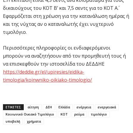
δικαιούχους του ΚΟΤ Β’ και 7,5 σεντς για το ΚΟΤ Α΄.
Εφαρμόζεται στη χρέωση για την κατανάλωση ημέρας ή
και της νύχτας αν ο καταναλωτής έχει νυχτερινό
τιμολόγιο.
Περισσότερες πληροφορίες οι ενδιαφερόμενοι
μπορούν να αναζητήσουν από τον προμηθευτή τους ή
να επισκεφθούν την ιστοσελίδα του ΔΕΔΔΗΕ
https://deddie.gr/el/upiresies/eidika-
timologia/koinwniko-oikiako-timologio/
ΕΤΙΚΕΤΕΣ
αίτηση
ΔΕΗ
Ελλάδα
ενέργεια
ενεργειακά
Κοινωνικό Οικιακό Τιμολόγιο
ΚΟΤ
ρεύμα
τιμολόγιο
υποβολή
χρήματα