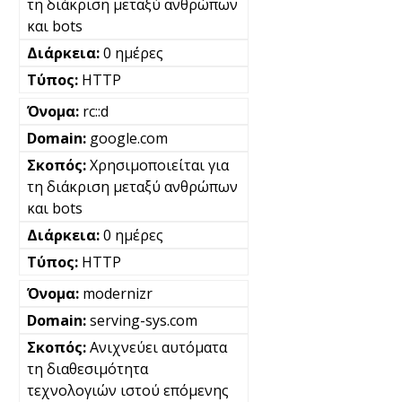
τη διάκριση μεταξύ ανθρώπων
και bots
0 ημέρες
HTTP
rc::d
google.com
Χρησιμοποιείται για
τη διάκριση μεταξύ ανθρώπων
και bots
0 ημέρες
HTTP
modernizr
serving-sys.com
Ανιχνεύει αυτόματα
τη διαθεσιμότητα
τεχνολογιών ιστού επόμενης