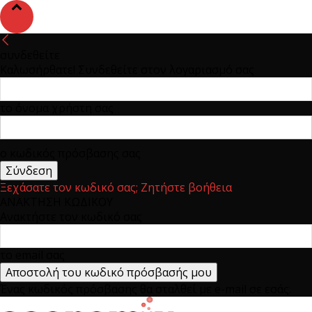
συνδεθείτε
Καλωσήρθατε! Συνδεθείτε στον λογαριασμό σας
το όνομα χρήστη σας
ο κωδικός πρόσβασης σας
Ξεχάσατε τον κωδικό σας; Ζητήστε βοήθεια
ΑΝΑΚΤΗΣΗ ΚΩΔΙΚΟΥ
Ανακτήστε τον κωδικό σας
το email σας
Ένας κωδικός πρόσβασης θα σταλθεί με e-mail σε εσάς.