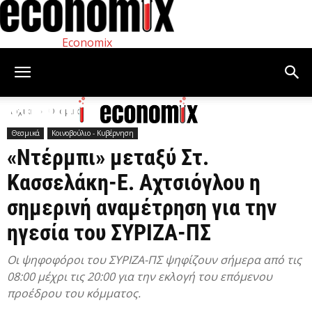
Economix
Αρχική
Θεσμικά
Θεσμικά
Κοινοβούλιο - Κυβέρνηση
«Ντέρμπι» μεταξύ Στ.
Κασσελάκη-Ε. Αχτσιόγλου η
σημερινή αναμέτρηση για την
ηγεσία του ΣΥΡΙΖΑ-ΠΣ
Οι ψηφοφόροι του ΣΥΡΙΖΑ-ΠΣ ψηφίζουν σήμερα από τις
08:00 μέχρι τις 20:00 για την εκλογή του επόμενου
προέδρου του κόμματος.