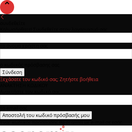
συνδεθείτε
Καλωσήρθατε! Συνδεθείτε στον λογαριασμό σας
το όνομα χρήστη σας
ο κωδικός πρόσβασης σας
Ξεχάσατε τον κωδικό σας; Ζητήστε βοήθεια
ΑΝΑΚΤΗΣΗ ΚΩΔΙΚΟΥ
Ανακτήστε τον κωδικό σας
το email σας
Ένας κωδικός πρόσβασης θα σταλθεί με e-mail σε εσάς.