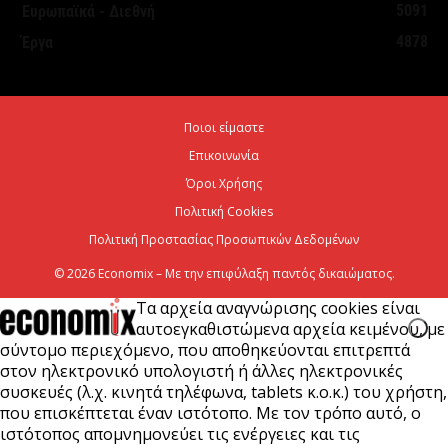
5091
Ευρωπαϊκά - Διεθνή
7 Αυγούστου 2026
4878
Έργα
Σταύρος Καλαφάτης: «Έχουμε δημιουργήσει 20.000
νέες θέσεις εργασίας υψηλής εξειδίκευσης τα
Ποιοι είμαστε
τελευταία επτά χρόνια...
Επικοινωνία
7 Αυγούστου 2026
Όροι Χρήσης
Πολιτική Cookies
Πολιτική Προστασίας Προσωπικών Δεδομένων
© 2026 Economix – Με την επιφύλαξη παντός δικαιώματος.
Τα αρχεία αναγνώρισης cookies είναι
αυτοεγκαθιστώμενα αρχεία κειμένου, με
σύντομο περιεχόμενο, που αποθηκεύονται επιτρεπτά
στον ηλεκτρονικό υπολογιστή ή άλλες ηλεκτρονικές
συσκευές (λ.χ. κινητά τηλέφωνα, tablets κ.ο.κ.) του χρήστη,
που επισκέπτεται έναν ιστότοπο. Με τον τρόπο αυτό, ο
ιστότοπος απομνημονεύει τις ενέργειες και τις