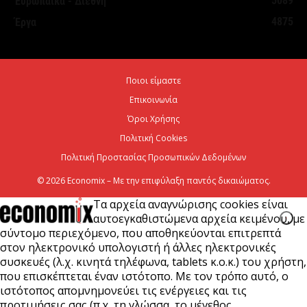
5089
Ευρωπαϊκά - Διεθνή
4875
Έργα
ΟΠΕΚΑ: Αύριο η δεύτερη πληρωμή των δικαιούχων
του Λογαριασμού Αγροτικής Εστίας
6 Αυγούστου 2026
Ποιοι είμαστε
Επικοινωνία
CrediaBank: Στα 53,6 εκατ. ευρώ τα
επαναλαμβανόμενα λειτουργικά κέρδη
Όροι Χρήσης
Πολιτική Cookies
6 Αυγούστου 2026
Πολιτική Προστασίας Προσωπικών Δεδομένων
© 2026 Economix – Με την επιφύλαξη παντός δικαιώματος.
Τα αρχεία αναγνώρισης cookies είναι
αυτοεγκαθιστώμενα αρχεία κειμένου, με
σύντομο περιεχόμενο, που αποθηκεύονται επιτρεπτά
στον ηλεκτρονικό υπολογιστή ή άλλες ηλεκτρονικές
συσκευές (λ.χ. κινητά τηλέφωνα, tablets κ.ο.κ.) του χρήστη,
που επισκέπτεται έναν ιστότοπο. Με τον τρόπο αυτό, ο
ιστότοπος απομνημονεύει τις ενέργειες και τις
προτιμήσεις σας (π.χ. τη γλώσσα, το μέγεθος