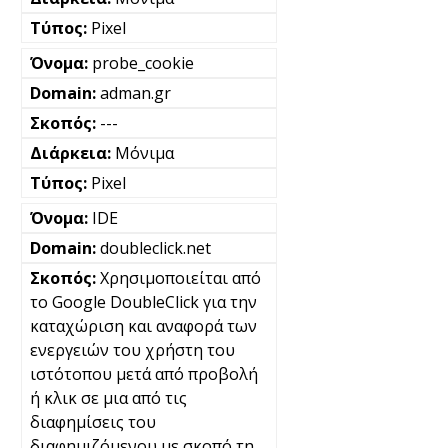
Pixel
probe_cookie
adman.gr
---
Μόνιμα
Pixel
IDE
doubleclick.net
Χρησιμοποιείται από
το Google DoubleClick για την
καταχώριση και αναφορά των
ενεργειών του χρήστη του
ιστότοπου μετά από προβολή
ή κλικ σε μια από τις
διαφημίσεις του
διαφημιζόμενου με σκοπό τη