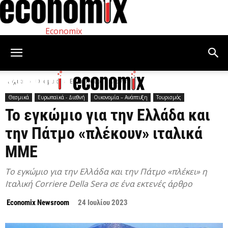
Economix
Αρχική
Θεσμικά
Ευρωπαϊκά - Διεθνή
Θεσμικά
Ευρωπαϊκά - Διεθνή
Οικονομία – Ανάπτυξη
Τουρισμός
Το εγκώμιο για την Ελλάδα και
την Πάτμο «πλέκουν» ιταλικά
ΜΜΕ
Το εγκώμιο για την Ελλάδα και την Πάτμο «πλέκει» η
Ιταλική Corriere Della Sera σε ένα εκτενές άρθρο
Economix Newsroom
24 Ιουλίου 2023