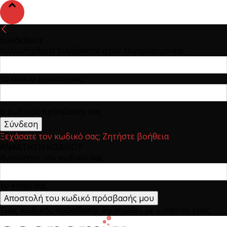
συνδεθείτε
Καλωσήρθατε! Συνδεθείτε στον λογαριασμό σας
το όνομα χρήστη σας
ο κωδικός πρόσβασης σας
Ξεχάσατε τον κωδικό σας; Ζητήστε βοήθεια
ΑΝΑΚΤΗΣΗ ΚΩΔΙΚΟΥ
Ανακτήστε τον κωδικό σας
το email σας
Ένας κωδικός πρόσβασης θα σταλθεί με e-mail σε εσάς.