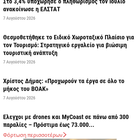
Στο 3,4% υποχώρησε ο πληθωρισμός τον Ιούλιο
ανακοίνωσε η ΕΛΣΤΑΤ
7 Αυγούστου 2026
Θεσμοθετήθηκε το Ειδικό Χωροταξικό Πλαίσιο για
τον Τουρισμό: Στρατηγικό εργαλείο για βιώσιμη
τουριστική ανάπτυξη
7 Αυγούστου 2026
Χρίστος Δήμας: «Προχωρούν τα έργα σε όλο το
μήκος του ΒΟΑΚ»
7 Αυγούστου 2026
Έλεγχοι με drones και MyCoast σε πάνω από 300
παραλίες – Πρόστιμα έως 73.000...
7 Αυγούστου 2026
Φόρτωση περισσοτέρων