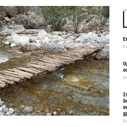
Ε
7 
Ό
σ
7 
Σ
δ
υ
χ
7 