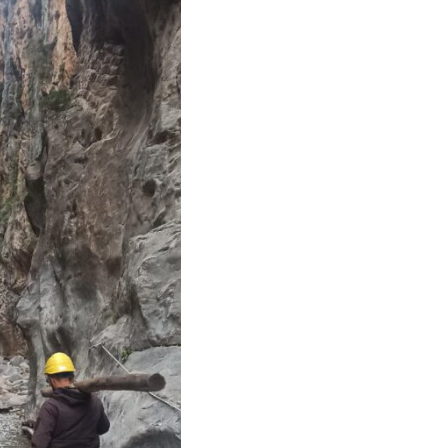
Κ
Σ
δ
7 
Υ
Π
β
7 
Σ
Ι
7 
Θ
Π
ε