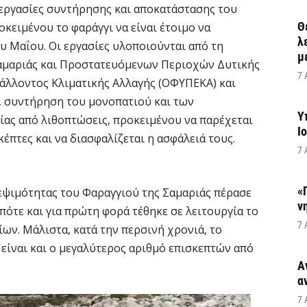
ι εργασίες συντήρησης και αποκατάστασης του
Θ
κειμένου το φαράγγι να είναι έτοιμο να
λ
υ Μαΐου. Οι εργασίες υλοποιούνται από τη
μ
αμαριάς και Προστατευόμενων Περιοχών Δυτικής
7 
λλοντος Κλιματικής Αλλαγής (ΟΦΥΠΕΚΑ) και
 συντήρηση του μονοπατιού και των
Υ
ίας από λιθοπτώσεις, προκειμένου να παρέχεται
Ι
έπτες και να διασφαλίζεται η ασφάλειά τους.
7 
«
κεψιμότητας του Φαραγγιού της Σαμαριάς πέρασε
ν
πότε και για πρώτη φορά τέθηκε σε λειτουργία το
7 
ων. Μάλιστα, κατά την περσινή χρονιά, το
 είναι και ο μεγαλύτερος αριθμό επισκεπτών από
Α
α
7 