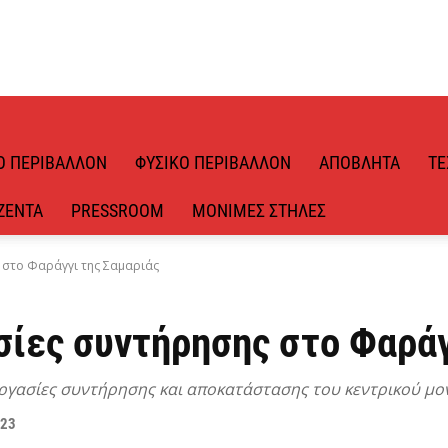
Ό ΠΕΡΙΒΆΛΛΟΝ
ΦΥΣΙΚΌ ΠΕΡΙΒΆΛΛΟΝ
ΑΠΌΒΛΗΤΑ
ΤΕ
ΖΈΝΤΑ
PRESSROOM
ΜΌΝΙΜΕΣ ΣΤΉΛΕΣ
ς στο Φαράγγι της Σαμαριάς
σίες συντήρησης στο Φαράγ
ι εργασίες συντήρησης και αποκατάστασης του κεντρικού μ
023