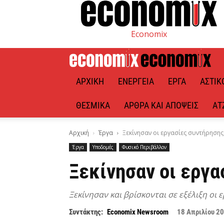
Economix
ΑΡΧΙΚΉ
ΕΝΈΡΓΕΙΑ
ΈΡΓΑ
ΑΣΤΙΚ
ΘΕΣΜΙΚΆ
ΆΡΘΡΑ ΚΑΙ ΑΠΌΨΕΙΣ
ΑΤ
Αρχική
Έργα
Ξεκίνησαν οι εργασίες συντήρηση
Έργα
Υποδομές
Φυσικό Περιβάλλον
Ξεκίνησαν οι εργα
Ξεκίνησαν και βρίσκονται σε εξέλιξη ο
Συντάκτης:
Economix Newsroom
18 Απριλίου 2