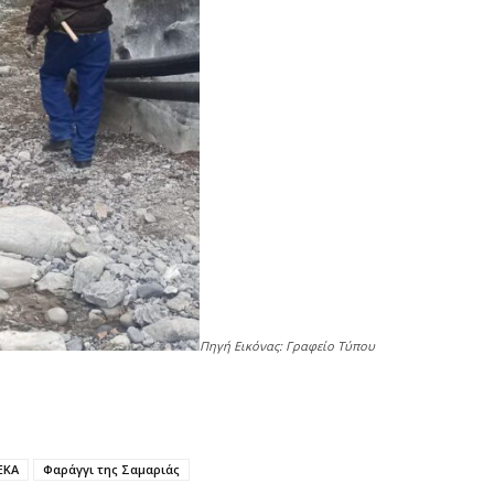
7 
Χ
ό
7 
Έ
α
7 
Η
Ε
Πηγή Εικόνας: Γραφείο Τύπου
έ
7 
Σ
ΕΚΑ
Φαράγγι της Σαμαριάς
Μ