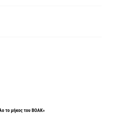
7 
Σ
δ
Ε
7 
Κ
ο
η
6 
λο το μήκος του ΒΟΑΚ»