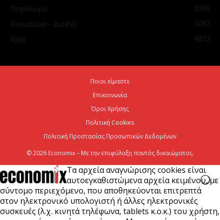
5245
Τεχνολογία
5087
Ευρωπαϊκά - Διεθνή
ΥΠΕΘΟΟ: Υποβλήθηκε το αίτημα για την
4872
Έργα
ενεργοποίηση της ρήτρας διαφυγής για την
ενεργειακή ανθεκτικότητα
6 Αυγούστου 2026
Ποιοι είμαστε
Επικοινωνία
Viohalco: Ισχυρές επιδόσεις το πρώτο εξάμηνο του
2026
Όροι Χρήσης
Πολιτική Cookies
6 Αυγούστου 2026
Πολιτική Προστασίας Προσωπικών Δεδομένων
© 2026 Economix – Με την επιφύλαξη παντός δικαιώματος.
Τα αρχεία αναγνώρισης cookies είναι
αυτοεγκαθιστώμενα αρχεία κειμένου, με
σύντομο περιεχόμενο, που αποθηκεύονται επιτρεπτά
στον ηλεκτρονικό υπολογιστή ή άλλες ηλεκτρονικές
συσκευές (λ.χ. κινητά τηλέφωνα, tablets κ.ο.κ.) του χρήστη,