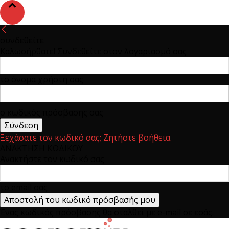
συνδεθείτε
Καλωσήρθατε! Συνδεθείτε στον λογαριασμό σας
το όνομα χρήστη σας
ο κωδικός πρόσβασης σας
Ξεχάσατε τον κωδικό σας; Ζητήστε βοήθεια
ΑΝΑΚΤΗΣΗ ΚΩΔΙΚΟΥ
Ανακτήστε τον κωδικό σας
το email σας
Ένας κωδικός πρόσβασης θα σταλθεί με e-mail σε εσάς.