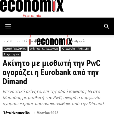
Economix
Αρχική
Αστικό Περιβάλλον
Ακίνητα - Κτηματαγορά
Αστικό Περιβάλλον
Ακίνητα - Κτηματαγορά
Οικονομία – Ανάπτυξη
Επιχειρήσεις
Ακίνητο με μισθωτή την PwC
αγοράζει η Eurobank από την
Dimand
Επενδυτικό ακίνητο, επί της οδού Κηφισίας 65 στο
Μαρούσι, με μισθωτή την PwC, αφορά η συμφωνία
αγοραπωλησίας που ανακοινώθηκε από την Dimand.
Τέτη Ηγουμενίδη
1 Μαρτίου 2023