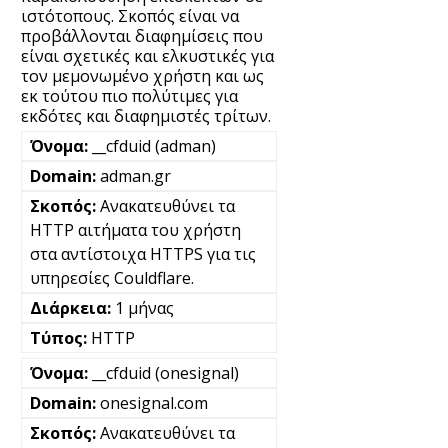
ιστότοπους. Σκοπός είναι να
προβάλλονται διαφημίσεις που
είναι σχετικές και ελκυστικές για
τον μεμονωμένο χρήστη και ως
εκ τούτου πιο πολύτιμες για
εκδότες και διαφημιστές τρίτων.
__cfduid (adman)
adman.gr
Ανακατευθύνει τα
HTTP αιτήματα του χρήστη
στα αντίστοιχα HTTPS για τις
υπηρεσίες Couldflare.
1 μήνας
HTTP
__cfduid (onesignal)
onesignal.com
Ανακατευθύνει τα