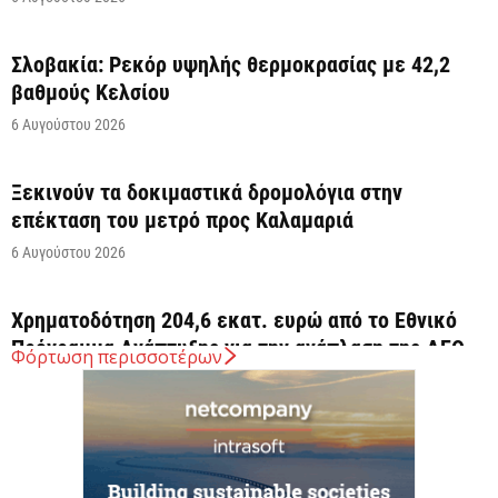
Σλοβακία: Ρεκόρ υψηλής θερμοκρασίας με 42,2
βαθμούς Κελσίου
6 Αυγούστου 2026
Ξεκινούν τα δοκιμαστικά δρομολόγια στην
επέκταση του μετρό προς Καλαμαριά
6 Αυγούστου 2026
Χρηματοδότηση 204,6 εκατ. ευρώ από το Εθνικό
Πρόγραμμα Ανάπτυξης για την ανάπλαση της ΔΕΘ
Φόρτωση περισσοτέρων
6 Αυγούστου 2026
ΟΠΕΚΑ: Αύριο η δεύτερη πληρωμή των δικαιούχων
του Λογαριασμού Αγροτικής Εστίας