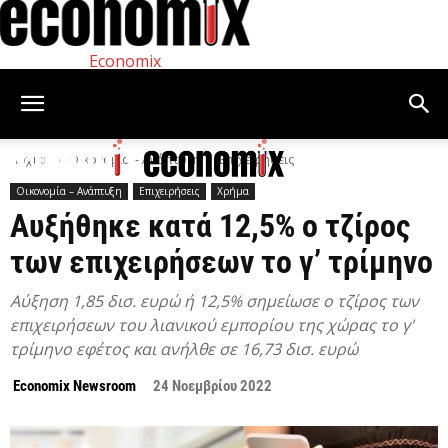
Economix
Αρχική
Οικονομία – Ανάπτυξη
Επιχειρήσεις
Οικονομία – Ανάπτυξη
Επιχειρήσεις
Χρήμα
Αυξήθηκε κατά 12,5% ο τζίρος
των επιχειρήσεων το γ’ τρίμηνο
Αύξηση 1,85 δισ. ευρώ ή 12,5% σημείωσε ο τζίρος των
επιχειρήσεων του λιανικού εμπορίου της χώρας το γ'
τρίμηνο εφέτος και ανήλθε σε 16,73 δισ. ευρώ
Economix Newsroom
24 Νοεμβρίου 2022