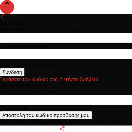
συνδεθείτε
Καλωσήρθατε! Συνδεθείτε στον λογαριασμό σας
το όνομα χρήστη σας
ο κωδικός πρόσβασης σας
Ξεχάσατε τον κωδικό σας; Ζητήστε βοήθεια
ΑΝΑΚΤΗΣΗ ΚΩΔΙΚΟΥ
Ανακτήστε τον κωδικό σας
το email σας
Ένας κωδικός πρόσβασης θα σταλθεί με e-mail σε εσάς.