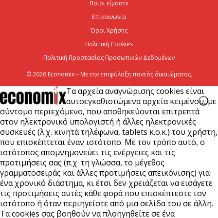
Ποιοι είμαστε
Επικοινωνία
Viohalco: Ισχυρές επιδόσεις το πρώτο εξάμηνο του
2026
Όροι Χρήσης
Πολιτική Cookies
6 Αυγούστου 2026
Πολιτική Προστασίας Προσωπικών Δεδομένων
© 2026 Economix – Με την επιφύλαξη παντός δικαιώματος.
Τα αρχεία αναγνώρισης cookies είναι
αυτοεγκαθιστώμενα αρχεία κειμένου, με
σύντομο περιεχόμενο, που αποθηκεύονται επιτρεπτά
στον ηλεκτρονικό υπολογιστή ή άλλες ηλεκτρονικές
συσκευές (λ.χ. κινητά τηλέφωνα, tablets κ.ο.κ.) του χρήστη,
που επισκέπτεται έναν ιστότοπο. Με τον τρόπο αυτό, ο
ιστότοπος απομνημονεύει τις ενέργειες και τις
προτιμήσεις σας (π.χ. τη γλώσσα, το μέγεθος
γραμματοσειράς και άλλες προτιμήσεις απεικόνισης) για
ένα χρονικό διάστημα, κι έτσι δεν χρειάζεται να εισάγετε
τις προτιμήσεις αυτές κάθε φορά που επισκέπτεστε τον
ιστότοπο ή όταν περιηγείστε από μια σελίδα του σε άλλη.
Τα cookies σας βοηθούν να πλοηγηθείτε σε ένα