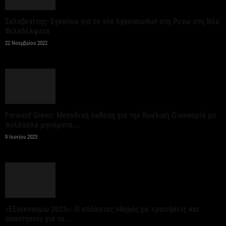
6 Αυγούστου 2026
Σκλαβενίτης: Εγκαίνια για το νέο hypermarket στη Ρενώ στη Νέα
Φιλαδέλφεια
Ψεκασμοί για την καταπολέμηση των κουνουπιών,
22 Νοεμβρίου 2022
στις 10-11-12 Αυγούστου
6 Αυγούστου 2026
Αίρεται η προληπτική σύσταση για μη χρήση του
νερού στη Σίβηρη – Ολοκληρώθηκαν οι...
Forward Green: Μοναδική έκθεση για την Κυκλική Οικονομία με
πολλαπλά μηνύματα...
6 Αυγούστου 2026
9 Ιουνίου 2023
Όμιλος JUMBO: Καθαρά κέρδη 320 εκατ. ευρώ για
το 2025 – Διανομή μερίσματος 0,70...
6 Αυγούστου 2026
«Εξοικονομώ 2025»: Ο απόλυτος οδηγός με ερωτήσεις και
Οκτώ νέα οχήματα μεταφοράς
απαντήσεις για το...