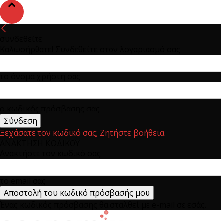
συνδεθείτε
Καλωσήρθατε! Συνδεθείτε στον λογαριασμό σας
το όνομα χρήστη σας
ο κωδικός πρόσβασης σας
Ξεχάσατε τον κωδικό σας; Ζητήστε βοήθεια
ΑΝΑΚΤΗΣΗ ΚΩΔΙΚΟΥ
Ανακτήστε τον κωδικό σας
το email σας
Ένας κωδικός πρόσβασης θα σταλθεί με e-mail σε εσάς.