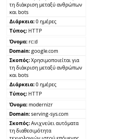
τη διάκριση μεταξύ ανθρώπων
και bots
0 ημέρες
HTTP
rc::d
google.com
Χρησιμοποιείται για
τη διάκριση μεταξύ ανθρώπων
και bots
0 ημέρες
HTTP
modernizr
serving-sys.com
Ανιχνεύει αυτόματα
τη διαθεσιμότητα
τεχνολογιών ιστού επόμενης