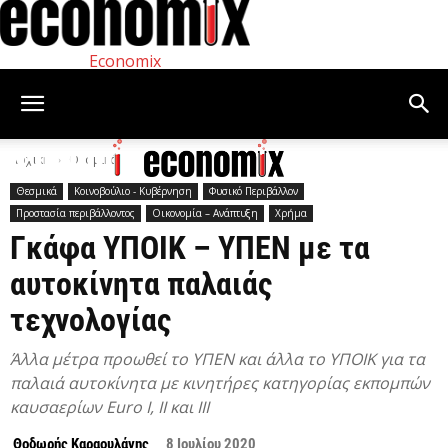
Economix
Αρχική
Θεσμικά
Θεσμικά
Κοινοβούλιο - Κυβέρνηση
Φυσικό Περιβάλλον
Προστασία περιβάλλοντος
Οικονομία – Ανάπτυξη
Χρήμα
Γκάφα ΥΠΟΙΚ – ΥΠΕΝ με τα
αυτοκίνητα παλαιάς
τεχνολογίας
Άλλα μέτρα προωθεί το ΥΠΕΝ και άλλα το ΥΠΟΙΚ για τα
παλαιά αυτοκίνητα με κινητήρες κατηγορίας εκπομπών
καυσαερίων Euro Ι, ΙΙ και ΙΙΙ
Θοδωρής Καραουλάνης
8 Ιουλίου 2020