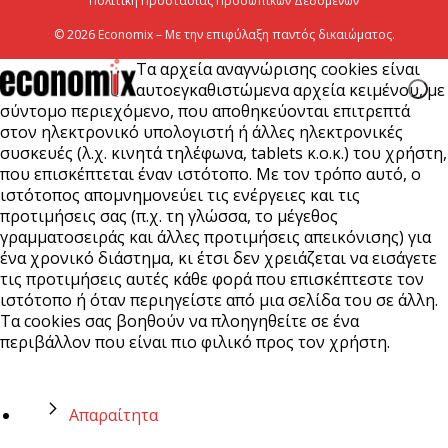
Πολιτική Προστασίας Προσωπικών Δεδομένων
© 2026 Economix – Με την επιφύλαξη παντός δικαιώματος.
Τα αρχεία αναγνώρισης cookies είναι
αυτοεγκαθιστώμενα αρχεία κειμένου, με
σύντομο περιεχόμενο, που αποθηκεύονται επιτρεπτά
στον ηλεκτρονικό υπολογιστή ή άλλες ηλεκτρονικές
συσκευές (λ.χ. κινητά τηλέφωνα, tablets κ.ο.κ.) του χρήστη,
που επισκέπτεται έναν ιστότοπο. Με τον τρόπο αυτό, ο
ιστότοπος απομνημονεύει τις ενέργειες και τις
προτιμήσεις σας (π.χ. τη γλώσσα, το μέγεθος
γραμματοσειράς και άλλες προτιμήσεις απεικόνισης) για
ένα χρονικό διάστημα, κι έτσι δεν χρειάζεται να εισάγετε
τις προτιμήσεις αυτές κάθε φορά που επισκέπτεστε τον
ιστότοπο ή όταν περιηγείστε από μια σελίδα του σε άλλη.
Τα cookies σας βοηθούν να πλοηγηθείτε σε ένα
περιβάλλον που είναι πιο φιλικό προς τον χρήστη.
Απαραίτητα