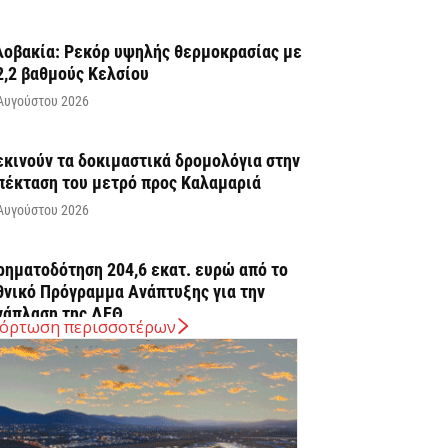
λοβακία: Ρεκόρ υψηλής θερμοκρασίας με
2,2 βαθμούς Κελσίου
Αυγούστου 2026
εκινούν τα δοκιμαστικά δρομολόγια στην
πέκταση του μετρό προς Καλαμαριά
Αυγούστου 2026
ρηματοδότηση 204,6 εκατ. ευρώ από το
θνικό Πρόγραμμα Ανάπτυξης για την
νάπλαση της ΔΕΘ
όρτωση περισσοτέρων
Αυγούστου 2026
ΠΕΚΑ: Αύριο η δεύτερη πληρωμή των
ικαιούχων του Λογαριασμού Αγροτικής
στίας