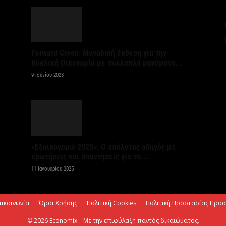
6 
Ψ
κ
Forward Green: Μοναδική έκθεση για την
6 
Κυκλική Οικονομία με πολλαπλά μηνύματα...
9 Ιουνίου 2023
Α
χ
Ο
6 
«Εξοικονομώ 2025»: Ο απόλυτος οδηγός με
ερωτήσεις και απαντήσεις για το...
Ό
ε
11 Ιανουαρίου 2025
0,
6 
πικοινωνία
Όροι Χρήσης
Πολιτική Cookies
Πολιτική Προστασίας Προ
© 2026 Economix – Με την επιφύλαξη παντός δικαιώματος.
Ο