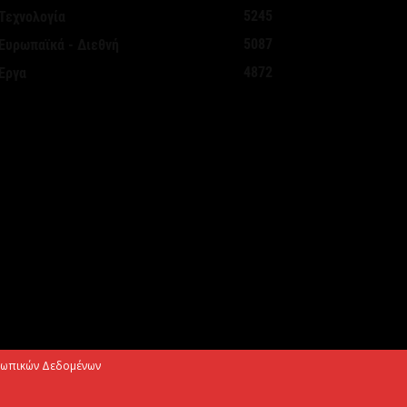
Αυγούστου 2026
5245
Τεχνολογία
5087
Ευρωπαϊκά - Διεθνή
εκασμοί για την καταπολέμηση των
4872
Έργα
ουνουπιών, στις 10-11-12 Αυγούστου
Αυγούστου 2026
ίρεται η προληπτική σύσταση για μη
ρήση του νερού στη Σίβηρη –
λοκληρώθηκαν οι...
Αυγούστου 2026
μιλος JUMBO: Καθαρά κέρδη 320 εκατ.
υρώ για το 2025 – Διανομή μερίσματος
70...
Αυγούστου 2026
σωπικών Δεδομένων
κτώ νέα οχήματα μεταφοράς