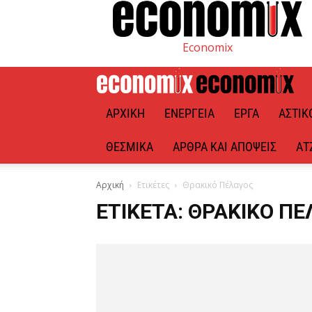
Economix
ΑΡΧΙΚΉ
ΕΝΈΡΓΕΙΑ
ΈΡΓΑ
ΑΣΤΙΚ
ΘΕΣΜΙΚΆ
ΆΡΘΡΑ ΚΑΙ ΑΠΌΨΕΙΣ
ΑΤ
Αρχική
Ετικέτες
Θρακικό Πέλαγος
ΕΤΙΚΈΤΑ: ΘΡΑΚΙΚΌ Π