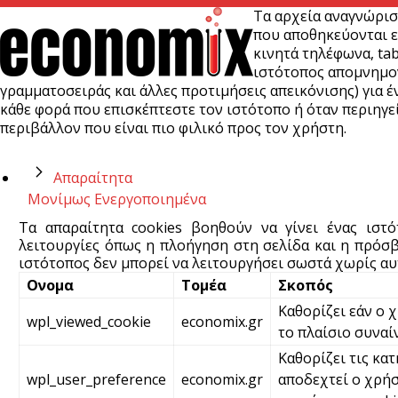
Τα αρχεία αναγνώρισ
που αποθηκεύονται ε
κινητά τηλέφωνα, tab
ιστότοπος απομνημονε
γραμματοσειράς και άλλες προτιμήσεις απεικόνισης) για έν
κάθε φορά που επισκέπτεστε τον ιστότοπο ή όταν περιηγεί
περιβάλλον που είναι πιο φιλικό προς τον χρήστη.
Απαραίτητα
Μονίμως Ενεργοποιημένα
Τα απαραίτητα cookies βοηθούν να γίνει ένας ιστ
λειτουργίες όπως η πλοήγηση στη σελίδα και η πρόσβ
ιστότοπος δεν μπορεί να λειτουργήσει σωστά χωρίς αυτ
Ονομα
Τομέα
Σκοπός
Καθορίζει εάν ο 
wpl_viewed_cookie
economix.gr
το πλαίσιο συναί
Καθορίζει τις κατ
wpl_user_preference
economix.gr
αποδεχτεί ο χρήσ