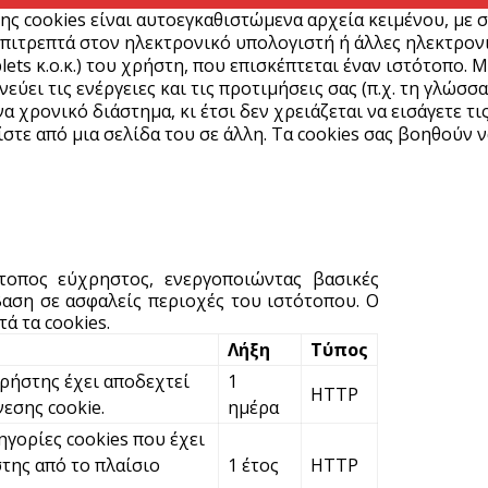
ε
ης cookies είναι αυτοεγκαθιστώμενα αρχεία κειμένου, με 
πιτρεπτά στον ηλεκτρονικό υπολογιστή ή άλλες ηλεκτρονικ
6 
lets κ.ο.κ.) του χρήστη, που επισκέπτεται έναν ιστότοπο. 
ύει τις ενέργειες και τις προτιμήσεις σας (π.χ. τη γλώσσα
α χρονικό διάστημα, κι έτσι δεν χρειάζεται να εισάγετε τι
Ά
στε από μια σελίδα του σε άλλη. Τα cookies σας βοηθούν ν
m
π
6 
Υ
ότοπος εύχρηστος, ενεργοποιώντας βασικές
Π
αση σε ασφαλείς περιοχές του ιστότοπου. Ο
H
ά τα cookies.
6 
Λήξη
Τύπος
χρήστης έχει αποδεχτεί
1
HTTP
Υ
νεσης cookie.
ημέρα
ε
ηγορίες cookies που έχει
ε
της από το πλαίσιο
1 έτος
HTTP
6 