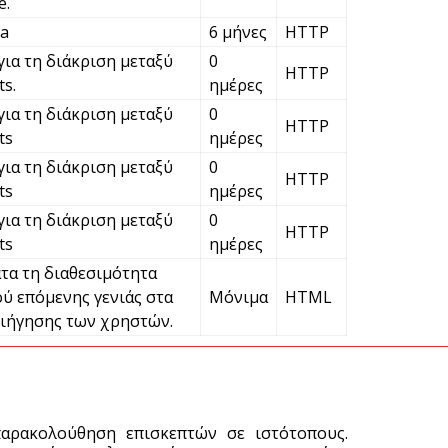
e.
ha
6 μήνες
HTTP
V
για τη διάκριση μεταξύ
0
ε
HTTP
s.
ημέρες
6 
για τη διάκριση μεταξύ
0
HTTP
ts
ημέρες
για τη διάκριση μεταξύ
0
HTTP
ts
ημέρες
για τη διάκριση μεταξύ
0
HTTP
ts
ημέρες
τα τη διαθεσιμότητα
ύ επόμενης γενιάς στα
Μόνιμα
HTML
ιήγησης των χρηστών.
παρακολούθηση επισκεπτών σε ιστότοπους.