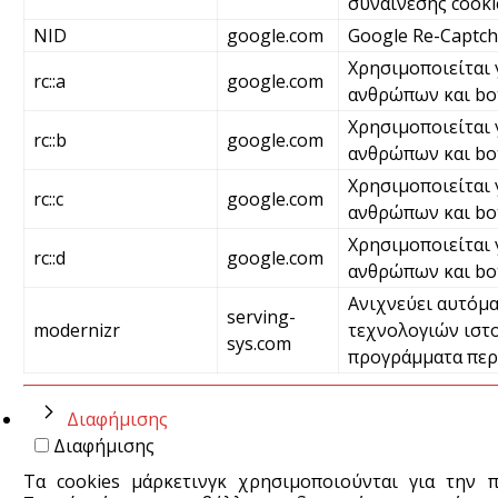
συναίνεσης cooki
NID
google.com
Google Re-Captc
Χρησιμοποιείται 
rc::a
google.com
ανθρώπων και bot
Χρησιμοποιείται 
rc::b
google.com
ανθρώπων και bo
Χρησιμοποιείται 
rc::c
google.com
ανθρώπων και bo
Χρησιμοποιείται 
rc::d
google.com
ανθρώπων και bo
Ανιχνεύει αυτόμα
serving-
modernizr
τεχνολογιών ιστο
sys.com
προγράμματα περ
Διαφήμισης
Διαφήμισης
Τα cookies μάρκετινγκ χρησιμοποιούνται για την 