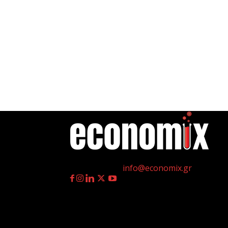
η
Γεννημένοι την 4
Ιουλίου.
Επικοινωνία:
info@economix.gr