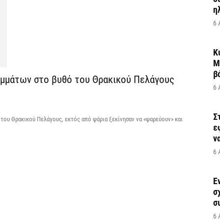
η
6 
Κ
Μ
β
ιμμάτων στο βυθό του Θρακικού Πελάγους
6 
Σ
 του Θρακικού Πελάγους, εκτός από ψάρια ξεκίνησαν να «ψαρεύουν» και
ε
να
6 
Έ
σ
σ
6 