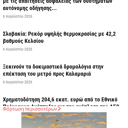
με τις απαιτήσεις ασφάλειας των συστημάτων
αυτόνομης οδήγησης...
6 Αυγούστου 2026
Σλοβακία: Ρεκόρ υψηλής θερμοκρασίας με 42,2
βαθμούς Κελσίου
6 Αυγούστου 2026
Ξεκινούν τα δοκιμαστικά δρομολόγια στην
επέκταση του μετρό προς Καλαμαριά
6 Αυγούστου 2026
Χρηματοδότηση 204,6 εκατ. ευρώ από το Εθνικό
Πρόγραμμα Ανάπτυξης για την ανάπλαση της ΔΕΘ
Φόρτωση περισσοτέρων
6 Αυγούστου 2026