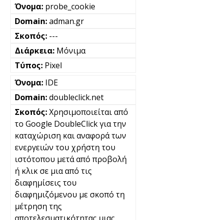
probe_cookie
adman.gr
---
Μόνιμα
Pixel
IDE
doubleclick.net
Χρησιμοποιείται από
το Google DoubleClick για την
καταχώριση και αναφορά των
ενεργειών του χρήστη του
ιστότοπου μετά από προβολή
ή κλικ σε μια από τις
διαφημίσεις του
διαφημιζόμενου με σκοπό τη
μέτρηση της
αποτελεσματικότητας μιας