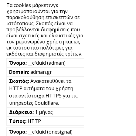
Τα cookies μάρκετινγκ
χρησιμοποιούνται για την
παρακολούθηση επισκεπτών σε
ιστότοπους. Σκοπός είναι να
προβάλλονται διαφημίσεις που
είναι σχετικές και ελκυστικές για
τον μεμονωμένο χρήστη και ως
εκ τούτου πιο πολύτιμες για
εκδότες και διαφημιστές τρίτων.
__cfduid (adman)
adman.gr
Ανακατευθύνει τα
HTTP αιτήματα του χρήστη
στα αντίστοιχα HTTPS για τις
υπηρεσίες Couldflare.
1 μήνας
HTTP
__cfduid (onesignal)