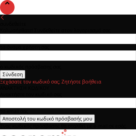
συνδεθείτε
Καλωσήρθατε! Συνδεθείτε στον λογαριασμό σας
το όνομα χρήστη σας
ο κωδικός πρόσβασης σας
Ξεχάσατε τον κωδικό σας; Ζητήστε βοήθεια
ΑΝΑΚΤΗΣΗ ΚΩΔΙΚΟΥ
Ανακτήστε τον κωδικό σας
το email σας
Ένας κωδικός πρόσβασης θα σταλθεί με e-mail σε εσάς.