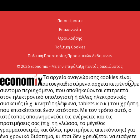
ενεργειακή ανθεκτικότητα
6 Αυγούστου 2026
Ποιοι είμαστε
Επικοινωνία
Viohalco: Ισχυρές επιδόσεις το πρώτο εξάμηνο του
2026
Όροι Χρήσης
Πολιτική Cookies
6 Αυγούστου 2026
Πολιτική Προστασίας Προσωπικών Δεδομένων
© 2026 Economix – Με την επιφύλαξη παντός δικαιώματος.
Τα αρχεία αναγνώρισης cookies είναι
αυτοεγκαθιστώμενα αρχεία κειμένου, με
σύντομο περιεχόμενο, που αποθηκεύονται επιτρεπτά
στον ηλεκτρονικό υπολογιστή ή άλλες ηλεκτρονικές
συσκευές (λ.χ. κινητά τηλέφωνα, tablets κ.ο.κ.) του χρήστη,
που επισκέπτεται έναν ιστότοπο. Με τον τρόπο αυτό, ο
ιστότοπος απομνημονεύει τις ενέργειες και τις
προτιμήσεις σας (π.χ. τη γλώσσα, το μέγεθος
γραμματοσειράς και άλλες προτιμήσεις απεικόνισης) για
ένα χρονικό διάστημα, κι έτσι δεν χρειάζεται να εισάγετε