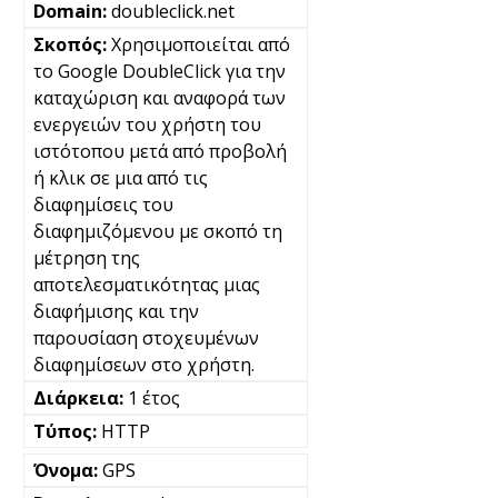
doubleclick.net
Χρησιμοποιείται από
το Google DoubleClick για την
καταχώριση και αναφορά των
ενεργειών του χρήστη του
ιστότοπου μετά από προβολή
ή κλικ σε μια από τις
διαφημίσεις του
διαφημιζόμενου με σκοπό τη
μέτρηση της
αποτελεσματικότητας μιας
διαφήμισης και την
παρουσίαση στοχευμένων
διαφημίσεων στο χρήστη.
1 έτος
HTTP
GPS