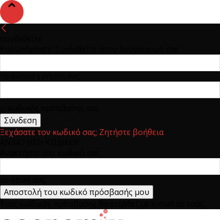
συνδεθείτε
Καλωσήρθατε! Συνδεθείτε στον λογαριασμό σας
το όνομα χρήστη σας
ο κωδικός πρόσβασης σας
Ξεχάσατε τον κωδικό σας; Ζητήστε βοήθεια
ΑΝΑΚΤΗΣΗ ΚΩΔΙΚΟΥ
Ανακτήστε τον κωδικό σας
το email σας
Ένας κωδικός πρόσβασης θα σταλθεί με e-mail σε εσάς.