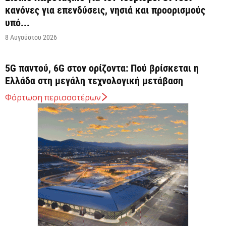
κανόνες για επενδύσεις, νησιά και προορισμούς
υπό...
8 Αυγούστου 2026
5G παντού, 6G στον ορίζοντα: Πού βρίσκεται η
Ελλάδα στη μεγάλη τεχνολογική μετάβαση
8 Αυγούστου 2026
Φόρτωση περισσοτέρων
Διευρύνεται η εθνική πρωτοβουλία για τις τιμές
στο ράφι των σούπερ μάρκετ
8 Αυγούστου 2026
Ελληνική Αναπτυξιακή Τράπεζα: Με «προίκα» 2
δισ. ευρώ ανοίγει δρόμο για δάνεια έως 5...
8 Αυγούστου 2026