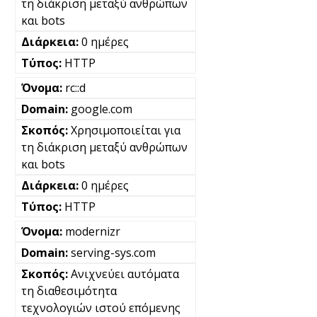
τη διάκριση μεταξύ ανθρώπων
και bots
0 ημέρες
HTTP
rc::d
google.com
Χρησιμοποιείται για
τη διάκριση μεταξύ ανθρώπων
και bots
0 ημέρες
HTTP
modernizr
serving-sys.com
Ανιχνεύει αυτόματα
τη διαθεσιμότητα
τεχνολογιών ιστού επόμενης