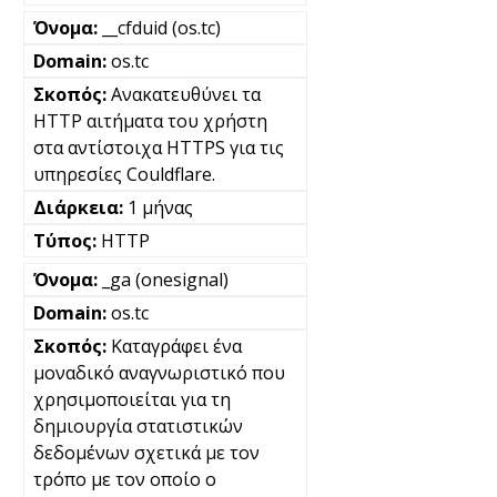
__cfduid (os.tc)
os.tc
Ανακατευθύνει τα
HTTP αιτήματα του χρήστη
στα αντίστοιχα HTTPS για τις
υπηρεσίες Couldflare.
1 μήνας
HTTP
_ga (onesignal)
os.tc
Καταγράφει ένα
μοναδικό αναγνωριστικό που
χρησιμοποιείται για τη
δημιουργία στατιστικών
δεδομένων σχετικά με τον
τρόπο με τον οποίο ο