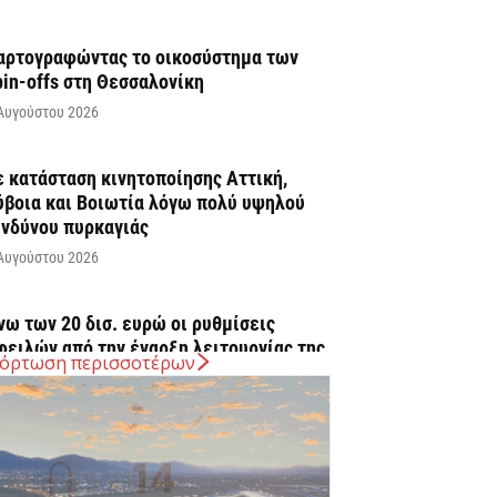
αρτογραφώντας το οικοσύστημα των
pin-offs στη Θεσσαλονίκη
Αυγούστου 2026
ε κατάσταση κινητοποίησης Αττική,
ύβοια και Βοιωτία λόγω πολύ υψηλού
ινδύνου πυρκαγιάς
Αυγούστου 2026
νω των 20 δισ. ευρώ οι ρυθμίσεις
φειλών από την έναρξη λειτουργίας της
όρτωση περισσοτέρων
λατφόρμας
Αυγούστου 2026
υρ. Μητσοτάκης: Η είσοδος της Meridiam
ποτελεί μια πολύ ισχυρή ψήφο