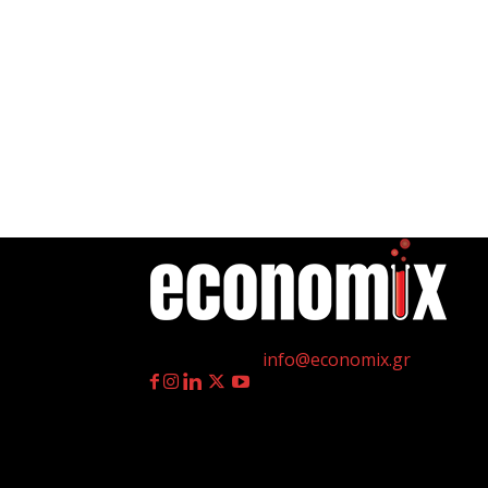
η
Γεννημένοι την 4
Ιουλίου.
Επικοινωνία:
info@economix.gr