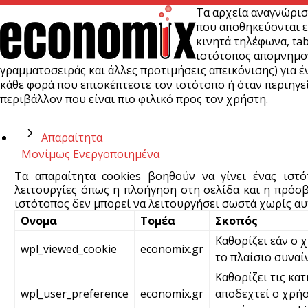
Τα αρχεία αναγνώρισ
που αποθηκεύονται ε
κινητά τηλέφωνα, tab
ιστότοπος απομνημονε
γραμματοσειράς και άλλες προτιμήσεις απεικόνισης) για έν
κάθε φορά που επισκέπτεστε τον ιστότοπο ή όταν περιηγεί
περιβάλλον που είναι πιο φιλικό προς τον χρήστη.
Απαραίτητα
Μονίμως Ενεργοποιημένα
Τα απαραίτητα cookies βοηθούν να γίνει ένας ιστ
λειτουργίες όπως η πλοήγηση στη σελίδα και η πρόσβ
ιστότοπος δεν μπορεί να λειτουργήσει σωστά χωρίς αυτ
Ονομα
Τομέα
Σκοπός
Καθορίζει εάν ο 
wpl_viewed_cookie
economix.gr
το πλαίσιο συναί
Καθορίζει τις κατ
wpl_user_preference
economix.gr
αποδεχτεί ο χρήσ