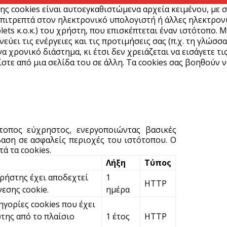
ης cookies είναι αυτοεγκαθιστώμενα αρχεία κειμένου, με 
σ
πιτρεπτά στον ηλεκτρονικό υπολογιστή ή άλλες ηλεκτρονικ
8
lets κ.ο.κ.) του χρήστη, που επισκέπτεται έναν ιστότοπο. 
5 
ύει τις ενέργειες και τις προτιμήσεις σας (π.χ. τη γλώσσα
α χρονικό διάστημα, κι έτσι δεν χρειάζεται να εισάγετε τι
στε από μια σελίδα του σε άλλη. Τα cookies σας βοηθούν ν
Δ
κ
5 
Η
ότοπος εύχρηστος, ενεργοποιώντας βασικές
η
αση σε ασφαλείς περιοχές του ιστότοπου. Ο
Α
ά τα cookies.
5 
Λήξη
Τύπος
χρήστης έχει αποδεχτεί
1
HTTP
C
νεσης cookie.
ημέρα
π
ηγορίες cookies που έχει
5 
της από το πλαίσιο
1 έτος
HTTP