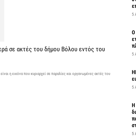
ε
5 
Ο
ε
π
ερά σε ακτές του δήμου Βόλου εντός του
5 
H
 είναι η εικόνα που κυριαρχεί σε παραλίες και οργανωμένες ακτές του
ε
5 
Η
δ
π
σ
5 