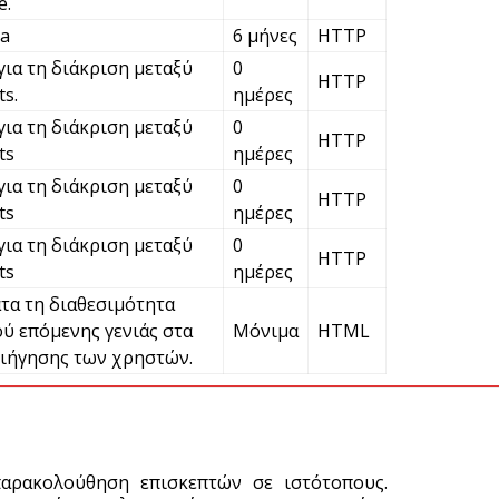
e.
Χ
ha
6 μήνες
HTTP
σ
για τη διάκριση μεταξύ
0
Σ
HTTP
s.
ημέρες
5 
για τη διάκριση μεταξύ
0
HTTP
ts
ημέρες
Έ
για τη διάκριση μεταξύ
0
HTTP
«
ts
ημέρες
5 
για τη διάκριση μεταξύ
0
HTTP
ts
ημέρες
τα τη διαθεσιμότητα
ύ επόμενης γενιάς στα
Μόνιμα
HTML
ιήγησης των χρηστών.
παρακολούθηση επισκεπτών σε ιστότοπους.