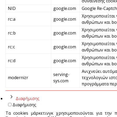
συναίνεσης cooki
NID
google.com
Google Re-Captc
Χρησιμοποιείται 
rc::a
google.com
ανθρώπων και bot
Χρησιμοποιείται 
rc::b
google.com
ανθρώπων και bo
Χρησιμοποιείται 
rc::c
google.com
ανθρώπων και bo
Χρησιμοποιείται 
rc::d
google.com
ανθρώπων και bo
Ανιχνεύει αυτόμα
serving-
modernizr
τεχνολογιών ιστο
sys.com
προγράμματα περ
Διαφήμισης
Διαφήμισης
Τα cookies μάρκετινγκ χρησιμοποιούνται για την 