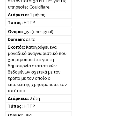
στα αντίστοιχα HTTPS για τις
υπηρεσίες Couldflare.
1 μήνας
HTTP
_ga (onesignal)
os.tc
Καταγράφει ένα
μοναδικό αναγνωριστικό που
χρησιμοποιείται για τη
δημιουργία στατιστικών
δεδομένων σχετικά με τον
τρόπο με τον οποίο ο
επισκέπτης χρησιμοποιεί τον
ιστότοπο.
2 έτη
HTTP
_gid