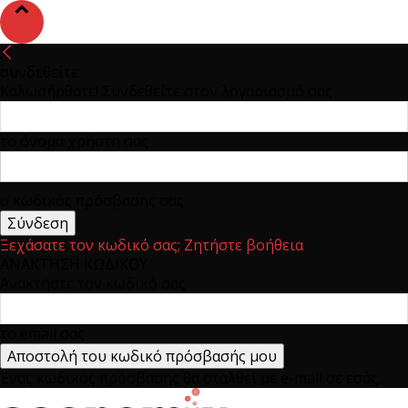
συνδεθείτε
Καλωσήρθατε! Συνδεθείτε στον λογαριασμό σας
το όνομα χρήστη σας
ο κωδικός πρόσβασης σας
Ξεχάσατε τον κωδικό σας; Ζητήστε βοήθεια
ΑΝΑΚΤΗΣΗ ΚΩΔΙΚΟΥ
Ανακτήστε τον κωδικό σας
το email σας
Ένας κωδικός πρόσβασης θα σταλθεί με e-mail σε εσάς.