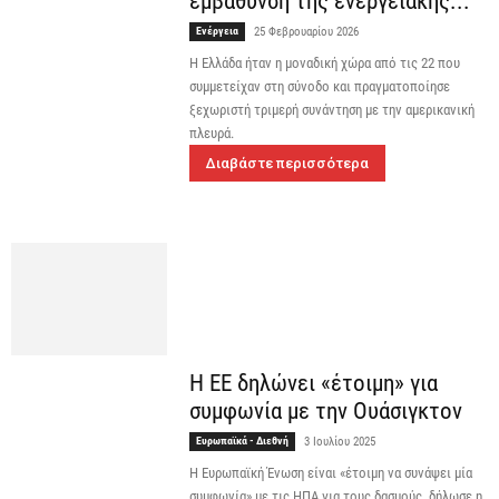
εμβάθυνση της ενεργειακής...
Ενέργεια
25 Φεβρουαρίου 2026
Η Ελλάδα ήταν η μοναδική χώρα από τις 22 που
συμμετείχαν στη σύνοδο και πραγματοποίησε
ξεχωριστή τριμερή συνάντηση με την αμερικανική
πλευρά.
Διαβάστε περισσότερα
Η ΕΕ δηλώνει «έτοιμη» για
συμφωνία με την Ουάσιγκτον
Ευρωπαϊκά - Διεθνή
3 Ιουλίου 2025
Η Ευρωπαϊκή Ένωση είναι «έτοιμη να συνάψει μία
συμφωνία» με τις ΗΠΑ για τους δασμούς, δήλωσε η