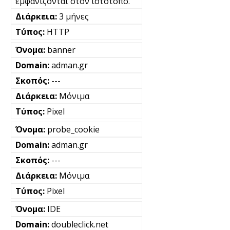
εμφανίζονται στον ιστότοπο.
3 μήνες
HTTP
banner
adman.gr
---
Μόνιμα
Pixel
probe_cookie
adman.gr
---
Μόνιμα
Pixel
IDE
doubleclick.net