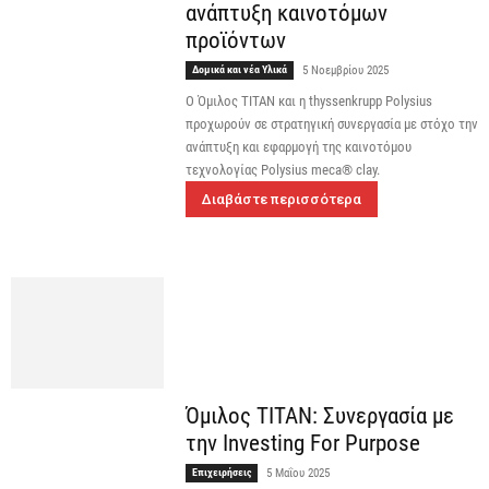
ανάπτυξη καινοτόμων
προϊόντων
Δομικά και νέα Υλικά
5 Νοεμβρίου 2025
Ο Όμιλος TITAN και η thyssenkrupp Polysius
προχωρούν σε στρατηγική συνεργασία με στόχο την
ανάπτυξη και εφαρμογή της καινοτόμου
τεχνολογίας Polysius meca® clay.
Διαβάστε περισσότερα
Όμιλος ΤΙΤΑΝ: Συνεργασία με
την Investing For Purpose
Επιχειρήσεις
5 Μαΐου 2025