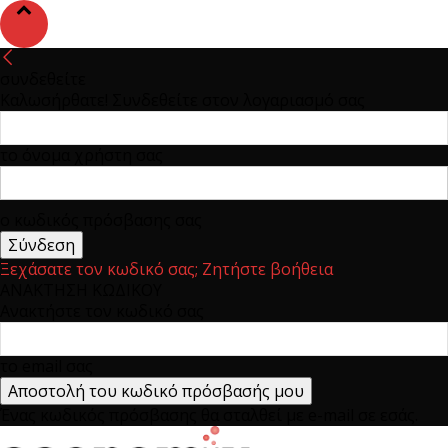
συνδεθείτε
Καλωσήρθατε! Συνδεθείτε στον λογαριασμό σας
το όνομα χρήστη σας
ο κωδικός πρόσβασης σας
Ξεχάσατε τον κωδικό σας; Ζητήστε βοήθεια
ΑΝΑΚΤΗΣΗ ΚΩΔΙΚΟΥ
Ανακτήστε τον κωδικό σας
το email σας
Ένας κωδικός πρόσβασης θα σταλθεί με e-mail σε εσάς.