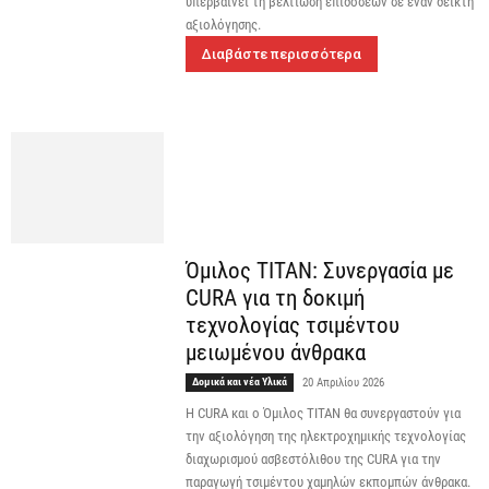
υπερβαίνει τη βελτίωση επιδόσεων σε έναν δείκτη
αξιολόγησης.
Διαβάστε περισσότερα
Όμιλος ΤΙΤΑΝ: Συνεργασία με
CURA για τη δοκιμή
τεχνολογίας τσιμέντου
μειωμένου άνθρακα
Δομικά και νέα Υλικά
20 Απριλίου 2026
Η CURA και ο Όμιλος TITAN θα συνεργαστούν για
την αξιολόγηση της ηλεκτροχημικής τεχνολογίας
διαχωρισμού ασβεστόλιθου της CURA για την
παραγωγή τσιμέντου χαμηλών εκπομπών άνθρακα.