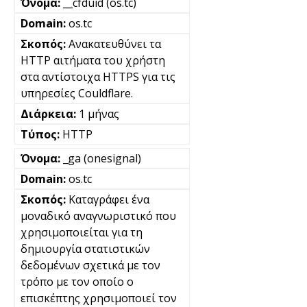
__cfduid (os.tc)
os.tc
Ανακατευθύνει τα
HTTP αιτήματα του χρήστη
στα αντίστοιχα HTTPS για τις
υπηρεσίες Couldflare.
1 μήνας
HTTP
_ga (onesignal)
os.tc
Καταγράφει ένα
μοναδικό αναγνωριστικό που
χρησιμοποιείται για τη
δημιουργία στατιστικών
δεδομένων σχετικά με τον
τρόπο με τον οποίο ο
επισκέπτης χρησιμοποιεί τον