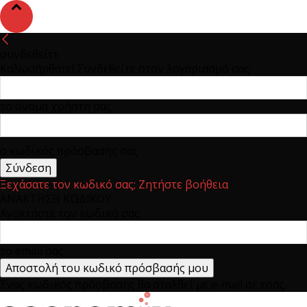
συνδεθείτε
Καλωσήρθατε! Συνδεθείτε στον λογαριασμό σας
το όνομα χρήστη σας
ο κωδικός πρόσβασης σας
Ξεχάσατε τον κωδικό σας; Ζητήστε βοήθεια
ΑΝΑΚΤΗΣΗ ΚΩΔΙΚΟΥ
Ανακτήστε τον κωδικό σας
το email σας
Ένας κωδικός πρόσβασης θα σταλθεί με e-mail σε εσάς.