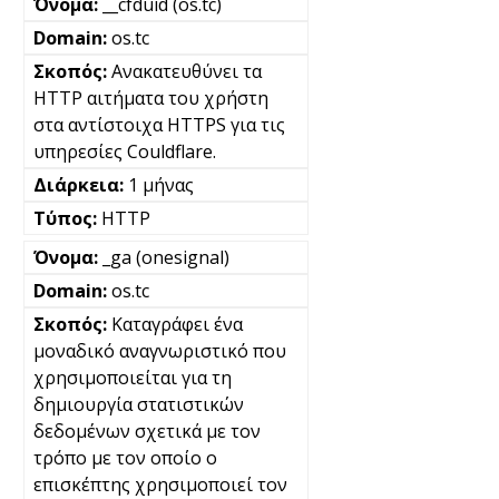
__cfduid (os.tc)
os.tc
Ανακατευθύνει τα
HTTP αιτήματα του χρήστη
στα αντίστοιχα HTTPS για τις
υπηρεσίες Couldflare.
1 μήνας
HTTP
_ga (onesignal)
os.tc
Καταγράφει ένα
μοναδικό αναγνωριστικό που
χρησιμοποιείται για τη
δημιουργία στατιστικών
δεδομένων σχετικά με τον
τρόπο με τον οποίο ο
επισκέπτης χρησιμοποιεί τον