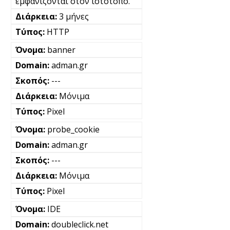
εμφανίζονται στον ιστότοπο.
3 μήνες
HTTP
banner
adman.gr
---
Μόνιμα
Pixel
probe_cookie
adman.gr
---
Μόνιμα
Pixel
IDE
doubleclick.net