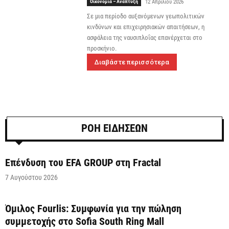
Οικονομία – Ανάπτυξη
12 Απριλίου 2026
Σε μια περίοδο αυξανόμενων γεωπολιτικών
κινδύνων και επιχειρησιακών απαιτήσεων, η
ασφάλεια της ναυσιπλοΐας επανέρχεται στο
προσκήνιο.
Διαβάστε περισσότερα
ΡΟΗ ΕΙΔΗΣΕΩΝ
Επένδυση του EFA GROUP στη Fractal
7 Αυγούστου 2026
Όμιλος Fourlis: Συμφωνία για την πώληση
συμμετοχής στο Sofia South Ring Mall