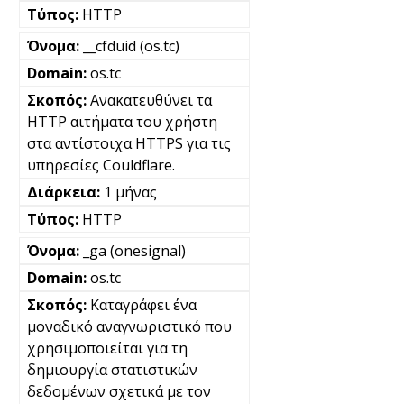
HTTP
__cfduid (os.tc)
os.tc
Ανακατευθύνει τα
HTTP αιτήματα του χρήστη
στα αντίστοιχα HTTPS για τις
υπηρεσίες Couldflare.
1 μήνας
HTTP
_ga (onesignal)
os.tc
Καταγράφει ένα
μοναδικό αναγνωριστικό που
χρησιμοποιείται για τη
δημιουργία στατιστικών
δεδομένων σχετικά με τον