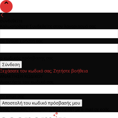
συνδεθείτε
Καλωσήρθατε! Συνδεθείτε στον λογαριασμό σας
το όνομα χρήστη σας
ο κωδικός πρόσβασης σας
Ξεχάσατε τον κωδικό σας; Ζητήστε βοήθεια
ΑΝΑΚΤΗΣΗ ΚΩΔΙΚΟΥ
Ανακτήστε τον κωδικό σας
το email σας
Ένας κωδικός πρόσβασης θα σταλθεί με e-mail σε εσάς.