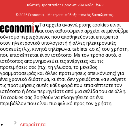
Πολιτική Προστασίας Προσωπικών Δεδομένων
© 2026 Economix – Με την επιφύλαξη παντός δικαιώματος.
Τα αρχεία αναγνώρισης cookies είναι
αυτοεγκαθιστώμενα αρχεία κειμένου, με
σύντομο περιεχόμενο, που αποθηκεύονται επιτρεπτά
στον ηλεκτρονικό υπολογιστή ή άλλες ηλεκτρονικές
συσκευές (λ.χ. κινητά τηλέφωνα, tablets κ.ο.κ.) του χρήστη,
που επισκέπτεται έναν ιστότοπο. Με τον τρόπο αυτό, ο
ιστότοπος απομνημονεύει τις ενέργειες και τις
προτιμήσεις σας (π.χ. τη γλώσσα, το μέγεθος
γραμματοσειράς και άλλες προτιμήσεις απεικόνισης) για
ένα χρονικό διάστημα, κι έτσι δεν χρειάζεται να εισάγετε
τις προτιμήσεις αυτές κάθε φορά που επισκέπτεστε τον
ιστότοπο ή όταν περιηγείστε από μια σελίδα του σε άλλη.
Τα cookies σας βοηθούν να πλοηγηθείτε σε ένα
περιβάλλον που είναι πιο φιλικό προς τον χρήστη.
Απαραίτητα