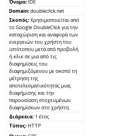
IDE
doubleclick.net
Χρησιμοποιείται από
το Google DoubleClick για την
καταχώριση και αναφορά των
ενεργειών του χρήστη του
ιστότοπου μετά από προβολή
ή κλικ σε μια από τις
διαφημίσεις του
διαφημιζόμενου με σκοπό τη
μέτρηση της
αποτελεσματικότητας μιας
διαφήμισης και την
παρουσίαση στοχευμένων
διαφημίσεων στο χρήστη.
1 έτος
HTTP