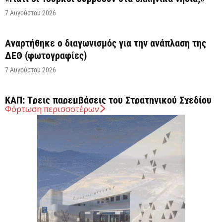
7 Αυγούστου 2026
Αναρτήθηκε o διαγωνισμός για την ανάπλαση της
ΔΕΘ (φωτογραφίες)
7 Αυγούστου 2026
ΚΑΠ: Tρεις παρεμβάσεις του Στρατηγικού Σχεδίου
Φόρτωση περισσοτέρων
της ΚΑΠ για ενίσχυση της ανταγωνιστικότητας των
γεωργικών...
7 Αυγούστου 2026
Στήριξη σε περισσότερους από 1.600 φοιτητές του
Πανεπιστημίου Κρήτης με 3,358 εκατ. ευρώ για...
7 Αυγούστου 2026