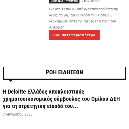
Οικονομία – Ανάπτυξη
7 Ιουλίου 2026
Ένα από τα πιο γνωστά αγροτικά προϊόντα της
Αγιάς, το φημισμένο κεράσι του Κισσάβου,
ολοκλήρωσε αυτές τις ημέρες τη φετινή του
συγκομιδή
Διαβάστε περισσότερα
ΡΟΗ ΕΙΔΗΣΕΩΝ
Η Deloitte Ελλάδος αποκλειστικός
χρηματοοικονομικός σύμβουλος του Ομίλου ΔΕΗ
για τη στρατηγική είσοδό του...
7 Αυγούστου 2026