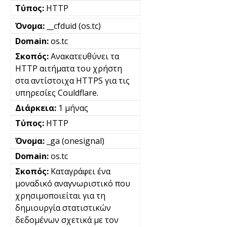
HTTP
__cfduid (os.tc)
os.tc
Ανακατευθύνει τα
HTTP αιτήματα του χρήστη
στα αντίστοιχα HTTPS για τις
υπηρεσίες Couldflare.
1 μήνας
HTTP
_ga (onesignal)
os.tc
Καταγράφει ένα
μοναδικό αναγνωριστικό που
χρησιμοποιείται για τη
δημιουργία στατιστικών
δεδομένων σχετικά με τον