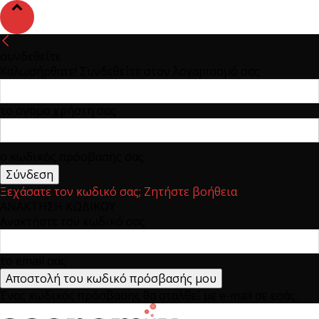
συνδεθείτε
Καλωσήρθατε! Συνδεθείτε στον λογαριασμό σας
το όνομα χρήστη σας
ο κωδικός πρόσβασης σας
Ξεχάσατε τον κωδικό σας; Ζητήστε βοήθεια
ΑΝΑΚΤΗΣΗ ΚΩΔΙΚΟΥ
Ανακτήστε τον κωδικό σας
το email σας
Ένας κωδικός πρόσβασης θα σταλθεί με e-mail σε εσάς.