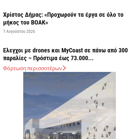
Χρίστος Δήμας: «Προχωρούν τα έργα σε όλο το
μήκος του ΒΟΑΚ»
7 Αυγούστου 2026
Έλεγχοι με drones και MyCoast σε πάνω από 300
παραλίες – Πρόστιμα έως 73.000...
7 Αυγούστου 2026
Φόρτωση περισσοτέρων
Η Ελλάδα στις κορυφαίες επιλογές των Ευρωπαίων
ταξιδιωτών, σύμφωνα με έρευνα του ΕΟΤ
7 Αυγούστου 2026
ΣΤΑΣΥ: 29,4 χλμ. νέων σιδηροτροχιών στο Μετρό
της Αθήνας – Στο τελικό στάδιο το...
7 Αυγούστου 2026