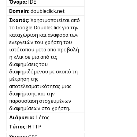
IDE
doubleclick.net
Χρησιμοποιείται από
το Google DoubleClick για την
καταχώριση και αναφορά των
ενεργειών του χρήστη του
ιστότοπου μετά από προβολή
ή κλικ σε μια από τις
διαφημίσεις του
διαφημιζόμενου με σκοπό τη
μέτρηση της
αποτελεσματικότητας μιας
διαφήμισης και την
παρουσίαση στοχευμένων
διαφημίσεων στο χρήστη.
1 έτος
HTTP