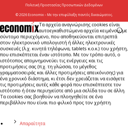
Πολιτική Προστασίας Προσωπικών Δεδομένων
© 2026 Economix – Με την επιφύλαξη παντός δικαιώματος.
Τα αρχεία αναγνώρισης cookies είναι
αυτοεγκαθιστώμενα αρχεία κειμένου, με
σύντομο περιεχόμενο, που αποθηκεύονται επιτρεπτά
στον ηλεκτρονικό υπολογιστή ή άλλες ηλεκτρονικές
συσκευές (λ.χ. κινητά τηλέφωνα, tablets κ.ο.κ.) του χρήστη,
που επισκέπτεται έναν ιστότοπο. Με τον τρόπο αυτό, ο
ιστότοπος απομνημονεύει τις ενέργειες και τις
προτιμήσεις σας (π.χ. τη γλώσσα, το μέγεθος
γραμματοσειράς και άλλες προτιμήσεις απεικόνισης) για
ένα χρονικό διάστημα, κι έτσι δεν χρειάζεται να εισάγετε
τις προτιμήσεις αυτές κάθε φορά που επισκέπτεστε τον
ιστότοπο ή όταν περιηγείστε από μια σελίδα του σε άλλη.
Τα cookies σας βοηθούν να πλοηγηθείτε σε ένα
περιβάλλον που είναι πιο φιλικό προς τον χρήστη.
Απαραίτητα