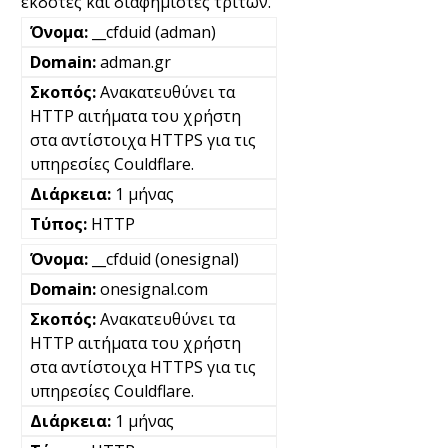
εκδότες και διαφημιστές τρίτων.
__cfduid (adman)
adman.gr
Ανακατευθύνει τα
HTTP αιτήματα του χρήστη
στα αντίστοιχα HTTPS για τις
υπηρεσίες Couldflare.
1 μήνας
HTTP
__cfduid (onesignal)
onesignal.com
Ανακατευθύνει τα
HTTP αιτήματα του χρήστη
στα αντίστοιχα HTTPS για τις
υπηρεσίες Couldflare.
1 μήνας