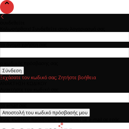
συνδεθείτε
Καλωσήρθατε! Συνδεθείτε στον λογαριασμό σας
το όνομα χρήστη σας
ο κωδικός πρόσβασης σας
Ξεχάσατε τον κωδικό σας; Ζητήστε βοήθεια
ΑΝΑΚΤΗΣΗ ΚΩΔΙΚΟΥ
Ανακτήστε τον κωδικό σας
το email σας
Ένας κωδικός πρόσβασης θα σταλθεί με e-mail σε εσάς.