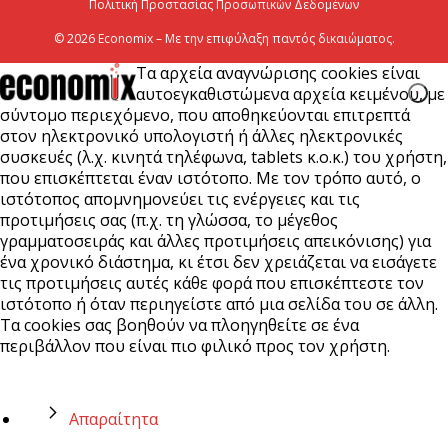
Πολιτική Προστασίας Προσωπικών Δεδομένων
© 2026 Economix – Με την επιφύλαξη παντός δικαιώματος.
Τα αρχεία αναγνώρισης cookies είναι
αυτοεγκαθιστώμενα αρχεία κειμένου, με
σύντομο περιεχόμενο, που αποθηκεύονται επιτρεπτά
στον ηλεκτρονικό υπολογιστή ή άλλες ηλεκτρονικές
συσκευές (λ.χ. κινητά τηλέφωνα, tablets κ.ο.κ.) του χρήστη,
που επισκέπτεται έναν ιστότοπο. Με τον τρόπο αυτό, ο
ιστότοπος απομνημονεύει τις ενέργειες και τις
προτιμήσεις σας (π.χ. τη γλώσσα, το μέγεθος
γραμματοσειράς και άλλες προτιμήσεις απεικόνισης) για
ένα χρονικό διάστημα, κι έτσι δεν χρειάζεται να εισάγετε
τις προτιμήσεις αυτές κάθε φορά που επισκέπτεστε τον
ιστότοπο ή όταν περιηγείστε από μια σελίδα του σε άλλη.
Τα cookies σας βοηθούν να πλοηγηθείτε σε ένα
περιβάλλον που είναι πιο φιλικό προς τον χρήστη.
Απαραίτητα