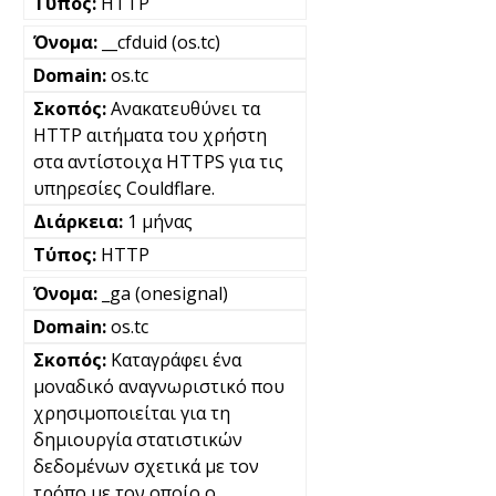
HTTP
__cfduid (os.tc)
os.tc
Ανακατευθύνει τα
HTTP αιτήματα του χρήστη
στα αντίστοιχα HTTPS για τις
υπηρεσίες Couldflare.
1 μήνας
HTTP
_ga (onesignal)
os.tc
Καταγράφει ένα
μοναδικό αναγνωριστικό που
χρησιμοποιείται για τη
δημιουργία στατιστικών
δεδομένων σχετικά με τον
τρόπο με τον οποίο ο