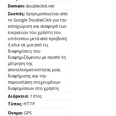
doubleclick.net
Χρησιμοποιείται από
το Google DoubleClick για την
καταχώριση και αναφορά των
ενεργειών του χρήστη του
ιστότοπου μετά από προβολή
ή κλικ σε μια από τις
διαφημίσεις του
διαφημιζόμενου με σκοπό τη
μέτρηση της
αποτελεσματικότητας μιας
διαφήμισης και την
παρουσίαση στοχευμένων
διαφημίσεων στο χρήστη.
1 έτος
HTTP
GPS