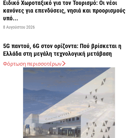
Ειδικό Χωροταξικό για τον Τουρισμό: Οι νέοι
κανόνες για επενδύσεις, νησιά και προορισμούς
υπό...
8 Αυγούστου 2026
5G παντού, 6G στον ορίζοντα: Πού βρίσκεται η
Ελλάδα στη μεγάλη τεχνολογική μετάβαση
8 Αυγούστου 2026
Φόρτωση περισσοτέρων
Διευρύνεται η εθνική πρωτοβουλία για τις τιμές
στο ράφι των σούπερ μάρκετ
8 Αυγούστου 2026
Ελληνική Αναπτυξιακή Τράπεζα: Με «προίκα» 2
δισ. ευρώ ανοίγει δρόμο για δάνεια έως 5...
8 Αυγούστου 2026