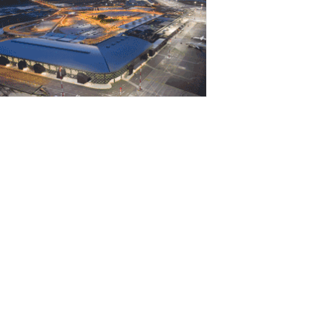
Αυγούστου 2026
rediaBank: Στα 53,6 εκατ. ευρώ τα
παναλαμβανόμενα λειτουργικά κέρδη
Αυγούστου 2026
ιομηχανία: επίθεση ουσίας από ΕΛΑΣ σε
υβέρνηση Μητσοτάκη
Αυγούστου 2026
ι ελληνικές scale-ups επιχειρήσεις
τρέφονται στην ανάπτυξη
Αυγούστου 2026
έο ιστορικό ρεκόρ για την AEGEAN τον
ούλιο με 2 εκατομμύρια επιβάτες