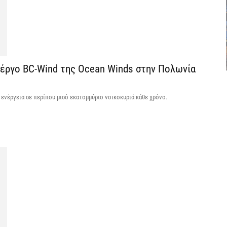
6 
C
ε
ο έργο BC-Wind της Ocean Winds στην Πολωνία
6 
Β
ενέργεια σε περίπου μισό εκατομμύριο νοικοκυριά κάθε χρόνο.
κ
6 
Ο
σ
6 
Ν
Ι