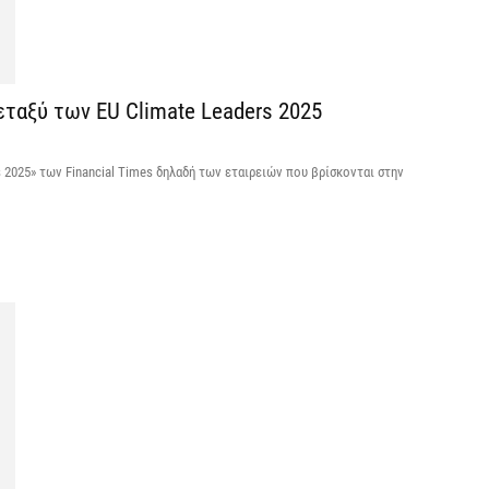
6 
Ψ
κ
μεταξύ των EU Climate Leaders 2025
6 
rs 2025» των Financial Times δηλαδή των εταιρειών που βρίσκονται στην
Α
χ
Ο
6 
Ό
ε
0,
6 
Ο