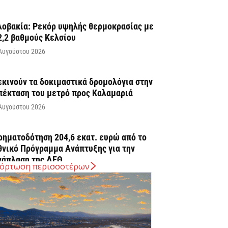
λοβακία: Ρεκόρ υψηλής θερμοκρασίας με
2,2 βαθμούς Κελσίου
Αυγούστου 2026
εκινούν τα δοκιμαστικά δρομολόγια στην
πέκταση του μετρό προς Καλαμαριά
Αυγούστου 2026
ρηματοδότηση 204,6 εκατ. ευρώ από το
θνικό Πρόγραμμα Ανάπτυξης για την
νάπλαση της ΔΕΘ
όρτωση περισσοτέρων
Αυγούστου 2026
ΠΕΚΑ: Αύριο η δεύτερη πληρωμή των
ικαιούχων του Λογαριασμού Αγροτικής
στίας