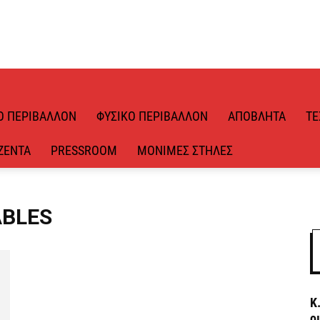
Ό ΠΕΡΙΒΆΛΛΟΝ
ΦΥΣΙΚΌ ΠΕΡΙΒΆΛΛΟΝ
ΑΠΌΒΛΗΤΑ
ΤΕ
ΖΈΝΤΑ
PRESSROOM
ΜΌΝΙΜΕΣ ΣΤΉΛΕΣ
ABLES
Κ
ο