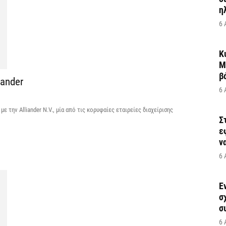
η
6 
Κ
Μ
β
iander
6 
ε την Alliander N.V., μία από τις κορυφαίες εταιρείες διαχείρισης
Σ
ε
να
6 
Έ
σ
σ
6 