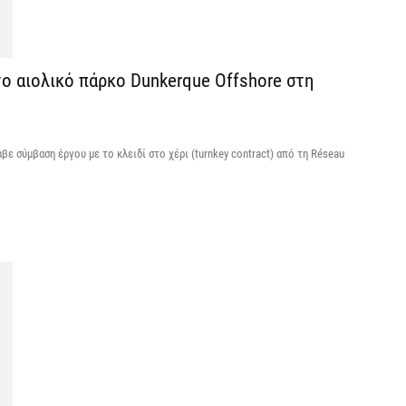
ε
6 
 το αιολικό πάρκο Dunkerque Offshore στη
Ά
m
π
αβε σύμβαση έργου με το κλειδί στο χέρι (turnkey contract) από τη Réseau
6 
Υ
Π
H
6 
Υ
ε
ε
6 