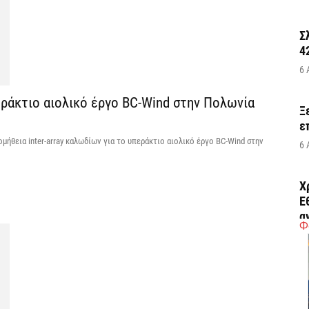
Σ
4
6 
περάκτιο αιολικό έργο BC-Wind στην Πολωνία
Ξ
ε
ομήθεια inter-array καλωδίων για το υπεράκτιο αιολικό έργο BC-Wind στην
6 
Χ
Ε
α
Φ
6 
Ο
δ
Ε