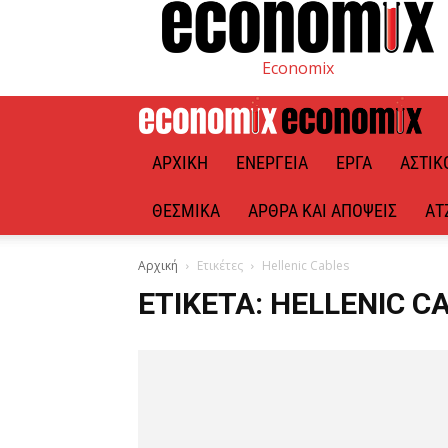
Economix
ΑΡΧΙΚΉ
ΕΝΈΡΓΕΙΑ
ΈΡΓΑ
ΑΣΤΙΚ
ΘΕΣΜΙΚΆ
ΆΡΘΡΑ ΚΑΙ ΑΠΌΨΕΙΣ
ΑΤ
Αρχική
Ετικέτες
Hellenic Cables
ΕΤΙΚΈΤΑ: HELLENIC C