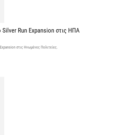
V
ε
ο Silver Run Expansion στις ΗΠΑ
6 
n Expansion στις Ηνωμένες Πολιτείες.