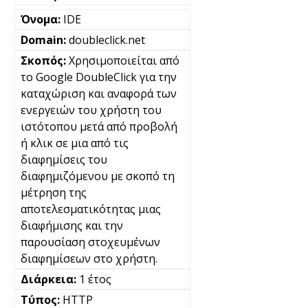
IDE
doubleclick.net
Χρησιμοποιείται από
το Google DoubleClick για την
καταχώριση και αναφορά των
ενεργειών του χρήστη του
ιστότοπου μετά από προβολή
ή κλικ σε μια από τις
διαφημίσεις του
διαφημιζόμενου με σκοπό τη
μέτρηση της
αποτελεσματικότητας μιας
διαφήμισης και την
παρουσίαση στοχευμένων
διαφημίσεων στο χρήστη.
1 έτος
HTTP