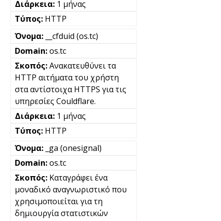
1 μήνας
HTTP
__cfduid (os.tc)
os.tc
Ανακατευθύνει τα
HTTP αιτήματα του χρήστη
στα αντίστοιχα HTTPS για τις
υπηρεσίες Couldflare.
1 μήνας
HTTP
_ga (onesignal)
os.tc
Καταγράφει ένα
μοναδικό αναγνωριστικό που
χρησιμοποιείται για τη
δημιουργία στατιστικών