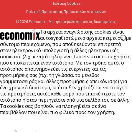
Χρίστος Δήμας: Προχωρoύν δύο πολύ σημαντικά
Πολιτική Cookies
αρδευτικά έργα σε Νεστόριο και Σελλάνα
Πολιτική Προστασίας Προσωπικών Δεδομένων
5 Αυγούστου 2026
© 2026 Economix – Με την επιφύλαξη παντός δικαιώματος.
Τα αρχεία αναγνώρισης cookies είναι
αυτοεγκαθιστώμενα αρχεία κειμένου, με
σύντομο περιεχόμενο, που αποθηκεύονται επιτρεπτά
στον ηλεκτρονικό υπολογιστή ή άλλες ηλεκτρονικές
συσκευές (λ.χ. κινητά τηλέφωνα, tablets κ.ο.κ.) του χρήστη,
που επισκέπτεται έναν ιστότοπο. Με τον τρόπο αυτό, ο
ιστότοπος απομνημονεύει τις ενέργειες και τις
προτιμήσεις σας (π.χ. τη γλώσσα, το μέγεθος
γραμματοσειράς και άλλες προτιμήσεις απεικόνισης) για
ένα χρονικό διάστημα, κι έτσι δεν χρειάζεται να εισάγετε
τις προτιμήσεις αυτές κάθε φορά που επισκέπτεστε τον
ιστότοπο ή όταν περιηγείστε από μια σελίδα του σε άλλη.
Τα cookies σας βοηθούν να πλοηγηθείτε σε ένα
περιβάλλον που είναι πιο φιλικό προς τον χρήστη.