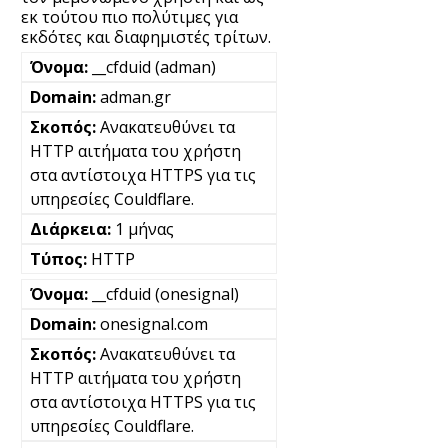
εκ τούτου πιο πολύτιμες για
εκδότες και διαφημιστές τρίτων.
__cfduid (adman)
adman.gr
Ανακατευθύνει τα
HTTP αιτήματα του χρήστη
στα αντίστοιχα HTTPS για τις
υπηρεσίες Couldflare.
1 μήνας
HTTP
__cfduid (onesignal)
onesignal.com
Ανακατευθύνει τα
HTTP αιτήματα του χρήστη
στα αντίστοιχα HTTPS για τις
υπηρεσίες Couldflare.