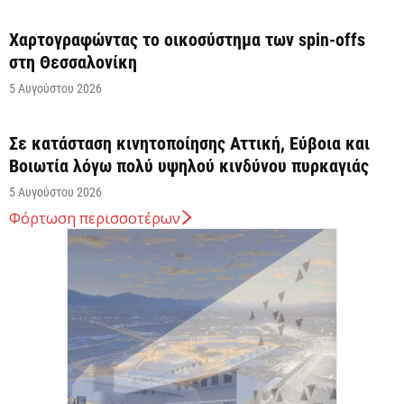
Χαρτογραφώντας το οικοσύστημα των spin-offs
στη Θεσσαλονίκη
5 Αυγούστου 2026
Σε κατάσταση κινητοποίησης Αττική, Εύβοια και
Βοιωτία λόγω πολύ υψηλού κινδύνου πυρκαγιάς
5 Αυγούστου 2026
Φόρτωση περισσοτέρων
Άνω των 20 δισ. ευρώ οι ρυθμίσεις οφειλών από
την έναρξη λειτουργίας της πλατφόρμας
5 Αυγούστου 2026
Κυρ. Μητσοτάκης: Η είσοδος της Meridiam
αποτελεί μια πολύ ισχυρή ψήφο εμπιστοσύνης στον
ενεργειακό...