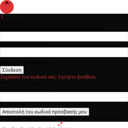
συνδεθείτε
Καλωσήρθατε! Συνδεθείτε στον λογαριασμό σας
το όνομα χρήστη σας
ο κωδικός πρόσβασης σας
Ξεχάσατε τον κωδικό σας; Ζητήστε βοήθεια
ΑΝΑΚΤΗΣΗ ΚΩΔΙΚΟΥ
Ανακτήστε τον κωδικό σας
το email σας
Ένας κωδικός πρόσβασης θα σταλθεί με e-mail σε εσάς.