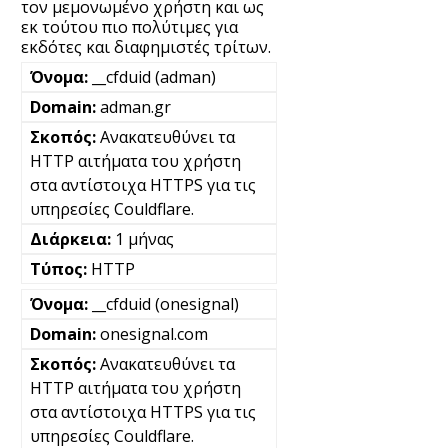
τον μεμονωμένο χρήστη και ως
εκ τούτου πιο πολύτιμες για
εκδότες και διαφημιστές τρίτων.
__cfduid (adman)
adman.gr
Ανακατευθύνει τα
HTTP αιτήματα του χρήστη
στα αντίστοιχα HTTPS για τις
υπηρεσίες Couldflare.
1 μήνας
HTTP
__cfduid (onesignal)
onesignal.com
Ανακατευθύνει τα
HTTP αιτήματα του χρήστη
στα αντίστοιχα HTTPS για τις
υπηρεσίες Couldflare.