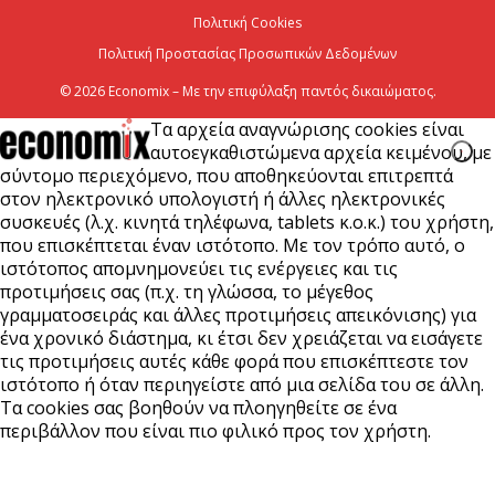
Πολιτική Cookies
Πολιτική Προστασίας Προσωπικών Δεδομένων
© 2026 Economix – Με την επιφύλαξη παντός δικαιώματος.
Τα αρχεία αναγνώρισης cookies είναι
αυτοεγκαθιστώμενα αρχεία κειμένου, με
σύντομο περιεχόμενο, που αποθηκεύονται επιτρεπτά
στον ηλεκτρονικό υπολογιστή ή άλλες ηλεκτρονικές
συσκευές (λ.χ. κινητά τηλέφωνα, tablets κ.ο.κ.) του χρήστη,
που επισκέπτεται έναν ιστότοπο. Με τον τρόπο αυτό, ο
ιστότοπος απομνημονεύει τις ενέργειες και τις
προτιμήσεις σας (π.χ. τη γλώσσα, το μέγεθος
γραμματοσειράς και άλλες προτιμήσεις απεικόνισης) για
ένα χρονικό διάστημα, κι έτσι δεν χρειάζεται να εισάγετε
τις προτιμήσεις αυτές κάθε φορά που επισκέπτεστε τον
ιστότοπο ή όταν περιηγείστε από μια σελίδα του σε άλλη.
Τα cookies σας βοηθούν να πλοηγηθείτε σε ένα
περιβάλλον που είναι πιο φιλικό προς τον χρήστη.