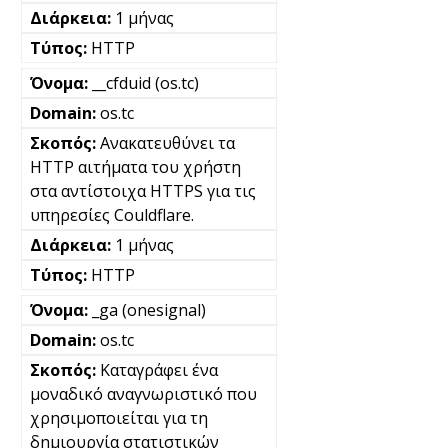
1 μήνας
HTTP
__cfduid (os.tc)
os.tc
Ανακατευθύνει τα
HTTP αιτήματα του χρήστη
στα αντίστοιχα HTTPS για τις
υπηρεσίες Couldflare.
1 μήνας
HTTP
_ga (onesignal)
os.tc
Καταγράφει ένα
μοναδικό αναγνωριστικό που
χρησιμοποιείται για τη
δημιουργία στατιστικών