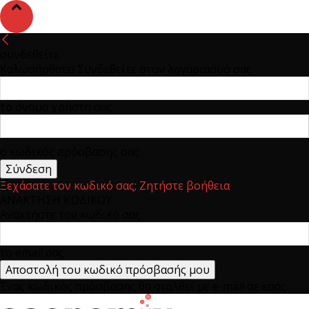
συνδεθείτε
Καλωσήρθατε! Συνδεθείτε στον λογαριασμό σας
το όνομα χρήστη σας
ο κωδικός πρόσβασης σας
Ξεχάσατε τον κωδικό σας; Ζητήστε βοήθεια
ΑΝΑΚΤΗΣΗ ΚΩΔΙΚΟΥ
Ανακτήστε τον κωδικό σας
το email σας
Ένας κωδικός πρόσβασης θα σταλθεί με e-mail σε εσάς.