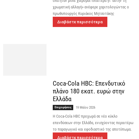
όλα ήταν μπλε χαίρομαι ιδιαίτερα γι’ αυτήν τη
χρωματική αλλαγή» ανέφερε χαριτολογώντας ο
πρωθυπουργός Κυριάκος Μητσοτάκης
Διαβάστε περισσότερα
Coca-Cola HBC: Επενδυτικό
πλάνο 180 εκατ. ευρώ στην
Ελλάδα
Επιχειρήσεις
19 Μαΐου 2026
Η Coca-Cola HBC προχωρά σε νέο κύκλο
επενδύσεων στην Ελλάδα, ενισχύοντας περαιτέρω
το παραγωγικό και εφοδιαστικό της αποτύπωμα.
Διαβάστε περισσότερα