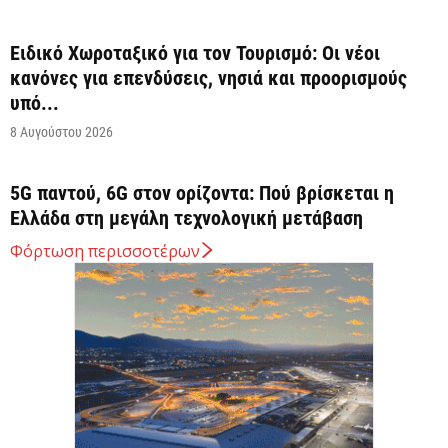
Ειδικό Χωροταξικό για τον Τουρισμό: Οι νέοι
κανόνες για επενδύσεις, νησιά και προορισμούς
υπό...
8 Αυγούστου 2026
5G παντού, 6G στον ορίζοντα: Πού βρίσκεται η
Ελλάδα στη μεγάλη τεχνολογική μετάβαση
8 Αυγούστου 2026
Φόρτωση περισσοτέρων
Διευρύνεται η εθνική πρωτοβουλία για τις τιμές
στο ράφι των σούπερ μάρκετ
8 Αυγούστου 2026
Ελληνική Αναπτυξιακή Τράπεζα: Με «προίκα» 2