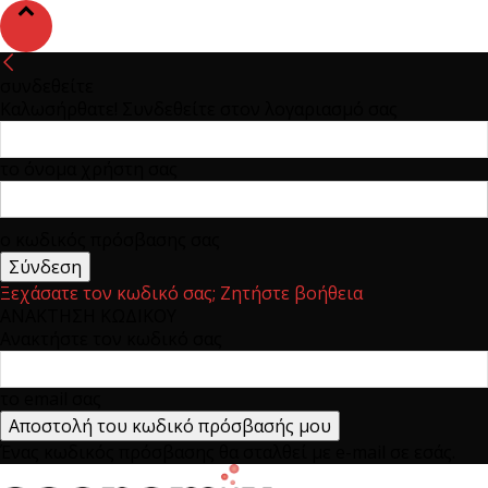
συνδεθείτε
Καλωσήρθατε! Συνδεθείτε στον λογαριασμό σας
το όνομα χρήστη σας
ο κωδικός πρόσβασης σας
Ξεχάσατε τον κωδικό σας; Ζητήστε βοήθεια
ΑΝΑΚΤΗΣΗ ΚΩΔΙΚΟΥ
Ανακτήστε τον κωδικό σας
το email σας
Ένας κωδικός πρόσβασης θα σταλθεί με e-mail σε εσάς.