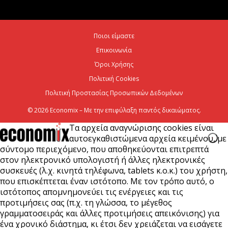
ενεργειακή ανθεκτικότητα
6 Αυγούστου 2026
Ποιοι είμαστε
Επικοινωνία
Viohalco: Ισχυρές επιδόσεις το πρώτο εξάμηνο του
2026
Όροι Χρήσης
Πολιτική Cookies
6 Αυγούστου 2026
Πολιτική Προστασίας Προσωπικών Δεδομένων
© 2026 Economix – Με την επιφύλαξη παντός δικαιώματος.
Τα αρχεία αναγνώρισης cookies είναι
αυτοεγκαθιστώμενα αρχεία κειμένου, με
σύντομο περιεχόμενο, που αποθηκεύονται επιτρεπτά
στον ηλεκτρονικό υπολογιστή ή άλλες ηλεκτρονικές
συσκευές (λ.χ. κινητά τηλέφωνα, tablets κ.ο.κ.) του χρήστη,
που επισκέπτεται έναν ιστότοπο. Με τον τρόπο αυτό, ο
ιστότοπος απομνημονεύει τις ενέργειες και τις
προτιμήσεις σας (π.χ. τη γλώσσα, το μέγεθος
γραμματοσειράς και άλλες προτιμήσεις απεικόνισης) για
ένα χρονικό διάστημα, κι έτσι δεν χρειάζεται να εισάγετε