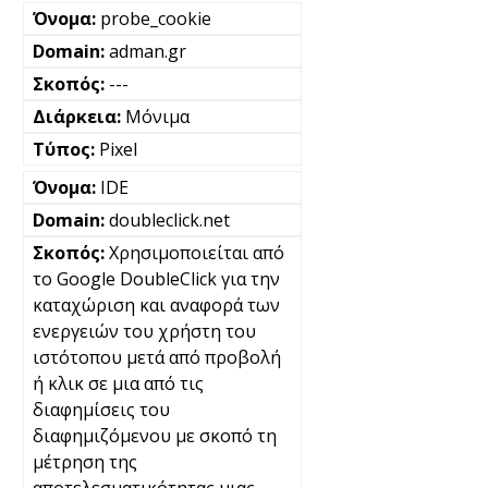
probe_cookie
adman.gr
---
Μόνιμα
Pixel
IDE
doubleclick.net
Χρησιμοποιείται από
το Google DoubleClick για την
καταχώριση και αναφορά των
ενεργειών του χρήστη του
ιστότοπου μετά από προβολή
ή κλικ σε μια από τις
διαφημίσεις του
διαφημιζόμενου με σκοπό τη
μέτρηση της
αποτελεσματικότητας μιας