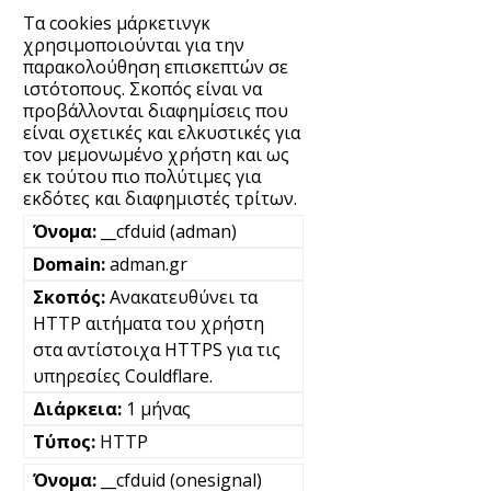
Τα cookies μάρκετινγκ
χρησιμοποιούνται για την
παρακολούθηση επισκεπτών σε
ιστότοπους. Σκοπός είναι να
προβάλλονται διαφημίσεις που
είναι σχετικές και ελκυστικές για
τον μεμονωμένο χρήστη και ως
εκ τούτου πιο πολύτιμες για
εκδότες και διαφημιστές τρίτων.
__cfduid (adman)
adman.gr
Ανακατευθύνει τα
HTTP αιτήματα του χρήστη
στα αντίστοιχα HTTPS για τις
υπηρεσίες Couldflare.
1 μήνας
HTTP
__cfduid (onesignal)