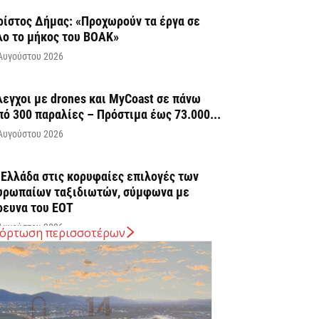
ρίστος Δήμας: «Προχωρούν τα έργα σε
λο το μήκος του ΒΟΑΚ»
Αυγούστου 2026
λεγχοι με drones και MyCoast σε πάνω
πό 300 παραλίες – Πρόστιμα έως 73.000...
Αυγούστου 2026
 Ελλάδα στις κορυφαίες επιλογές των
υρωπαίων ταξιδιωτών, σύμφωνα με
ρευνα του ΕΟΤ
Αυγούστου 2026
όρτωση περισσοτέρων
ΤΑΣΥ: 29,4 χλμ. νέων σιδηροτροχιών στο
ετρό της Αθήνας – Στο τελικό στάδιο το...
Αυγούστου 2026