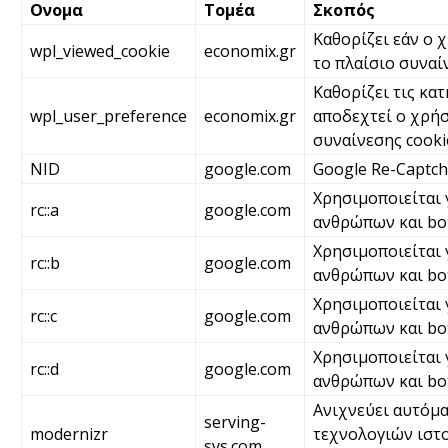
Ονομα
Τομέα
Σκοπός
Καθορίζει εάν ο 
wpl_viewed_cookie
economix.gr
το πλαίσιο συναί
Καθορίζει τις κατ
wpl_user_preference
economix.gr
αποδεχτεί ο χρήσ
συναίνεσης cooki
NID
google.com
Google Re-Captc
Χρησιμοποιείται 
rc::a
google.com
ανθρώπων και bot
Χρησιμοποιείται 
rc::b
google.com
ανθρώπων και bo
Χρησιμοποιείται 
rc::c
google.com
ανθρώπων και bo
Χρησιμοποιείται 
rc::d
google.com
ανθρώπων και bo
Ανιχνεύει αυτόμα
serving-
modernizr
τεχνολογιών ιστο
sys.com