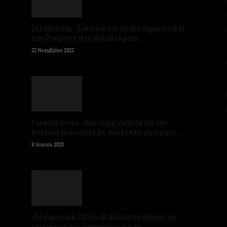
β
6 
Σκλαβενίτης: Εγκαίνια για το νέο hypermarket
στη Ρενώ στη Νέα Φιλαδέλφεια
Σ
22 Νοεμβρίου 2022
ε
να
6 
Έ
Forward Green: Μοναδική έκθεση για την
σ
Κυκλική Οικονομία με πολλαπλά μηνύματα...
σ
9 Ιουνίου 2023
6 
Σ
4
6 
«Εξοικονομώ 2025»: Ο απόλυτος οδηγός με
ερωτήσεις και απαντήσεις για το...