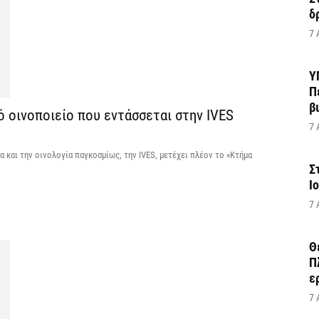
δ
7 
Υ
Π
β
 οινοποιείο που εντάσσεται στην IVES
7 
 και την οινολογία παγκοσμίως, την IVES, μετέχει πλέον το «Κτήμα
Σ
Ι
7 
Θ
Π
ε
7 