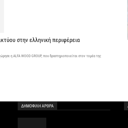
Σ
δ
Ε
7 
κτύου στην ελληνική περιφέρεια
Σ
Θ
χώρησε η ALFA WOOD GROUP, που δραστηριοποιείται στον τομέα της
7 
Κ
ο
η
6 
ΔΗΜΟΦΙΛΗ ΑΡΘΡΑ
Κ
Μ