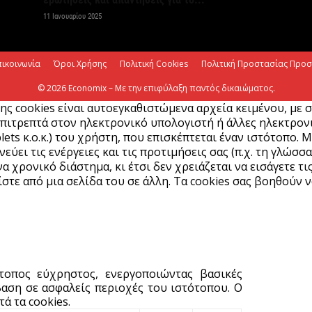
Ξ
11 Ιανουαρίου 2025
ε
6 
πικοινωνία
Όροι Χρήσης
Πολιτική Cookies
Πολιτική Προστασίας Προ
Χ
© 2026 Economix – Με την επιφύλαξη παντός δικαιώματος.
Ε
ης cookies είναι αυτοεγκαθιστώμενα αρχεία κειμένου, με 
α
πιτρεπτά στον ηλεκτρονικό υπολογιστή ή άλλες ηλεκτρονικ
lets κ.ο.κ.) του χρήστη, που επισκέπτεται έναν ιστότοπο. 
6 
ύει τις ενέργειες και τις προτιμήσεις σας (π.χ. τη γλώσσα
α χρονικό διάστημα, κι έτσι δεν χρειάζεται να εισάγετε τι
Ο
στε από μια σελίδα του σε άλλη. Τα cookies σας βοηθούν ν
δ
Ε
6 
C
ότοπος εύχρηστος, ενεργοποιώντας βασικές
ε
αση σε ασφαλείς περιοχές του ιστότοπου. Ο
ά τα cookies.
6 