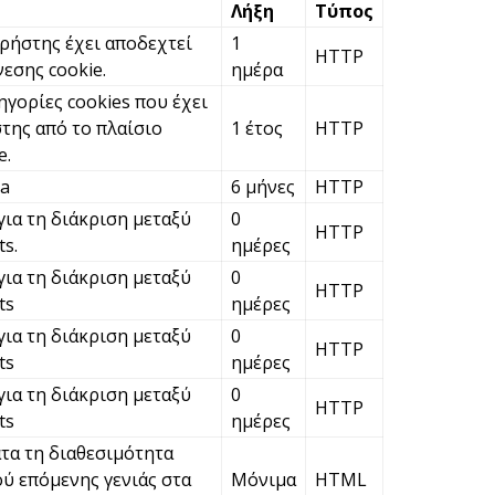
Λήξη
Τύπος
χρήστης έχει αποδεχτεί
1
Β
HTTP
νεσης cookie.
ημέρα
κ
ηγορίες cookies που έχει
6 
της από το πλαίσιο
1 έτος
HTTP
e.
ha
6 μήνες
HTTP
για τη διάκριση μεταξύ
0
HTTP
s.
ημέρες
για τη διάκριση μεταξύ
0
HTTP
ts
ημέρες
για τη διάκριση μεταξύ
0
HTTP
ts
ημέρες
για τη διάκριση μεταξύ
0
HTTP
ts
ημέρες
τα τη διαθεσιμότητα
ύ επόμενης γενιάς στα
Μόνιμα
HTML