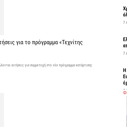
Χ
ό
7 
Έ
ήσεις για το πρόγραμμα «Τεχνίτης
α
7 
λλονται αιτήσεις για συμμετοχή στο νέο πρόγραμμα κατάρτισης
Η
Ε
έ
7 
Φ
Σ
Μ
7 