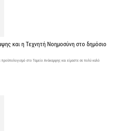
V
ε
6 
μψης και η Τεχνητή Νοημοσύνη στο δημόσιο
ε προϋπολογισμό στο Ταμείο Ανάκαμψης και είμαστε σε πολύ καλό