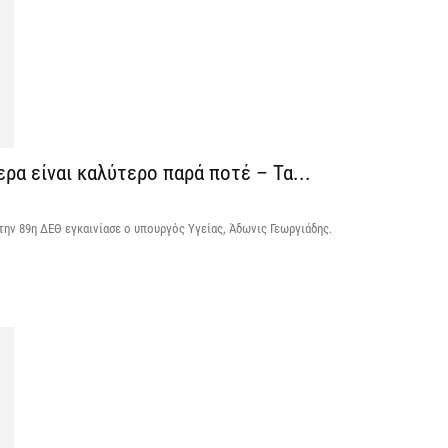
6 
Ψ
κ
6 
ερα είναι καλύτερο παρά ποτέ – Τα...
Α
χ
Ο
την 89η ΔΕΘ εγκαινίασε ο υπουργός Υγείας, Άδωνις Γεωργιάδης.
6 
Ό
ε
0,
6 
Ο