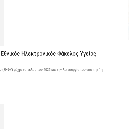
6 
C
ε
6 
ο Εθνικός Ηλεκτρονικός Φάκελος Υγείας
Β
κ
(ΕΗΦΥ) μέχρι το τέλος του 2025 και την λειτουργία του από την 1η
6 
Ο
σ
6 
Ν
Ι