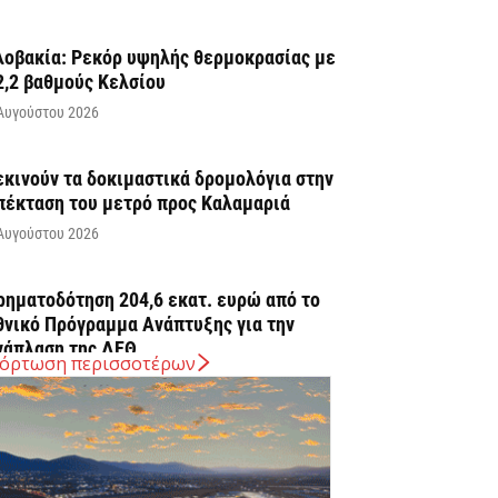
λοβακία: Ρεκόρ υψηλής θερμοκρασίας με
2,2 βαθμούς Κελσίου
Αυγούστου 2026
εκινούν τα δοκιμαστικά δρομολόγια στην
πέκταση του μετρό προς Καλαμαριά
Αυγούστου 2026
ρηματοδότηση 204,6 εκατ. ευρώ από το
θνικό Πρόγραμμα Ανάπτυξης για την
νάπλαση της ΔΕΘ
όρτωση περισσοτέρων
Αυγούστου 2026
ΠΕΚΑ: Αύριο η δεύτερη πληρωμή των
ικαιούχων του Λογαριασμού Αγροτικής
στίας