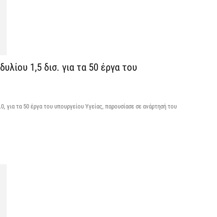
ε
6 
Ά
m
υλίου 1,5 δισ. για τα 50 έργα του
π
6 
, για τα 50 έργα του υπουργείου Υγείας, παρουσίασε σε ανάρτησή του
Υ
Π
H
6 
Υ
ε
ε
6 