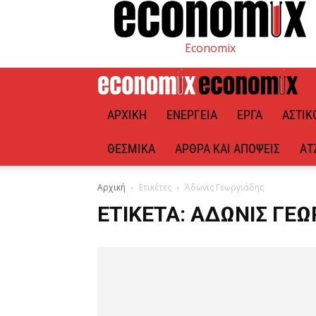
Economix
ΑΡΧΙΚΉ
ΕΝΈΡΓΕΙΑ
ΈΡΓΑ
ΑΣΤΙΚ
ΘΕΣΜΙΚΆ
ΆΡΘΡΑ ΚΑΙ ΑΠΌΨΕΙΣ
ΑΤ
Αρχική
Ετικέτες
Άδωνις Γεωργιάδης
ΕΤΙΚΈΤΑ: ΆΔΩΝΙΣ ΓΕ