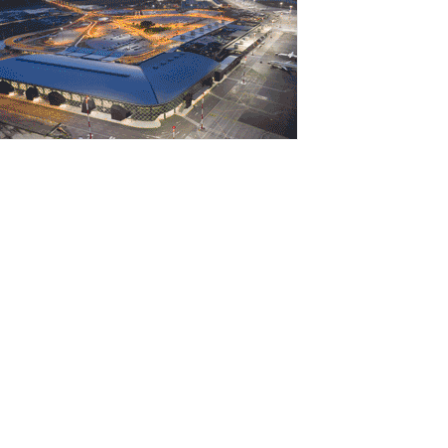
Αυγούστου 2026
rediaBank: Στα 53,6 εκατ. ευρώ τα
παναλαμβανόμενα λειτουργικά κέρδη
Αυγούστου 2026
ιομηχανία: επίθεση ουσίας από ΕΛΑΣ σε
υβέρνηση Μητσοτάκη
Αυγούστου 2026
ι ελληνικές scale-ups επιχειρήσεις
τρέφονται στην ανάπτυξη
Αυγούστου 2026
έο ιστορικό ρεκόρ για την AEGEAN τον
ούλιο με 2 εκατομμύρια επιβάτες